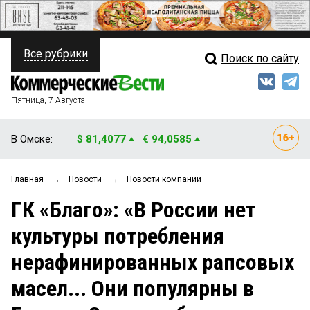
Все рубрики
Поиск по сайту
ПОЛИТИКА
Свежий выпуск
Медиа
ФИНАНСЫ
Пятница, 7 Августа
Кто есть кто
НЕДВИЖИМОСТЬ
В Омске:
$ 81,4077
€ 94,0585
Интервью
БИЗНЕС
Главная
→
Новости
→
Новости компаний
Мнения
ОБЩЕСТВО
ГК «Благо»: «В России нет
Рейтинги
ЗАКОН
культуры потребления
Блоги
НОВОСТИ КОМПАНИЙ
нерафинированных рапсовых
Архив
ПРОИСШЕСТВИЯ
масел... Они популярны в