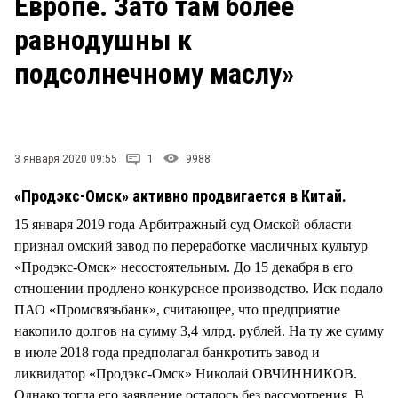
Европе. Зато там более
СТИЛЬ ЖИЗНИ
равнодушны к
подсолнечному маслу»
3 января 2020 09:55
1
9988
«Продэкс-Омск» активно продвигается в Китай.
15 января 2019 года Арбитражный суд Омской области
признал омский завод по переработке масличных культур
«Продэкс-Омск» несостоятельным. До 15 декабря в его
отношении продлено конкурсное производство. Иск подало
ПАО «Промсвязьбанк», считающее, что предприятие
накопило долгов на сумму 3,4 млрд. рублей. На ту же сумму
в июле 2018 года предполагал банкротить завод и
ликвидатор «Продэкс-Омск» Николай ОВЧИННИКОВ.
Однако тогда его заявление осталось без рассмотрения. В