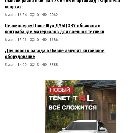
Омский район выиграл 28 из 56 спартакиад «Королева
спорта»
6 июля 16:34
0
2062
Пенсионерку Цзин-Жун ДУБЦОВУ обвинили в
контрабанде материалов для военной техники
6 июля 15:01
0
1186
Для нового завода в Омске закупят китайское
оборудование
3 июля 14:00
3
3388