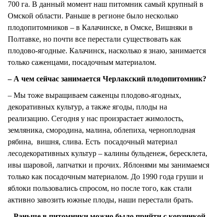
700 га. В данный момент наш питомник самый крупный в
Омской области. Раньше в регионе было несколько
плодопитомников – в Калачинске, в Омске, Вишняки в
Полтавке, но почти все перестали существовать как
плодово-ягодные. Калачинск, насколько я знаю, занимается
только саженцами, посадочным материалом.
– А чем сейчас занимается Черлакский плодопитомник?
– Мы тоже выращиваем саженцы плодово-ягодных,
декоративных культур, а также ягоды, плоды на
реализацию. Сегодня у нас произрастает жимолость,
земляника, смородина, малина, облепиха, черноплодная
рябина, вишня, слива. Есть посадочный материал
лесодекоративных культур – калины бульденеж, бересклета,
ивы шаровой, лапчатки и прочих. Яблонями мы занимаемся
только как посадочным материалом. До 1990 года груши и
яблоки пользовались спросом, но после того, как стали
активно завозить южные плоды, наши перестали брать.
– Раньше в питомники можно было прийти с корзинкой