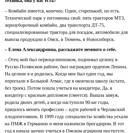
техника, она у вас есть?
– Комбайн имеется, конечно. Один, старенький, но есть.
Технический парк у питомника свой: пять тракторов МТЗ,
зерноуборочный комбайн, два транспорта ДТ-75,
специализированные трактора для посадок, автомобили для
вывоза продукции в Омск, в Тюмень, в Новосибирск.
– Елена Александровна, расскажите немного о себе.
– Отец мой был первоцелинником, поднимал целину в
Русско-Полянском районе, был награжден орденом Ленина.
На целине я и родилась. Когда мне был один год, мы
переехали в Большой Атмас, где я окончила школу (кстати,
без троек). Потом пошла учиться на кондитера. Да, я
кондитер с красным дипломом (смеется). Вышла замуж,
родила двоих детей, а когда наступили 90-ые годы,
пришлось менять профессию – идти рабочей в Черлакский
плодопитомник. В 1999 году специалисты хозяйства уехали
на ПМЖ в Германию и меня назначили бригадиром. В тот
год я начала заочно учиться в Омском аграрном институте.