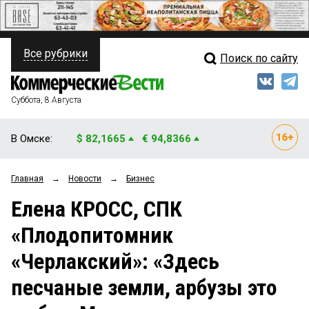
Все рубрики
Поиск по сайту
ПОЛИТИКА
Свежий выпуск
Медиа
ФИНАНСЫ
Суббота, 8 Августа
Кто есть кто
НЕДВИЖИМОСТЬ
В Омске:
$ 82,1665
€ 94,8366
Интервью
БИЗНЕС
Главная
→
Новости
→
Бизнес
Мнения
ОБЩЕСТВО
Елена КРОСС, СПК
Рейтинги
ЗАКОН
«Плодопитомник
Блоги
НОВОСТИ КОМПАНИЙ
«Черлакский»: «Здесь
Архив
ПРОИСШЕСТВИЯ
песчаные земли, арбузы это