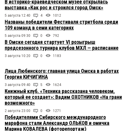
В историко-краеведческом музее открылась
выставка «Как рос и строился город Омск»
5 августа 12:40
4
1012
Названы победители Фестиваля стритбола среди
109 команд в семи категориях
5 августа 09:30
0
792
В Омске сегодня стартует VI розыгрыш
предсезонного турнира клубов МХЛ — расписание
3 августа 10:20
0
1183
Лица Любинского: главная улица Омска в работах
Георгия КИЧИГИНА
3 августа 09:40
5
1624
Книжный клуб. «Техника рассказана человеком,
который ее создает»: Вадим ОХОТНИКОВ «На грани
возможного»
2 августа 23:00
0
1271
Победителями Сибирского международного
марафона стали Александр ОЛЬКОВ и омичка
Марина КОВАЛЕВА (фоторепортаж)