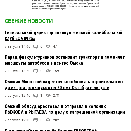
СВЕЖИЕ НОВОСТИ
Генеральный директор покинул женский волейбольный
клуб «Омичка»
7 августа 14:00
0
47
Парад физкультурников остановит транспорт и поменяет
маршруты автобусов в центре Омска
7 августа 13:20
0
159
Омский Минстрой надеется возобновить строительство
дома для дольщиков на 70 лет Октября в августе
7 августа 12:40
1
278
Омский облсуд арестовал и отправил в колонию
ПЫЖОВА и РЫГАЕВА по делу о запрещенной организации
7 августа 12:00
0
202
Компания «Омдорстрой» Валоди ГЕВОРГЯНА