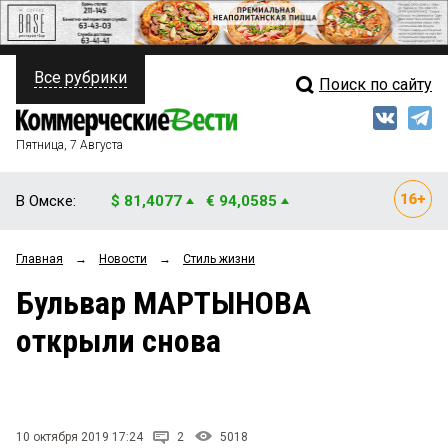
Все рубрики
Поиск по сайту
ПОЛИТИКА
Свежий выпуск
Медиа
ФИНАНСЫ
Пятница, 7 Августа
Кто есть кто
НЕДВИЖИМОСТЬ
В Омске:
$ 81,4077
€ 94,0585
Интервью
БИЗНЕС
Главная
→
Новости
→
Стиль жизни
Мнения
ОБЩЕСТВО
Бульвар МАРТЫНОВА
Рейтинги
ЗАКОН
открыли снова
Блоги
НОВОСТИ КОМПАНИЙ
Архив
ПРОИСШЕСТВИЯ
10 октября 2019 17:24
2
5018
СТИЛЬ ЖИЗНИ