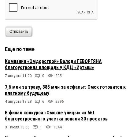
Отправить
Еще по теме
Компания «Омдорстрой» Валоди ГЕВОРГЯНА
благоустроила площадь у КДЦ «Иртыш»
7 августа 11:20
0
205
7,6 млн за траву, 385 млн за асфальт: Омск готовится к
платному будущему
4 августа 13:28
6
2996
В финал конкурса «Омские улицы» из 661
благоустроенного участка попали 30 проектов
31 июля 13:55
1
1044