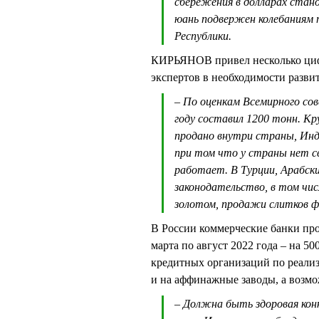
сбережения в долларах ста
юань подвержен колебаниям 
Республики.
КИРЬЯНОВ привел несколько цифр
экспертов в необходимости развит
– По оценкам Всемирного сов
году составил 1200 тонн. К
продано внутри страны, Инд
при том что у страны нет св
работает. В Турции, Арабск
законодательство, в том чис
золотом, продажи слитков ф
В России коммерческие банки про
марта по август 2022 года – на 5
кредитных организаций по реализ
и на аффинажные заводы, а возм
– Должна быть здоровая кон