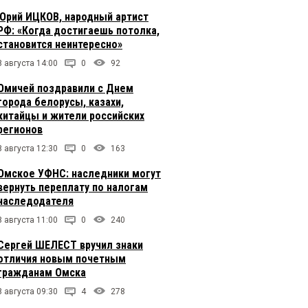
Юрий ИЦКОВ, народный артист
РФ: «Когда достигаешь потолка,
становится неинтересно»
8 августа 14:00
0
92
Омичей поздравили с Днем
города белорусы, казахи,
китайцы и жители российских
регионов
8 августа 12:30
0
163
Омское УФНС: наследники могут
вернуть переплату по налогам
наследодателя
8 августа 11:00
0
240
Сергей ШЕЛЕСТ вручил знаки
отличия новым почетным
гражданам Омска
8 августа 09:30
4
278