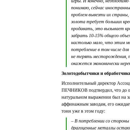
игры. И конечно, необходимо 
понимаю, сейчас иностранные
проблем вывезти их страны,
золота требует больших кред
продавать, это вызывает к
забрать 10-15% общего объе
настолько мало, что этим м
потребление в том числе для
не терять месторождения, п
окажется экономически нер
Золотодобытчики и обработчик
Исполнительный директор Ассоц
ПЕЧНИКОВ подтвердил, что до о
натуральном выражении был на за
аффинажным заводам, его ожидает
тонн уже в этом году:
– В потреблении со стороны 
драгоценные металлы остаютс