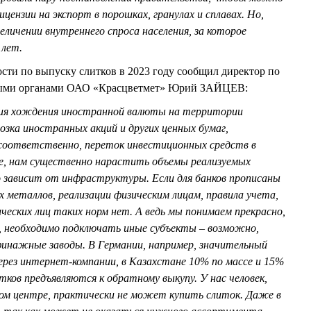
цензии на экспорт в порошках, гранулах и сплавах. Но,
еличении внутреннего спроса населения, за которое
 лет.
ти по выпуску слитков в 2023 году сообщил директор по
ными органами ОАО «Красцветмет» Юрий ЗАЙЦЕВ:
ния хождения иностранной валюты на территории
озка иностранных акций и других ценных бумаг,
 соответственно, переток инвестиционных средств в
же, нам существенно нарастить объемы реализуемых
о зависит от инфраструктуры. Если для банков прописаны
 металлов, реализации физическим лицам, правила учета,
ических лиц таких норм нет. А ведь мы понимаем прекрасно,
, необходимо подключать иные субъекты – возможно,
инажные заводы. В Германии, например, значительный
ерез интернет-компании, в Казахстане 10% по массе и 15%
тков предъявляются к обратному выкупу. У нас человек,
ом центре, практически не может купить слиток. Даже в