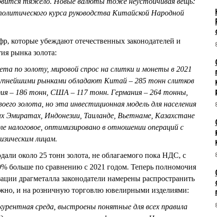
новится тяжело. Новые валюты тоже неустойчивая вещь:
политического курса руководства Китайской Народной
, которые убеждают отечественных законодателей и
ия рынка золота:
ета по золоту, мировой спрос на слитки и монеты в 2021
рупнейшими рынками обладают Китай – 285 тонн слитков
ия – 186 тонн, США – 117 тонн. Германия – 264 тонны,
оего золота, но эта инвестиционная модель для населения
их Эмиратах, Индонезии, Таиланде, Вьетнаме, Казахстане
ле налоговое, оптимизировано в отношении операций с
изическим лицам.
дали около 25 тонн золота, не облагаемого пока НДС, с
00% больше по сравнению с 2021 годом. Теперь полномочия
ации драгметалла законодатели намерены распространить
ожно, и на розничную торговлю ювелирными изделиями:
курентная среда, выстроены понятные для всех правила