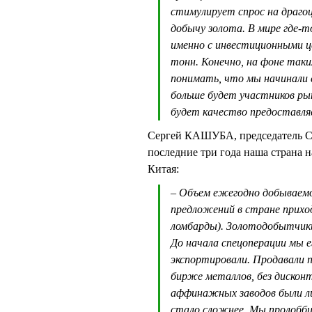
стимулирует спрос на драго
добычу золота. В мире где-
именно с инвестиционными ц
тонн. Конечно, на фоне так
понимать, что мы начинали 
больше будет участников ры
будет качество предоставляе
Сергей КАШУБА, председатель Со
последние три года наша страна н
Китая:
– Объем ежегодно добываемог
предложений в стране прихо
ломбарды). Золотодобытчики
До начала спецоперации мы е
экспортировали. Продавали 
бирже металлов, без дисконт
аффинажных заводов были лиш
стало сложнее. Мы пролобб