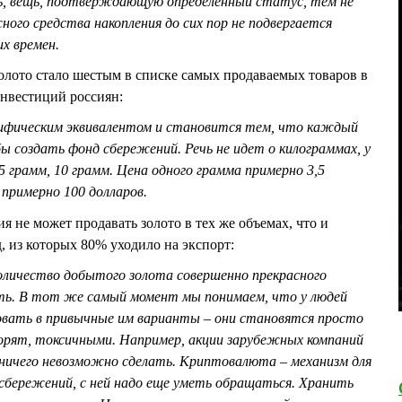
шь, вещь, подтверждающую определенный статус, тем не
жного средства накопления до сих пор не подвергается
х времен.
золото стало шестым в списке самых продаваемых товаров в
инвестиций россиян:
ифическим эквивалентом и становится тем, что каждый
 создать фонд сбережений. Речь не идет о килограммах, у
 5 грамм, 10 грамм. Цена одного грамма примерно 3,5
 примерно 100 долларов.
я не может продавать золото в тех же объемах, что и
, из которых 80% уходило на экспорт:
количество добытого золота совершенно прекрасного
еть. В тот же самый момент мы понимаем, что у людей
вать в привычные им варианты – они становятся просто
ворят, токсичными. Например, акции зарубежных компаний
 ничего невозможно сделать. Криптовалюта – механизм для
 сбережений, с ней надо еще уметь обращаться. Хранить