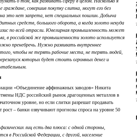
думать о том, как развивать сферу в целом. Насколько я
 граждане, совершив покупку слитка, могут его без
 на это нет запрета, нет специальных пошлин. Добыча
итных средств, большого оборота, а когда золото некуда
ризис по всей отрасли. Ювелирная промышленность может
ма, в российской же промышленности золото используется
ожно пренебречь. Нужно развивать внутреннее
 того, чтобы не терять рабочие места, не терять людей,
ерезапуск которых будет стоить огромных денег и
ентабельным.
и
иации «Объединение аффинажных заводов» Никита
тмены НДС российский рынок драгоценных металлов в
чаточном уровне, но если слитки разрешат продавать
 рост – банки озвучивают прогнозы спроса на уровне 50
физических лиц есть два плюса: с одной стороны,
я в Российской Федерации, с другой, население