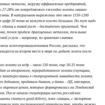
ценные металлы, загрузку аффинажных предприятий,
то 27-28% от потребляемого ежегодно золота связано
елями. В натуральном выражении это около 1150-1200
их цифр 50 тонн не кажутся чем-то большим. Но тут надо
с единиц и такой рост – достаточно приличный. Чем
нка, точек продаж драгоценных металлов, тем выше
мой услуги – например, по хранению слитков.
юза золотопромышленников России, рассказал, что
аходится на втором месте в мире по добыче золота после
о золота из недр – около 330 тонн, еще 30-35 тонн
дит из вторичного, переработанного золота (скупщики,
 заинтересованы в стопроцентной ликвидности золота.
го добывали, продавали банкам, а банки – ЦБ, ювелирам,
по мировым ценам, которые формировались на Лондонской
ов. После начала спецоперации шесть российских
ены статуса good delivery, плюс санкции, с экспортом
ировали пару постановлений правительства, чтобы можно