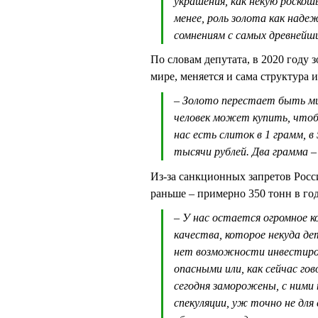
украшения, как некую роско
менее, роль золота как наде
сомнениям с самых древнейши
По словам депутата, в 2020 году 
мире, меняется и сама структура 
– Золото перестает быть м
человек может купить, чтобы
нас есть слиток в 1 грамм, в
тысячи рублей. Два грамма –
Из-за санкционных запретов Росси
раньше – примерно 350 тонн в год
– У нас остается огромное 
качества, которое некуда д
нет возможности инвестиро
опасными или, как сейчас го
сегодня заморожены, с ними
спекуляции, уж точно не для