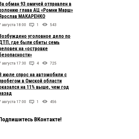
За обман 93 омичей отправлен в
колонию глава АЦ «Ромни Марш»
Ярослав МАКАРЕНКО
7 августа 18:00
1
543
Возбуждено уголовное дело по
ДТП, где были сбиты семь
человек на «островке
безопасности»
7 августа 17:30
4
725
В июле спрос на автомобили с
пробегом в Омской области
оказался на 11% выше, чем год
назад
7 августа 17:00
1
456
Подпишитесь ВКонтакте!