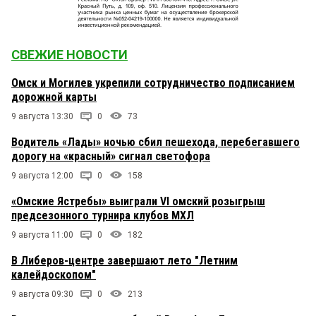
СВЕЖИЕ НОВОСТИ
Омск и Могилев укрепили сотрудничество подписанием
дорожной карты
9 августа 13:30
0
73
Водитель «Лады» ночью сбил пешехода, перебегавшего
дорогу на «красный» сигнал светофора
9 августа 12:00
0
158
«Омские Ястребы» выиграли VI омский розыгрыш
предсезонного турнира клубов МХЛ
9 августа 11:00
0
182
В Либеров-центре завершают лето "Летним
калейдоскопом"
9 августа 09:30
0
213