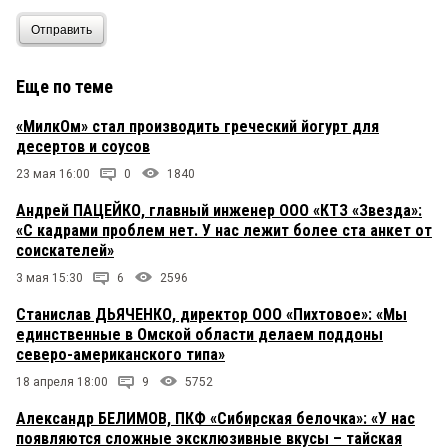
Отправить
Еще по теме
«МилкОм» стал производить греческий йогурт для
десертов и соусов
23 мая 16:00
0
1840
Андрей ПАЦЕЙКО, главный инженер ООО «КТЗ «Звезда»:
«С кадрами проблем нет. У нас лежит более ста анкет от
соискателей»
3 мая 15:30
6
2596
Станислав ДЬЯЧЕНКО, директор ООО «Пихтовое»: «Мы
единственные в Омской области делаем поддоны
северо-американского типа»
18 апреля 18:00
9
5752
Александр БЕЛИМОВ, ПКФ «Сибирская белочка»: «У нас
появляются сложные эксклюзивные вкусы – тайская