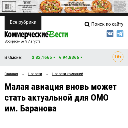
Все рубрики
Поиск по сайту
ПОЛИТИКА
Свежий выпуск
Медиа
ФИНАНСЫ
Воскресенье, 9 Августа
Кто есть кто
НЕДВИЖИМОСТЬ
В Омске:
$ 82,1665
€ 94,8366
Интервью
БИЗНЕС
Главная
→
Новости
→
Новости компаний
Мнения
ОБЩЕСТВО
Малая авиация вновь может
Рейтинги
ЗАКОН
стать актуальной для ОМО
Блоги
НОВОСТИ КОМПАНИЙ
им. Баранова
Архив
ПРОИСШЕСТВИЯ