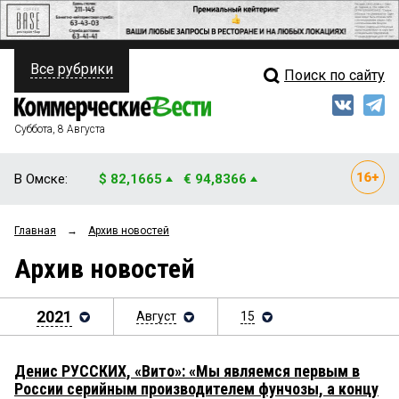
Все рубрики
Поиск по сайту
ПОЛИТИКА
Свежий выпуск
Медиа
ФИНАНСЫ
Суббота, 8 Августа
Кто есть кто
НЕДВИЖИМОСТЬ
В Омске:
$ 82,1665
€ 94,8366
Интервью
БИЗНЕС
Главная
→
Архив новостей
Мнения
ОБЩЕСТВО
Архив новостей
Рейтинги
ЗАКОН
Блоги
2021
Август
15
НОВОСТИ КОМПАНИЙ
Архив
ПРОИСШЕСТВИЯ
Денис РУССКИХ, «Вито»: «Мы являемся первым в
России серийным производителем фунчозы, а концу
СТИЛЬ ЖИЗНИ