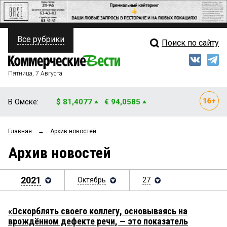
Все рубрики
Поиск по сайту
ПОЛИТИКА
Свежий выпуск
Медиа
ФИНАНСЫ
Пятница, 7 Августа
Кто есть кто
НЕДВИЖИМОСТЬ
В Омске:
$ 81,4077
€ 94,0585
Интервью
БИЗНЕС
Главная
→
Архив новостей
Мнения
ОБЩЕСТВО
Архив новостей
Рейтинги
ЗАКОН
Блоги
2021
Октябрь
27
НОВОСТИ КОМПАНИЙ
Архив
ПРОИСШЕСТВИЯ
«Оскорблять своего коллегу, основываясь на
врождённом дефекте речи, — это показатель
СТИЛЬ ЖИЗНИ