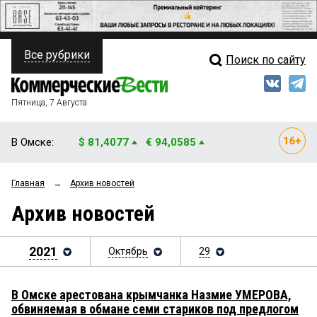
Все рубрики
Поиск по сайту
ПОЛИТИКА
Свежий выпуск
Медиа
ФИНАНСЫ
Пятница, 7 Августа
Кто есть кто
НЕДВИЖИМОСТЬ
В Омске:
$ 81,4077
€ 94,0585
Интервью
БИЗНЕС
Главная
→
Архив новостей
Мнения
ОБЩЕСТВО
Архив новостей
Рейтинги
ЗАКОН
Блоги
2021
Октябрь
29
НОВОСТИ КОМПАНИЙ
Архив
ПРОИСШЕСТВИЯ
В Омске арестована крымчанка Назмие УМЕРОВА,
обвиняемая в обмане семи стариков под предлогом
СТИЛЬ ЖИЗНИ