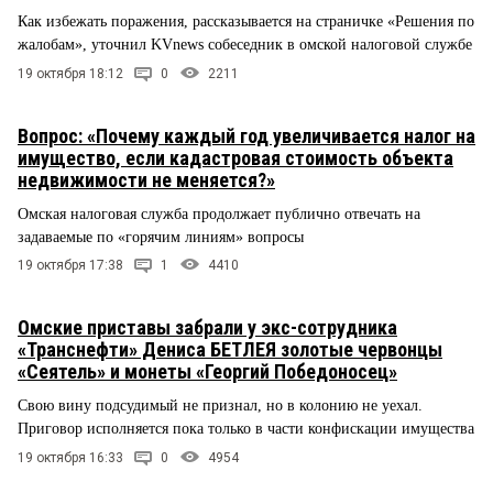
Как избежать поражения, рассказывается на страничке «Решения по
жалобам», уточнил KVnews собеседник в омской налоговой службе
19 октября 18:12
0
2211
Вопрос: «Почему каждый год увеличивается налог на
имущество, если кадастровая стоимость объекта
недвижимости не меняется?»
Омская налоговая служба продолжает публично отвечать на
задаваемые по «горячим линиям» вопросы
19 октября 17:38
1
4410
Омские приставы забрали у экс-сотрудника
«Транснефти» Дениса БЕТЛЕЯ золотые червонцы
«Сеятель» и монеты «Георгий Победоносец»
Свою вину подсудимый не признал, но в колонию не уехал.
Приговор исполняется пока только в части конфискации имущества
19 октября 16:33
0
4954