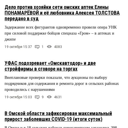
Дело против хозяйки сети омских аптек Елены
ПОНАМАРЁВОЙ и её любовника Алексея ТОЛСТОВА
передано в суд
Задержание всех фигурантов одновременно провели опера УНК
при силовой поддержке бойцов спецназа «Гром» – в аптеках и
джипе
19 октября 15:37
1
4083
УФАС подозревает «Омскавтодор» и две
стройфирмы в сговоре на торгах
Внеплановые проверки показали, что аукционы по выбору
подрядчиков для содержания и ремонта дорог в сельских районах
проводились с нарушениями
19 октября 15:03
9
4631
В Омской области зафиксирован максимальный
прирост заболевших COVID-19 (итоги суток)
В Омске и в 18 сельских районах коронавирусом заразились 398