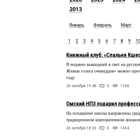
2013
Январь
Февраль
Март
1
2
3
4
5
6
7
8
9
1
Книжный клуб: «Спальня Кше
В недавно вышедшей в свет на русск
Живые голоса очевидцев» можно проч
году
26 октября 19:48
0
1768
Омский НПЗ подарил професс
На оснащение школы направлены средс
традиционном корпоративном аукцион
26 октября 18:33
0
1654