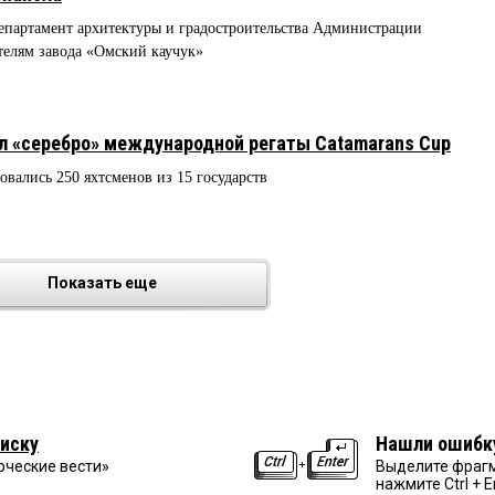
епартамент архитектуры и градостроительства Администрации
телям завода «Омский каучук»
л «серебро» международной регаты Catamarans Cup
вались 250 яхтсменов из 15 государств
Показать еще
иску
Нашли ошибк
рческие вести»
Выделите фрагм
нажмите Ctrl + E