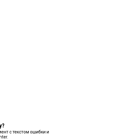
у?
ент с текстом ошибки и
nter.