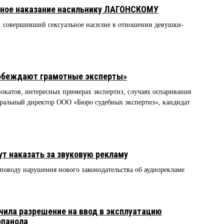
вное наказание насильнику ЛАГОНСКОМУ
 совершивший сексуальное насилие в отношении девушки-
побеждают грамотные эксперты»
вокатов, интересных примерах экспертиз, случаях оспаривания
еральный директор ООО «Бюро судебных экспертиз», кандидат
т наказать за звуковую рекламу
 поводу нарушения нового законодательства об аудиорекламе
учила разрешение на ввод в эксплуатацию
опанола