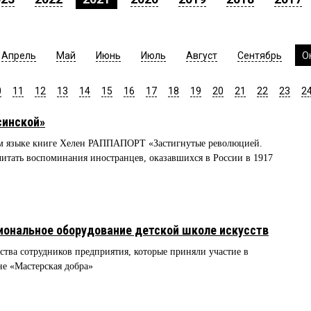
Апрель
Май
Июнь
Июль
Август
Сентябрь
О
0
11
12
13
14
15
16
17
18
19
20
21
22
23
2
синской»
ом языке книге Хелен РАППАПОРТ «Застигнутые революцией.
итать воспоминания иностранцев, оказавшихся в России в 1917
иональное оборудование детской школе искусств
тва сотрудников предприятия, которые приняли участие в
е «Мастерская добра»