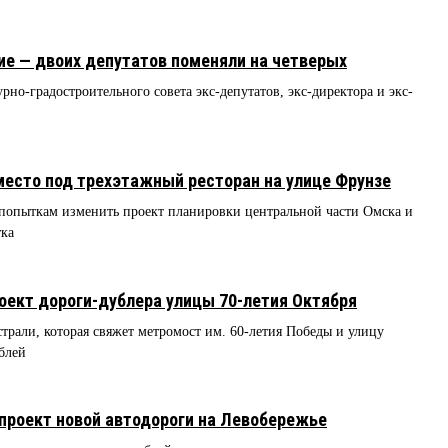
ие — двоих депутатов поменяли на четверых
рно-градостроительного совета экс-депутатов, экс-директора и экс-
8
есто под трехэтажный ресторан на улице Фрунзе
 попыткам изменить проект планировки центральной части Омска и
тка
оект дороги-дублера улицы 70-летия Октября
трали, которая свяжет метромост им. 60-летия Победы и улицу
блей
проект новой автодороги на Левобережье