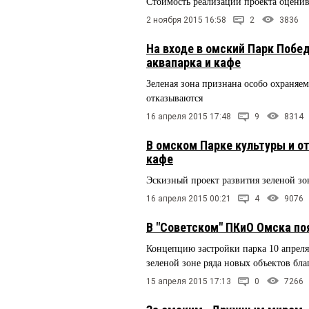
Стоимость реализации проекта оценив
2 ноября 2015 16:58
2
3836
На входе в омский Парк Побе
аквапарка и кафе
Зеленая зона признана особо охраняем
отказываются
16 апреля 2015 17:48
9
8314
В омском Парке культуры и о
кафе
Эскизный проект развития зеленой зо
16 апреля 2015 00:21
4
9076
В "Советском" ПКиО Омска по
Концепцию застройки парка 10 апреля
зеленой зоне ряда новых объектов бла
15 апреля 2015 17:13
0
7266