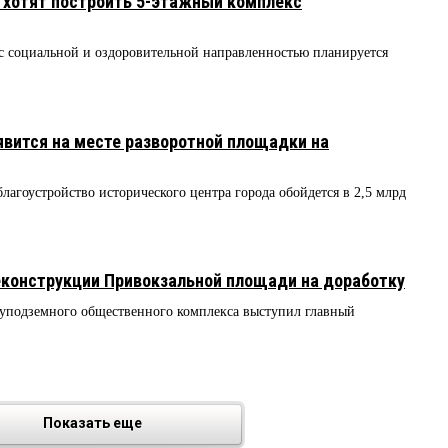
хотят построить 5-этажный комплекс
с социальной и оздоровительной направленностью планируется
вится на месте разворотной площадки на
лагоустройство исторического центра города обойдется в 2,5 млрд
еконструкции Привокзальной площади на доработку
луподземного общественного комплекса выступил главный
Показать еще