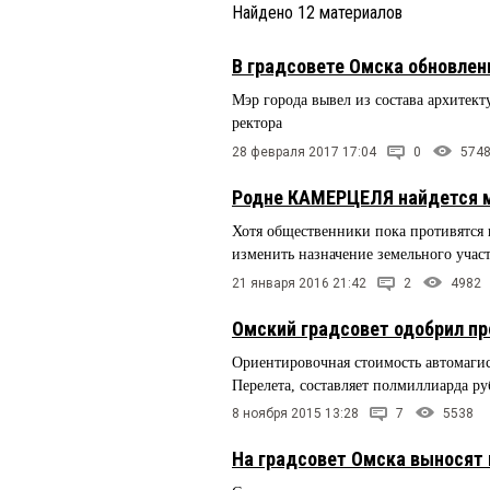
Найдено
12
материалов
В градсовете Омска обновлен
Мэр города вывел из состава архитекту
ректора
28 февраля 2017 17:04
0
574
Родне КАМЕРЦЕЛЯ найдется м
Хотя общественники пока противятся
изменить назначение земельного учас
21 января 2016 21:42
2
4982
Омский градсовет одобрил пр
Ориентировочная стоимость автомагис
Перелета, составляет полмиллиарда ру
8 ноября 2015 13:28
7
5538
На градсовет Омска выносят 