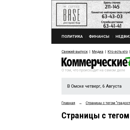
ПОЛИТИКА
ФИНАНСЫ
НЕДВИ
Свежий выпуск
Медиа
Кто есть кто
О том, что происходит на самом деле
В Омске четверг, 6 Августа
Главная
→
Страницы c тегом "градос
Страницы c тегом