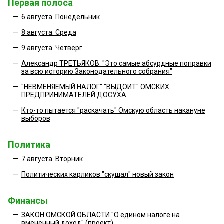
Первая полоса
—
6 августа. Понедельник
—
8 августа. Среда
—
9 августа. Четверг
—
Александр ТРЕТЬЯКОВ: "Это самые абсурдные поправки
за всю историю Законодательного собрания"
—
"НЕВМЕНЯЕМЫЙ НАЛОГ" "ВЫДОИТ" ОМСКИХ
ПРЕДПРИНИМАТЕЛЕЙ ДОСУХА
—
Кто-то пытается "раскачать" Омскую область накануне
выборов
Политика
—
7 августа. Вторник
—
Политических карликов "скушал" новый закон
Финансы
—
ЗАКОН ОМСКОЙ ОБЛАСТИ "О едином налоге на
вмененный доход" (проект)