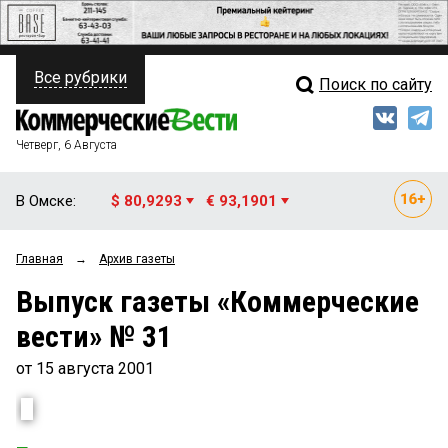
Все рубрики
Поиск по сайту
ПОЛИТИКА
Свежий выпуск
Медиа
ФИНАНСЫ
Четверг, 6 Августа
Кто есть кто
НЕДВИЖИМОСТЬ
В Омске:
$ 80,9293
€ 93,1901
Интервью
БИЗНЕС
Главная
→
Архив газеты
Мнения
ОБЩЕСТВО
Выпуск газеты «Коммерческие
Рейтинги
ЗАКОН
вести» № 31
Блоги
НОВОСТИ КОМПАНИЙ
от 15 августа 2001
Архив
ПРОИСШЕСТВИЯ
СТИЛЬ ЖИЗНИ