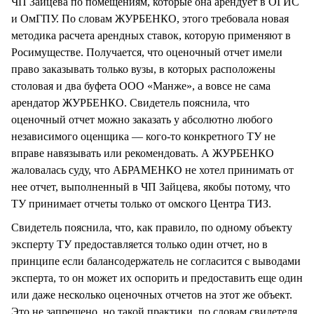
ЧП Зайцева по помещениям, которые она арендует в ОГИС
и ОмГПУ. По словам ЖУРБЕНКО, этого требовала новая
методика расчета арендных ставок, которую применяют в
Росимуществе. Получается, что оценочный отчет имели
право заказывать только вузы, в которых расположены
столовая и два буфета ООО «Манже», а вовсе не сама
арендатор ЖУРБЕНКО. Свидетель пояснила, что
оценочный отчет можно заказать у абсолютно любого
независимого оценщика — кого-то конкретного ТУ не
вправе навязывать или рекомендовать. А ЖУРБЕНКО
жаловалась суду, что АБРАМЕНКО не хотел принимать от
нее отчет, выполненный в ЧП Зайцева, якобы потому, что
ТУ принимает отчеты только от омского Центра ТИЗ.
Свидетель пояснила, что, как правило, по одному объекту
эксперту ТУ предоставляется только один отчет, но в
принципе если балансодержатель не согласится с выводами
эксперта, то он может их оспорить и предоставить еще один
или даже несколько оценочных отчетов на этот же объект.
Это не запрещено, но такой практики, по словам свидетеля,