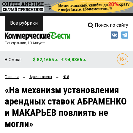
Все рубрики
Поиск по сайту
ПОЛИТИКА
Свежий выпуск
Медиа
ФИНАНСЫ
Понедельник, 10 Августа
Кто есть кто
НЕДВИЖИМОСТЬ
В Омске:
$ 82,1665
€ 94,8366
Интервью
БИЗНЕС
Главная
→
Архив газеты
→
№ 8
Мнения
ОБЩЕСТВО
«На механизм установления
Рейтинги
ЗАКОН
арендных ставок АБРАМЕНКО
Блоги
НОВОСТИ КОМПАНИЙ
и МАКАРЬЕВ повлиять не
Архив
ПРОИСШЕСТВИЯ
могли»