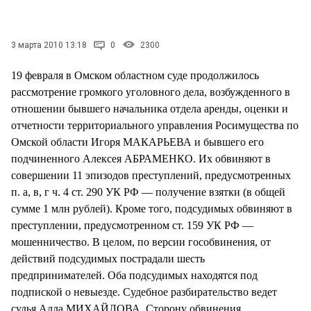
СТИЛЬ ЖИЗНИ
3 марта 2010 13:18
0
2300
19 февраля в Омском областном суде продолжилось
рассмотрение громкого уголовного дела, возбужденного в
отношении бывшего начальника отдела аренды, оценки и
отчетности территориального управления Росимущества по
Омской области Игоря МАКАРЬЕВА и бывшего его
подчиненного Алексея АБРАМЕНКО. Их обвиняют в
совершении 11 эпизодов преступлений, предусмотренных
п. а, в, г ч. 4 ст. 290 УК РФ — получение взятки (в общей
сумме 1 млн рублей). Кроме того, подсудимых обвиняют в
преступлении, предусмотренном ст. 159 УК РФ —
мошенничество. В целом, по версии гособвинения, от
действий подсудимых пострадали шесть
предпринимателей. Оба подсудимых находятся под
подпиской о невыезде. Судебное разбирательство ведет
судья Алла МИХАЙЛОВА. Сторону обвинения