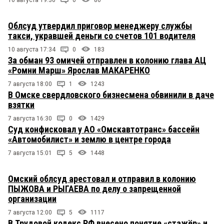
10 августа 19:30
0
86
Облсуд утвердил приговор менеджеру службы
такси, укравшей деньги со счетов 101 водителя
10 августа 17:34
0
183
За обман 93 омичей отправлен в колонию глава АЦ
«Ромни Марш» Ярослав МАКАРЕНКО
7 августа 18:00
1
1243
В Омске свердловского бизнесмена обвинили в даче
взятки
7 августа 16:30
0
1429
Суд конфисковал у АО «Омскавтотранс» бассейн
«Автомобилист» и землю в центре города
7 августа 15:01
5
1448
Омский облсуд арестовал и отправил в колонию
ПЫЖОВА и РЫГАЕВА по делу о запрещенной
организации
7 августа 12:00
5
1117
В Трудовой кодекс РФ внесено понятие «стажёр» и