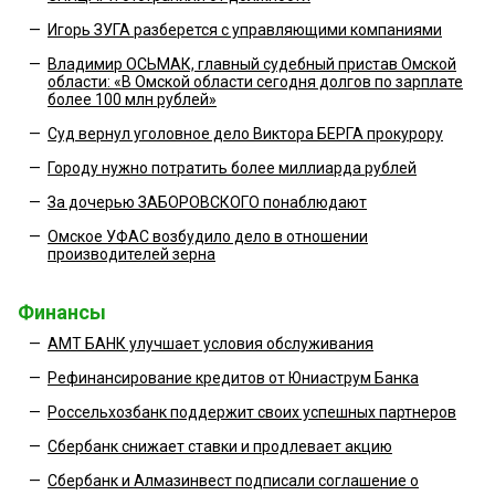
—
Игорь ЗУГА разберется с управляющими компаниями
—
Владимир ОСЬМАК, главный судебный пристав Омской
области: «В Омской области сегодня долгов по зарплате
более 100 млн рублей»
—
Суд вернул уголовное дело Виктора БЕРГА прокурору
—
Городу нужно потратить более миллиарда рублей
—
За дочерью ЗАБОРОВСКОГО понаблюдают
—
Омское УФАС возбудило дело в отношении
производителей зерна
Финансы
—
АМТ БАНК улучшает условия обслуживания
—
Рефинансирование кредитов от Юниаструм Банка
—
Россельхозбанк поддержит своих успешных партнеров
—
Сбербанк снижает ставки и продлевает акцию
—
Сбербанк и Алмазинвест подписали соглашение о