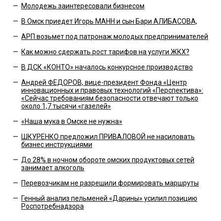
—
Молодежь заинтересовали бизнесом
—
В Омск приедет Игорь МАНН и сын Бари АЛИБАСОВА,
—
АРП возьмет под патронаж молодых предпринимателей
—
Как можно сдержать рост тарифов на услуги ЖКХ?
—
В ДСК «КОНТО» началось конкурсное производство
—
Андрей ФЕДОРОВ, вице-президент Фонда «Центр
инновационных и правовых технологий «Перспектива»:
«Сейчас требованиям безопасности отвечают только
около 1,7 тысячи «газелей»
—
«Наша мука в Омске не нужна»
—
ШКУРЕНКО предложил ПРИВАЛОВОЙ не насиловать
бизнес инструкциями
—
До 28% в ночном обороте омских продуктовых сетей
занимает алкоголь
—
Перевозчикам не разрешили формировать маршруты
—
Генный анализ пельменей «Дарины» усилил позицию
Роспотребнадзора