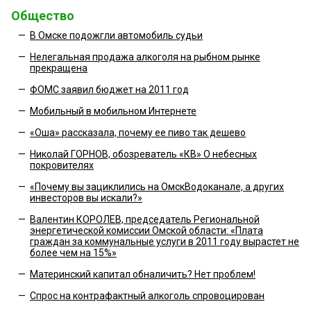
Общество
—
В Омске подожгли автомобиль судьи
—
Нелегальная продажа алкоголя на рыбном рынке
прекращена
—
ФОМС заявил бюджет на 2011 год
—
Мобильный в мобильном Интернете
—
«Оша» рассказала, почему ее пиво так дешево
—
Николай ГОРНОВ, обозреватель «КВ» О небесных
покровителях
—
«Почему вы зациклились на ОмскВодоканале, а других
инвесторов вы искали?»
—
Валентин КОРОЛЕВ, председатель Региональной
энергетической комиссии Омской области: «Плата
граждан за коммунальные услуги в 2011 году вырастет не
более чем на 15%»
—
Материнский капитал обналичить? Нет проблем!
—
Спрос на контрафактный алкоголь спровоцирован