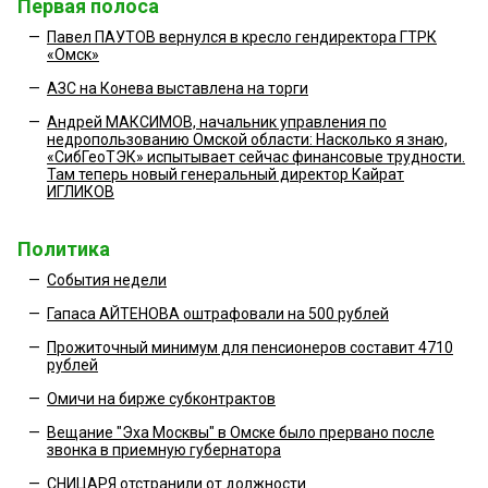
Первая полоса
—
Павел ПАУТОВ вернулся в кресло гендиректора ГТРК
«Омск»
—
АЗС на Конева выставлена на торги
—
Андрей МАКСИМОВ, начальник управления по
недропользованию Омской области: Насколько я знаю,
«СибГеоТЭК» испытывает сейчас финансовые трудности.
Там теперь новый генеральный директор Кайрат
ИГЛИКОВ
Политика
—
События недели
—
Гапаса АЙТЕНОВА оштрафовали на 500 рублей
—
Прожиточный минимум для пенсионеров составит 4710
рублей
—
Омичи на бирже субконтрактов
—
Вещание "Эха Москвы" в Омске было прервано после
звонка в приемную губернатора
—
СНИЦАРЯ отстранили от должности