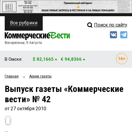
Все рубрики
Поиск по сайту
ПОЛИТИКА
Свежий выпуск
Медиа
ФИНАНСЫ
Воскресенье, 9 Августа
Кто есть кто
НЕДВИЖИМОСТЬ
В Омске:
$ 82,1665
€ 94,8366
Интервью
БИЗНЕС
Главная
→
Архив газеты
Мнения
ОБЩЕСТВО
Выпуск газеты «Коммерческие
Рейтинги
ЗАКОН
вести» № 42
Блоги
НОВОСТИ КОМПАНИЙ
от 27 октября 2010
Архив
ПРОИСШЕСТВИЯ
СТИЛЬ ЖИЗНИ