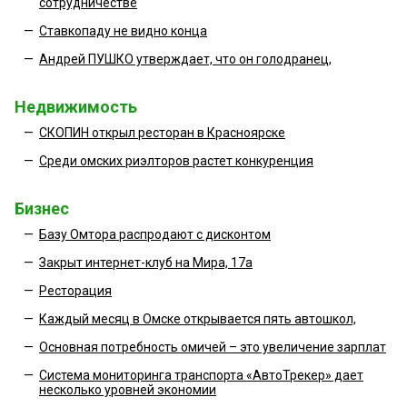
сотрудничестве
—
Ставкопаду не видно конца
—
Андрей ПУШКО утверждает, что он голодранец,
Недвижимость
—
СКОПИН открыл ресторан в Красноярске
—
Среди омских риэлторов растет конкуренция
Бизнес
—
Базу Омтора распродают с дисконтом
—
Закрыт интернет-клуб на Мира, 17а
—
Ресторация
—
Каждый месяц в Омске открывается пять автошкол,
—
Основная потребность омичей – это увеличение зарплат
—
Система мониторинга транспорта «АвтоТрекер» дает
несколько уровней экономии