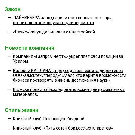
Закон
—
ЛАЙНВЕБЕРА заподозрили в мошенничестве при
строительстве корпуса госуниверситета
—
«Базис» кинул дольщиков с надстройкой
Новости компаний
—
Компания «Газпром нефть» укрепляет свои позиции за
Уралом
—
Валерий КАПЛУНАТ, председатель совета директоров
ООО «Омсктехуглерод»: «Мало кто верит в возможности
бизнеса претворять в жизнь достижения науки»
—
В Омске появится исследовательский центр смазочных
материалов,
Стиль жизни
—
Книжный клуб: Пылающею бездной
—
Книжный клуб: «Пять сотен бордосских кларетов»