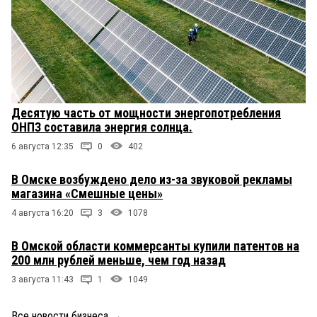
Десятую часть от мощности энергопотребления
ОНПЗ составила энергия солнца.
6 августа 12:35
0
402
В Омске возбуждено дело из-за звуковой рекламы
магазина «Смешные цены»
4 августа 16:20
3
1078
В Омской области коммерсанты купили патентов на
200 млн рублей меньше, чем год назад
3 августа 11:43
1
1049
Все новости бизнеса
→