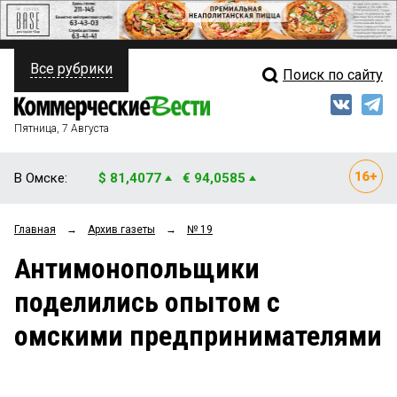
Все рубрики
Поиск по сайту
ПОЛИТИКА
Свежий выпуск
Медиа
ФИНАНСЫ
Пятница, 7 Августа
Кто есть кто
НЕДВИЖИМОСТЬ
В Омске:
$ 81,4077
€ 94,0585
Интервью
БИЗНЕС
Главная
→
Архив газеты
→
№ 19
Мнения
ОБЩЕСТВО
Антимонопольщики
Рейтинги
ЗАКОН
поделились опытом с
Блоги
НОВОСТИ КОМПАНИЙ
омскими предпринимателями
Архив
ПРОИСШЕСТВИЯ