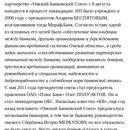
партнерство «Омский Банковский Союз» с 8 августа
находится в процессе ликвидации. НП было учреждено в
2006 году с президентом Андреем БЕСПЯТОВЫМ,
возглавлявшим тогда Мираф-Банк. Согласно уставу одной
из основных его целей было
«обеспечение консолидации
между банками, другими организациями и учреждениями
финансово-кредитной системы Омской области», а среди
задач значилось «способствование развитию партнерских
отношений между банками, поддержка взаимного доверия,
престижа кредитных организаций, контактов их
руководителей и специалистов, надежности и
добропорядочности и соблюдения норм банковской этики».
С мая 2013 года президентом союза стал председатель
правления ОАО «Плюс Банк» Олег ПОЛУЭКТОВ. Он и
стал ликвидатором ОБС. Насколько известно «КВ», еще год
назад возглавить «Омский Банковский Союз» предлагалось
нескольким банкирам, в том числе бывшему руководителю
омского Сбербанка Игорю МЕРКУЛОВУ, но все отказались:
не было смысла. Чисто омских банков осталось в городе