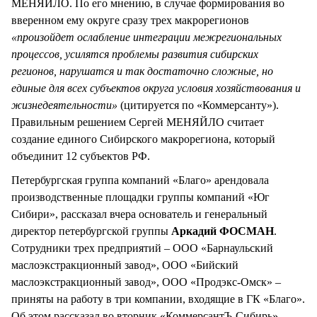
МЕНЯЙЛО. По его мнению, в случае формирования во
вверенном ему округе сразу трех макрорегионов
«произойдет ослабление интеграции межрегиональных
процессов, усилятся проблемы развития сибирских
регионов, нарушатся и так достаточно сложные, но
единые для всех субъектов округа условия хозяйствования и
жизнедеятельности»
(цитируется по «Коммерсанту»).
Правильным решением Сергей МЕНЯЙЛО считает
создание единого Сибирского макрорегиона, который
объединит 12 субъектов РФ.
Петербургская группа компаний «Благо» арендовала
производственные площадки группы компаний «Юг
Сибири», рассказал вчера основатель и генеральный
директор петербургской группы
Аркадий ФОСМАН
.
Сотрудники трех предприятий – ООО «Барнаульский
маслоэкстракционный завод», ООО «Бийский
маслоэкстракционный завод», ООО «Продэкс-Омск» –
приняты на работу в три компании, входящие в ГК «Благо».
Об этом рассказал во вторник «КоммерсантЪ-Сибирь».