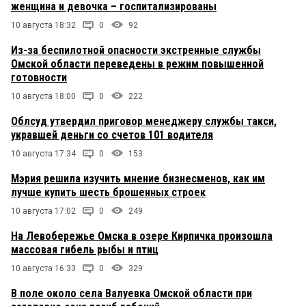
женщина и девочка – госпитализированы
10 августа 18:32
0
92
Из-за беспилотной опасности экстренные службы
Омской области переведены в режим повышенной
готовности
10 августа 18:00
0
222
Облсуд утвердил приговор менеджеру службы такси,
укравшей деньги со счетов 101 водителя
10 августа 17:34
0
153
Мэрия решила изучить мнение бизнесменов, как им
лучше купить шесть брошенных строек
10 августа 17:02
0
249
На Левобережье Омска в озере Кирпичка произошла
массовая гибель рыбы и птиц
10 августа 16:33
0
329
В поле около села Валуевка Омской области при