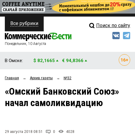
Все рубрики
Поиск по сайту
ПОЛИТИКА
Свежий выпуск
Медиа
ФИНАНСЫ
Понедельник, 10 Августа
Кто есть кто
НЕДВИЖИМОСТЬ
В Омске:
$ 82,1665
€ 94,8366
Интервью
БИЗНЕС
Главная
→
Архив газеты
→
№32
Мнения
ОБЩЕСТВО
«Омский Банковский Союз»
Рейтинги
ЗАКОН
начал самоликвидацию
Блоги
НОВОСТИ КОМПАНИЙ
Архив
ПРОИСШЕСТВИЯ
29 августа 2018 08:51
0
4028