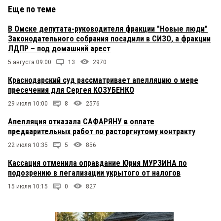
Еще по теме
В Омске депутата-руководителя фракции "Новые люди"
Законодательного собрания посадили в СИЗО, а фракции
ЛДПР – под домашний арест
5 августа 09:00
13
2970
Краснодарский суд рассматривает апелляцию о мере
пресечения для Сергея КОЗУБЕНКО
29 июля 10:00
8
2576
Апелляция отказала САФАРЯНУ в оплате
предварительных работ по расторгнутому контракту
22 июля 10:35
5
856
Кассация отменила оправдание Юрия МУРЗИНА по
подозрению в легализации укрытого от налогов
15 июля 10:15
0
827