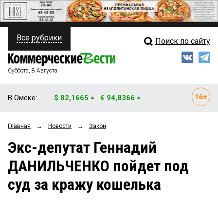
Все рубрики
Поиск по сайту
ПОЛИТИКА
Свежий выпуск
Медиа
ФИНАНСЫ
Суббота, 8 Августа
Кто есть кто
НЕДВИЖИМОСТЬ
В Омске:
$ 82,1665
€ 94,8366
Интервью
БИЗНЕС
Главная
→
Новости
→
Закон
Мнения
ОБЩЕСТВО
Экс-депутат Геннадий
Рейтинги
ЗАКОН
ДАНИЛЬЧЕНКО пойдет под
Блоги
НОВОСТИ КОМПАНИЙ
суд за кражу кошелька
Архив
ПРОИСШЕСТВИЯ