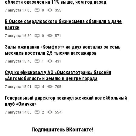
области оказался на 11% выше, чем год назад
7 августа 17:00
0
355
В Омске свердловского бизнесмена обвинили в даче
взятки
7 августа 16:30
0
571
Залы ожидания «Комфорт» на двух вокзалах за семь
месяцев посетили 2,5 тысячи пассажиров
7 августа 15:45
1
431
Суд конфисковал у АО «Омскавтотранс» бассейн
«Автомобилист» и землю в центре города
7 августа 15:01
4
705
Генеральный директор покинул женский волейбольный
клуб «Омичка»
7 августа 14:00
2
554
Подпишитесь ВКонтакте!