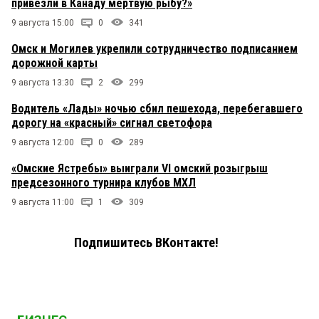
привезли в Канаду мертвую рыбу?»
9 августа 15:00
0
341
Омск и Могилев укрепили сотрудничество подписанием
дорожной карты
9 августа 13:30
2
299
Водитель «Лады» ночью сбил пешехода, перебегавшего
дорогу на «красный» сигнал светофора
9 августа 12:00
0
289
«Омские Ястребы» выиграли VI омский розыгрыш
предсезонного турнира клубов МХЛ
9 августа 11:00
1
309
Подпишитесь ВКонтакте!