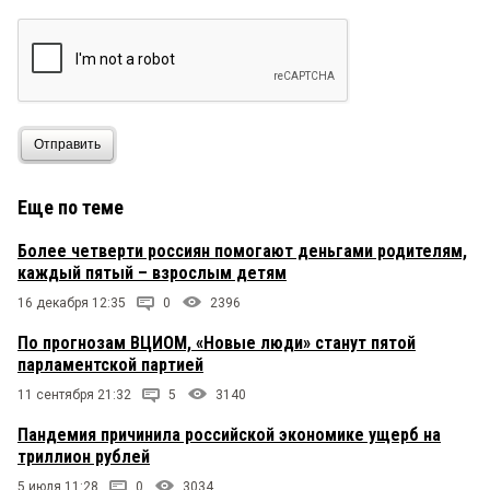
Отправить
Еще по теме
Более четверти россиян помогают деньгами родителям,
каждый пятый – взрослым детям
16 декабря 12:35
0
2396
По прогнозам ВЦИОМ, «Новые люди» станут пятой
парламентской партией
11 сентября 21:32
5
3140
Пандемия причинила российской экономике ущерб на
триллион рублей
5 июля 11:28
0
3034