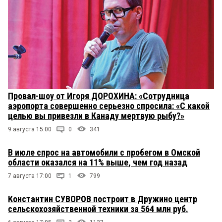
Провал-шоу от Игоря ДОРОХИНА: «Сотрудница
аэропорта совершенно серьезно спросила: «С какой
целью вы привезли в Канаду мертвую рыбу?»
9 августа 15:00
0
341
В июле спрос на автомобили с пробегом в Омской
области оказался на 11% выше, чем год назад
7 августа 17:00
1
799
Константин СУВОРОВ построит в Дружино центр
сельскохозяйственной техники за 564 млн руб.