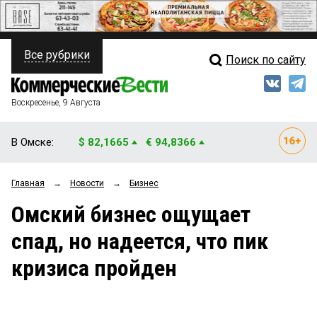
Все рубрики
Поиск по сайту
ПОЛИТИКА
Свежий выпуск
Медиа
ФИНАНСЫ
Воскресенье, 9 Августа
Кто есть кто
НЕДВИЖИМОСТЬ
В Омске:
$ 82,1665
€ 94,8366
Интервью
БИЗНЕС
Главная
→
Новости
→
Бизнес
Мнения
ОБЩЕСТВО
Омский бизнес ощущает
Рейтинги
ЗАКОН
спад, но надеется, что пик
Блоги
НОВОСТИ КОМПАНИЙ
кризиса пройден
Архив
ПРОИСШЕСТВИЯ