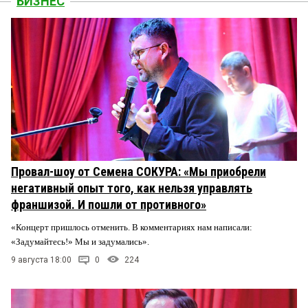
БИЗНЕС
Провал-шоу от Семена СОКУРА: «Мы приобрели
негативный опыт того, как нельзя управлять
франшизой. И пошли от противного»
«Концерт пришлось отменить. В комментариях нам написали:
«Задумайтесь!» Мы и задумались».
9 августа 18:00
0
224