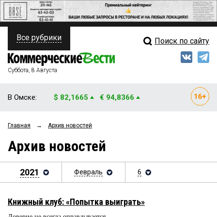
Все рубрики
Поиск по сайту
ПОЛИТИКА
Свежий выпуск
Медиа
ФИНАНСЫ
Суббота, 8 Августа
Кто есть кто
НЕДВИЖИМОСТЬ
В Омске:
$ 82,1665
€ 94,8366
Интервью
БИЗНЕС
Главная
→
Архив новостей
Мнения
ОБЩЕСТВО
Архив новостей
Рейтинги
ЗАКОН
Блоги
2021
Февраль
6
НОВОСТИ КОМПАНИЙ
Архив
ПРОИСШЕСТВИЯ
Книжный клуб: «Попытка выиграть»
СТИЛЬ ЖИЗНИ
Доверие не всегда оправдывается​