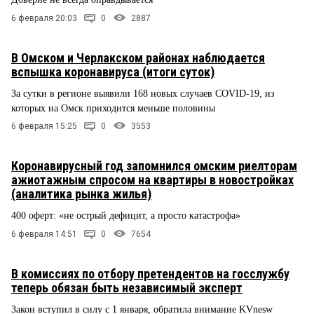
6 февраля 20:03
0
2887
В Омском и Черлакском районах наблюдается
вспышка коронавируса (итоги суток)
За сутки в регионе выявили 168 новых случаев COVID-19, из
которых на Омск приходится меньше половины
6 февраля 15:25
0
3553
Коронавирусный год запомнился омским риелторам
ажиотажным спросом на квартиры в новостройках
(аналитика рынка жилья)
400 оферт: «не острый дефицит, а просто катастрофа»
6 февраля 14:51
0
7654
В комиссиях по отбору претендентов на госслужбу
теперь обязан быть независимый эксперт
Закон вступил в силу с 1 января, обратила внимание KVnesw