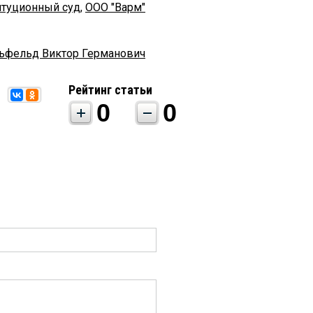
итуционный суд
,
ООО "Варм"
ьфельд Виктор Германович
Рейтинг статьи
0
0