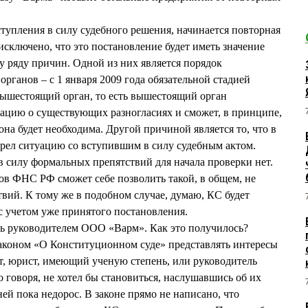
ступления в силу судебного решения, начинается повторная
исключено, что это постановление будет иметь значение
 ряду причин. Одной из них является порядок
рганов – с 1 января 2009 года обязательной стадией
вышестоящий орган, то есть вышестоящий орган
ацию о существующих разногласиях и сможет, в принципе,
она будет необходима. Другой причиной является то, что в
рел ситуацию со вступившим в силу судебным актом.
в силу формальных препятствий для начала проверки нет.
нов ФНС РФ сможет себе позволить такой, в общем, не
твий. К тому же в подобном случае, думаю, КС будет
с учетом уже принятого постановления.
ь руководителем ООО «Варм». Как это получилось?
законом «О Конституционном суде» представлять интересы
т, юрист, имеющий ученую степень, или руководитель
о говоря, не хотел бы становиться, наслушавшись об их
ей пока недорос. В законе прямо не написано, что