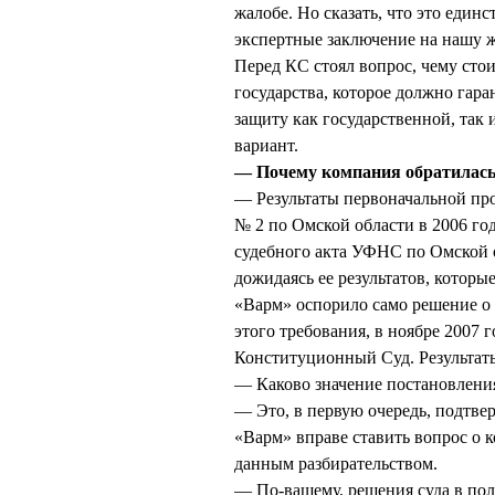
жалобе. Но сказать, что это един
экспертные заключение на нашу жа
Перед КС стоял вопрос, чему сто
государства, которое должно гара
защиту как государственной, так 
вариант.
— Почему компания обратилась 
— Результаты первоначальной п
№ 2 по Омской области в 2006 го
судебного акта УФНС по Омской о
дожидаясь ее результатов, котор
«Варм» оспорило само решение о 
этого требования, в ноябре 2007 
Конституционный Суд. Результаты
— Каково значение постановлени
— Это, в первую очередь, подтве
«Варм» вправе ставить вопрос о 
данным разбирательством.
— По-вашему, решения суда в пол