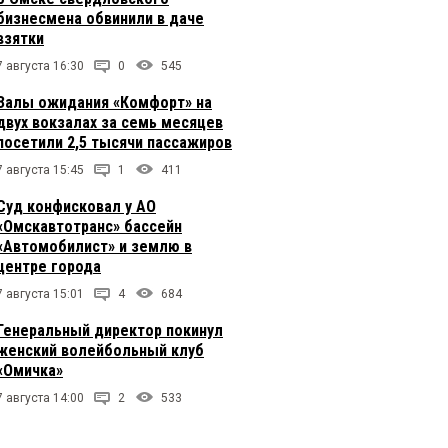
бизнесмена обвинили в даче
взятки
7 августа 16:30
0
545
Залы ожидания «Комфорт» на
двух вокзалах за семь месяцев
посетили 2,5 тысячи пассажиров
7 августа 15:45
1
411
Суд конфисковал у АО
«Омскавтотранс» бассейн
«Автомобилист» и землю в
центре города
7 августа 15:01
4
684
Генеральный директор покинул
женский волейбольный клуб
«Омичка»
7 августа 14:00
2
533