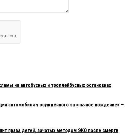
кламы на автобусных и троллейбусных остановках
ация автомобиля у осуждённого за «пьяное вождение» —
нит права детей, зачатых методом ЭКО после смерти