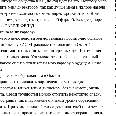
интересы общества в КС, но суд идет на это. Поэтому было
ить меня директором, так как лучше меня в жалобе навряд
Теперь необходимость в моем директорстве отпала. Я не
еланием руководить строительной фирмой. Вскоре де-юре
ктор САБЕЛЬФЕЛЬД.
ял на вашу карьеру?
е это дело, действительно, занимает достаточно большое
этого дела у ЗАО «Правовые технологии» и Омской
точно много иных, не менее интересных дел. И компания
аших заказчиков. Учитывая, что это был коллективный
 как-то сильно повлияет на мою карьеру в будущем. Разве
е.
дическим образованием в Омске?
пришлось приложить определенные усилия для
спортом и ташкентским дипломом, без знакомств, очень
та. Среди трудностей можно отметить некоторую опаску
остранца, так и их мнение о низком уровне образования
рить. При этом основной массе руководителей ни о чем не
зрешения на проживание, которое снимает ограничения по