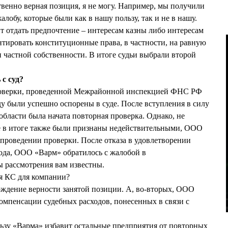
ственно верная позиция, я не могу. Например, мы получили
лобу, которые были как в нашу пользу, так и не в нашу.
ит отдать предпочтение – интересам казны либо интересам
нтировать конституционные права, в частности, на равную
и частной собственности. В итоге судьи выбрали второй
с суд?
роверки, проведенной Межрайонной инспекцией ФНС РФ
ду были успешно оспорены в суде. После вступления в силу
бласти была начата повторная проверка. Однако, не
ые в итоге также были признаны недействительными, ООО
проведении проверки. После отказа в удовлетворении
года, ООО «Варм» обратилось с жалобой в
 рассмотрения вам известны.
я КС для компании?
рждение верности занятой позиции. А, во-вторых, ООО
компенсации судебных расходов, понесенных в связи с
ьзу «Варма» избавит остальные предприятия от повторных