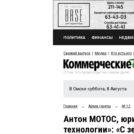
ПОЛИТИКА
ФИНАНСЫ
НЕДВИ
Свежий выпуск
Медиа
Кто есть кто
О том, что происходит на самом деле
В Омске суббота, 8 Августа
Главная
→
Архив газеты
→
№ 12
Антон МОТОС, юр
технологии»: «C 