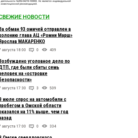
СВЕЖИЕ НОВОСТИ
За обман 93 омичей отправлен в
колонию глава АЦ «Ромни Марш»
Ярослав МАКАРЕНКО
7 августа 18:00
0
409
Возбуждено уголовное дело по
ДТП, где были сбиты семь
человек на «островке
безопасности»
7 августа 17:30
3
509
В июле спрос на автомобили с
пробегом в Омской области
оказался на 11% выше, чем год
назад
7 августа 17:00
0
334
В Омске свердловского