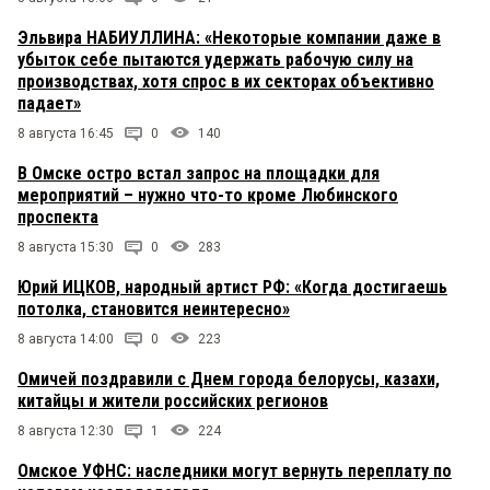
Эльвира НАБИУЛЛИНА: «Некоторые компании даже в
убыток себе пытаются удержать рабочую силу на
производствах, хотя спрос в их секторах объективно
падает»
8 августа 16:45
0
140
В Омске остро встал запрос на площадки для
мероприятий – нужно что-то кроме Любинского
проспекта
8 августа 15:30
0
283
Юрий ИЦКОВ, народный артист РФ: «Когда достигаешь
потолка, становится неинтересно»
8 августа 14:00
0
223
Омичей поздравили с Днем города белорусы, казахи,
китайцы и жители российских регионов
8 августа 12:30
1
224
Омское УФНС: наследники могут вернуть переплату по