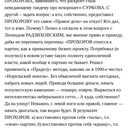
ПРОХОРОВА, заявившего, что раскроет глаза
неведающему тандему про нехорошего СУРКОВА. С
другой – задать вопрос: а кто, собственно, предоставил
ПРОХОРОВУ это самое «Правое дело» на откуп? Кто дал,
тот и взял. Почему? Лично я согласен в этом вопросе с
Леонидом РАДЗИХОВСКИМ, чье мнение прямо и приведу,
дабы не перепевать перепевы: «ПРОХОРОВ отнесся к
партии, как к привычному бизнес-проекту. Потребовал (и
получил) в новом уставе такую полноту единоличной
власти, какой вообще в партиях не бывает. Решил
применить к «Праделу» методы, какими он в 1990-е чистил
«Норильский никель». Без объяснений выгнать негодных,
набрать новых людей. Приведя большие деньги, начать
популистскую кампанию — пошире, поярче. Вырваться из
интеллигентско-либерального гетто... А куда, собственно?
Да на улицу! Неважно, с левой ноги или правой, главное —
начать двигаться, там видно будет. В результате
ПРОХОРОВ: а) восстановил против себя «тылы», т.е.
«свою» партию; б) восстановил против себя «крышу», т.е.