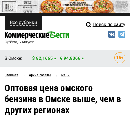
Все рубрики
Поиск по сайту
ПОЛИТИКА
Свежий выпуск
Медиа
ФИНАНСЫ
Суббота, 8 Августа
Кто есть кто
НЕДВИЖИМОСТЬ
В Омске:
$ 82,1665
€ 94,8366
Интервью
БИЗНЕС
Главная
→
Архив газеты
→
№ 37
Мнения
ОБЩЕСТВО
Оптовая цена омского
Рейтинги
ЗАКОН
бензина в Омске выше, чем в
Блоги
НОВОСТИ КОМПАНИЙ
других регионах
Архив
ПРОИСШЕСТВИЯ
СТИЛЬ ЖИЗНИ