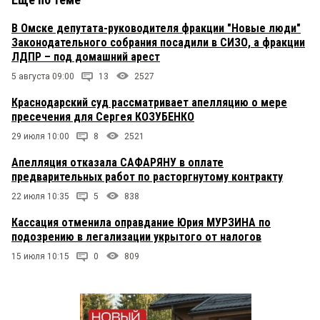
В Омске депутата-руководителя фракции "Новые люди"
Законодательного собрания посадили в СИЗО, а фракции
ЛДПР – под домашний арест
5 августа 09:00
13
2527
Краснодарский суд рассматривает апелляцию о мере
пресечения для Сергея КОЗУБЕНКО
29 июля 10:00
8
2521
Апелляция отказала САФАРЯНУ в оплате
предварительных работ по расторгнутому контракту
22 июля 10:35
5
838
Кассация отменила оправдание Юрия МУРЗИНА по
подозрению в легализации укрытого от налогов
15 июля 10:15
0
809