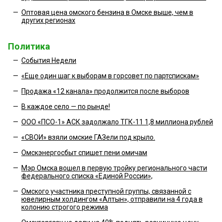
—
Оптовая цена омского бензина в Омске выше, чем в
других регионах
Политика
—
События Недели
—
«Еще один шаг к выборам в горсовет по партспискам»
—
Продажа «12 канала» продолжится после выборов
—
В каждое село — по рынде!
—
ООО «ПСО-1» АСК задолжало ТГК-11 1,8 миллиона рублей
—
«СВОИ» взяли омские ГАЗели под крыло.
—
Омскэнергосбыт спишет пени омичам
—
Мэр Омска вошел в первую тройку регионального части
федерального списка «Единой России»,
—
Омского участника преступной группы, связанной с
ювелирным холдингом «Алтын», отправили на 4 года в
колонию строгого режима