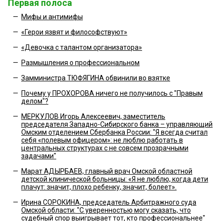
Первая полоса
—
Мифы и антимифы
—
«Герои язвят и философствуют»
—
«Девочка с талантом организатора»
—
Размышления о профессиональном
—
Замминистра ТЮФЯГИНА обвинили во взятке
—
Почему у ПРОХОРОВА ничего не получилось с "Правым
делом"?
—
МЕРКУЛОВ Игорь Алексеевич, заместитель
председателя Западно-Сибирского банка – управляющий
Омским отделением Сбербанка России: "Я всегда считал
себя «полевым офицером»: не люблю работать в
центральных структурах с не совсем прозрачными
задачами"
—
Марат АДЫРБАЕВ, главный врач Омской областной
детской клинической больницы: «Я не люблю, когда дети
плачут: значит, плохо ребенку, значит, болеет».
—
Ирина СОРОКИНА, председатель Арбитражного суда
Омской области: "С уверенностью могу сказать, что
судебный спор выигрывает тот, кто профессиональнее"