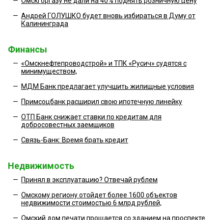
—
Омскгоргазу не дали на 40% поднять розничную цену
—
Андрей ГОЛУШКО будет вновь избираться в Думу от
Калининграда
Финансы
—
«Омскнефтепроводстрой» и ТПК «Русич» судятся с
минимуществом,
—
МДМ Банк предлагает улучшить жилищные условия
—
Примсоцбанк расширил свою ипотечную линейку
—
ОТП Банк снижает ставки по кредитам для
добросовестных заемщиков
—
Связь-Банк: Время брать кредит
Недвижимость
—
Принял в эксплуатацию? Отвечай рублем
—
Омскому региону отойдет более 1600 объектов
недвижимости стоимостью 6 млрд рублей,
—
Омский дом печати прощается со зданием на проспекте