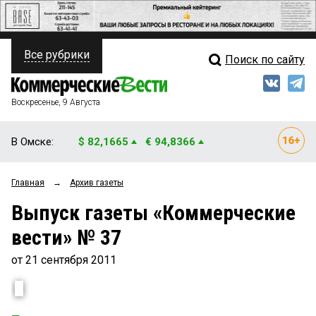
Все рубрики
Поиск по сайту
ПОЛИТИКА
Свежий выпуск
Медиа
ФИНАНСЫ
Воскресенье, 9 Августа
Кто есть кто
НЕДВИЖИМОСТЬ
В Омске:
$ 82,1665
€ 94,8366
Интервью
БИЗНЕС
Главная
→
Архив газеты
Мнения
ОБЩЕСТВО
Выпуск газеты «Коммерческие
Рейтинги
ЗАКОН
вести» № 37
Блоги
НОВОСТИ КОМПАНИЙ
от 21 сентября 2011
Архив
ПРОИСШЕСТВИЯ
СТИЛЬ ЖИЗНИ