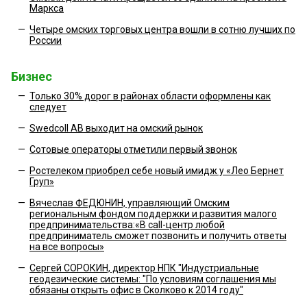
Маркса
—
Четыре омских торговых центра вошли в сотню лучших по
России
Бизнес
—
Только 30% дорог в районах области оформлены как
следует
—
Swedcoll AB выходит на омский рынок
—
Сотовые операторы отметили первый звонок
—
Ростелеком приобрел себе новый имидж у «Лео Бернет
Груп»
—
Вячеслав ФЕДЮНИН, управляющий Омским
региональным фондом поддержки и развития малого
предпринимательства:«В call-центр любой
предприниматель сможет позвонить и получить ответы
на все вопросы»
—
Сергей СОРОКИН, директор НПК "Индустриальные
геодезические системы: "По условиям соглашения мы
обязаны открыть офис в Сколково к 2014 году"