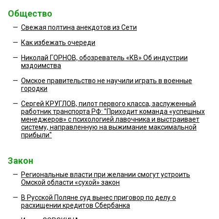
Общество
—
Свежая полтина анекдотов из Сети
—
Как избежать очереди
—
Николай ГОРНОВ, обозреватель «КВ» Об индустрии
мздоимства
—
Омское правительство не научили играть в военные
городки
—
Сергей КРУГЛОВ, пилот первого класса, заслуженный
работник транспорта РФ: "Приходит команда «успешных
менеджеров» с психологией лавочника и выстраивает
систему, направленную на выжимание максимальной
прибыли"
Закон
—
Региональные власти при желании смогут устроить
Омской области «сухой» закон
—
В Русской Поляне суд вынес приговор по делу о
расхищении кредитов Сбербанка