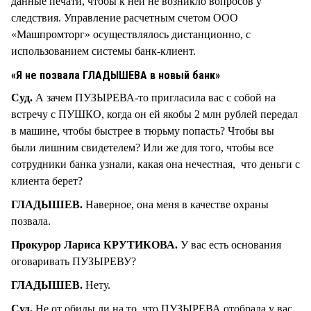
данные печати, чтобы к ней не возникло вопросов у
следствия. Управление расчетным счетом ООО
«Машпромторг» осуществлялось дистанционно, с
использованием системы банк-клиент.
«Я не позвала ГЛАДЫШЕВА в новый банк»
Суд.
А зачем ПУЗЫРЕВА-то пригласила вас с собой на
встречу с ПУШКО, когда он ей якобы 2 млн рублей передал
в машине, чтобы быстрее в тюрьму попасть? Чтобы вы
были лишним свидетелем? Или же для того, чтобы все
сотрудники банка узнали, какая она нечестная, что деньги с
клиента берет?
ГЛАДЫШЕВ.
Наверное, она меня в качестве охраны
позвала.
Прокурор Лариса КРУТИКОВА.
У вас есть основания
оговаривать ПУЗЫРЕВУ?
ГЛАДЫШЕВ.
Нету.
Суд.
Не от обиды ли на то, что ПУЗЫРЕВА отобрала у вас