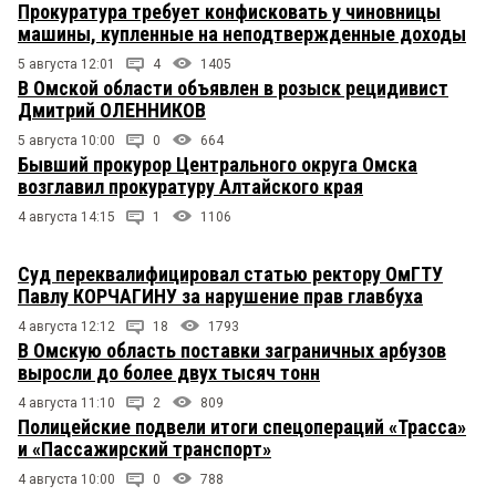
Прокуратура требует конфисковать у чиновницы
машины, купленные на неподтвержденные доходы
5 августа 12:01
4
1405
В Омской области объявлен в розыск рецидивист
Дмитрий ОЛЕННИКОВ
5 августа 10:00
0
664
Бывший прокурор Центрального округа Омска
возглавил прокуратуру Алтайского края
4 августа 14:15
1
1106
Суд переквалифицировал статью ректору ОмГТУ
Павлу КОРЧАГИНУ за нарушение прав главбуха
4 августа 12:12
18
1793
В Омскую область поставки заграничных арбузов
выросли до более двух тысяч тонн
4 августа 11:10
2
809
Полицейские подвели итоги спецопераций «Трасса»
и «Пассажирский транспорт»
4 августа 10:00
0
788