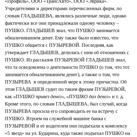
«Профиль», ООО «ТрансАвто», ООО «Эврика».
Учредителями и директорами перечисленных фирм, по
словам ГЛАДЫШЕВА, являлись различные люди, однако
фактически все они принадлежали одному человеку –
ПУШКО. ГЛАДЫШЕВ знал, что ПУШКО занимается
обналичиванием денег. Ему также было известно, что
ПУШКО общается с ПУЗЫРЕВОЙ. Последняя, как
утверждает ГЛАДЫШЕВ, делилась с ним об отношениях с
ПУШКО. Из рассказов ПУЗЫРЕВОЙ ГЛАДЫШЕВ знал,
что та осведомлена о деятельности ПУШКО (о том, что тот
занимается обналичиванием денег), а также о том, что
ПУЗЫРЕВА в определенной мере к этому причастна. Об
этом ГЛАДЫШЕВ судит по таким фразам ПУЗЫРЕВОЙ,
как
«ПУШКО привез денег»
,
«ПУШКО дал денег»
и т. д.
Кроме этого, по словам ГЛАДЫШЕВА, был случай, когда
ПУЗЫРЕВА просила его сопроводить ее на встречу с
ПУШКО. Втроем на служебной машине банка с
ПУЗЫРЕВОЙ и ее водителем они подъехали к комплексу
«5 звезд» на ул. Бударина, куда также подъехал ПУШКО на