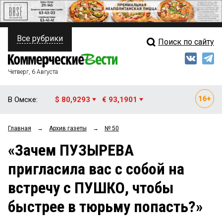
Все рубрики
Поиск по сайту
ПОЛИТИКА
Свежий выпуск
Медиа
ФИНАНСЫ
Четверг, 6 Августа
Кто есть кто
НЕДВИЖИМОСТЬ
В Омске:
$ 80,9293
€ 93,1901
Интервью
БИЗНЕС
Главная
→
Архив газеты
→
№ 50
Мнения
ОБЩЕСТВО
«Зачем ПУЗЫРЕВА
Рейтинги
ЗАКОН
пригласила вас с собой на
Блоги
НОВОСТИ КОМПАНИЙ
встречу с ПУШКО, чтобы
Архив
ПРОИСШЕСТВИЯ
быстрее в тюрьму попасть?»