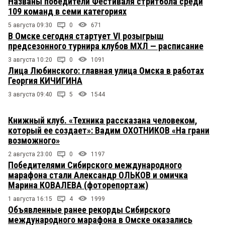
Названы победители Фестиваля стритбола среди
109 команд в семи категориях
5 августа 09:30
0
671
В Омске сегодня стартует VI розыгрыш
предсезонного турнира клубов МХЛ — расписание
3 августа 10:20
0
1091
Лица Любинского: главная улица Омска в работах
Георгия КИЧИГИНА
3 августа 09:40
5
1544
Книжный клуб. «Техника рассказана человеком,
который ее создает»: Вадим ОХОТНИКОВ «На грани
возможного»
2 августа 23:00
0
1197
Победителями Сибирского международного
марафона стали Александр ОЛЬКОВ и омичка
Марина КОВАЛЕВА (фоторепортаж)
1 августа 16:15
4
1999
Объявленные ранее рекорды Сибирского
международного марафона в Омске оказались