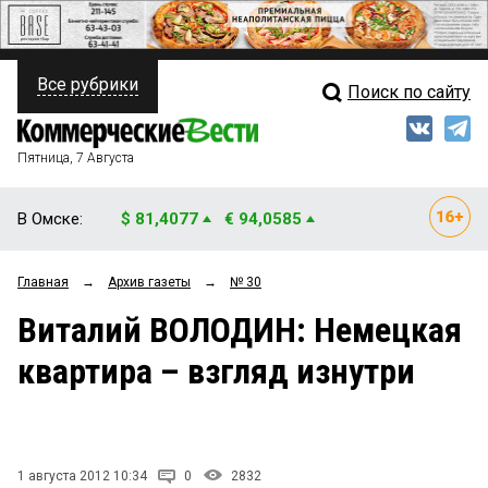
Все рубрики
Поиск по сайту
ПОЛИТИКА
Свежий выпуск
Медиа
ФИНАНСЫ
Пятница, 7 Августа
Кто есть кто
НЕДВИЖИМОСТЬ
В Омске:
$ 81,4077
€ 94,0585
Интервью
БИЗНЕС
Главная
→
Архив газеты
→
№ 30
Мнения
ОБЩЕСТВО
Виталий ВОЛОДИН: Немецкая
Рейтинги
ЗАКОН
квартира – взгляд изнутри
Блоги
НОВОСТИ КОМПАНИЙ
Архив
ПРОИСШЕСТВИЯ
1 августа 2012 10:34
0
2832
СТИЛЬ ЖИЗНИ