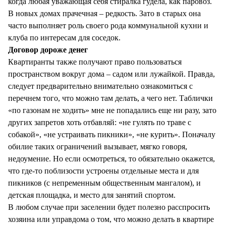
когда любая уважающая себя стиралка гудела, как паровоз.
В новых домах прачечная – редкость. Зато в старых она
часто выполняет роль своего рода коммунальной кухни и
клуба по интересам для соседок.
Договор дороже денег
Квартиранты также получают право пользоваться
пространством вокруг дома – садом или лужайкой. Правда,
следует предварительно внимательно ознакомиться с
перечнем того, что можно там делать, а чего нет. Таблички
«по газонам не ходить» мне не попадались еще ни разу, зато
других запретов хоть отбавляй: «не гулять по траве с
собакой», «не устраивать пикники», «не курить». Поначалу
обилие таких ограничений вызывает, мягко говоря,
недоумение. Но если осмотреться, то обязательно окажется,
что где-то поблизости устроены отдельные места и для
пикников (с непременным общественным мангалом), и
детская площадка, и место для занятий спортом.
В любом случае при заселении будет полезно расспросить
хозяина или управдома о том, что можно делать в квартире