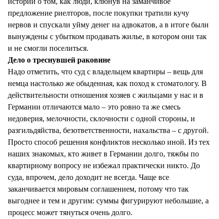
историй о том, как люди, клюнув на заманчивое
предложение риелторов, после покупки тратили кучу
нервов и спускали уйму денег на адвокатов, а в итоге были
вынуждены с убытком продавать жилье, в котором они так
и не смогли поселиться.
Дело о треснувшей раковине
Надо отметить, что суд с владельцем квартиры – вещь для
немца настолько же обыденная, как поход к стоматологу. В
действительности отношения хозяев с жильцами у нас и в
Германии отличаются мало – это ровно та же смесь
недоверия, мелочности, склочности с одной стороны, и
разгильдяйства, безответственности, нахальства – с другой.
Просто способ решения конфликтов несколько иной. Из тех
наших знакомых, кто живет в Германии долго, тяжбы по
квартирному вопросу не избежал практически никто. До
суда, впрочем, дело доходит не всегда. Чаще все
заканчивается мировым соглашением, потому что так
выгоднее и тем и другим: суммы фигурируют небольшие, а
процесс может тянуться очень долго.