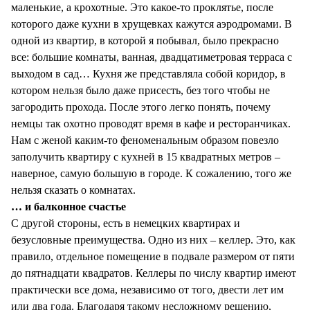
маленькие, а крохотные. Это какое-то проклятье, после
которого даже кухни в хрущевках кажутся аэродромами. В
одной из квартир, в которой я побывал, было прекрасно
все: большие комнаты, ванная, двадцатиметровая терраса с
выходом в сад… Кухня же представляла собой коридор, в
котором нельзя было даже присесть, без того чтобы не
загородить прохода. После этого легко понять, почему
немцы так охотно проводят время в кафе и ресторанчиках.
Нам с женой каким-то феноменальным образом повезло
заполучить квартиру с кухней в 15 квадратных метров –
наверное, самую большую в городе. К сожалению, того же
нельзя сказать о комнатах.
… и балконное счастье
С другой стороны, есть в немецких квартирах и
безусловные преимущества. Одно из них – келлер. Это, как
правило, отдельное помещение в подвале размером от пяти
до пятнадцати квадратов. Келлеры по числу квартир имеют
практически все дома, независимо от того, двести лет им
или два года. Благодаря такому несложному решению,