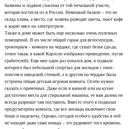
балконы и лоджии спасены от той печальной участи,
которая постигла их в России. Немецкий балкон – это не
склад хлама, а место, где хозяева разводят цветы, пьют кофе
и жарят мясо на электрогриле.
Также в доме может быть еще несколько очень полезных
помещений. В их числе общий гараж для велосипедов,
трокенраум – комната на чердаке, где сушат белье (да-да,
точно такая, в какой Карлсон изображал привидение, пугая
грабителей). Еще мне один раз попался дом, в подвале
которого был небольшой спортзал для жильцов с пинг-
понгом и шведской стенкой, а в другом на чердаке была
устроена общая детская игровая комната. Особо нужно
сказать о прачечных. Даже если в ванной или на кухне
достаточно места для стиральной машины, ее вам далеко не
всегда разрешат там поставить. Вместо этого в подвалах
предусмотрена комната, где все жильцы включают свои
боши и индезиты. Однако, сегодня особого удобства в ней
не находят даже сами немцы – это рудимент того времени,