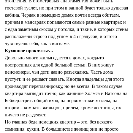
отопления. В стометровых апартаментах может быть
гостевой туалет, но при этом в ванной будет только душевая
кабина. Чердак в немецких домах почти всегда обитаем,
причем в мансардах попадаются самые разные квартиры: и
с едва заметным скосом у потолка, и такие, в которых стены
расположены строго под углом в 45 градусов, и оттого
чувствуешь себя, как в вигваме.
Кухонное проклятье…
Довольно много жилья сдается в домах, когда-то
построенных для одной большой семьи. В них живут
пенсионеры, чьи дети давно разъехались. Часть дома
пустует, и ее решают сдавать. Иногда владельцы для этого
производят перепланировку, но не всегда. В таком случае
квартира выглядит точно, как жилище Холмса и Ватсона на
Бейкер-стрит: общий вход, на первом этаже хозяева, на
втором – комнаты жильцов, причем, кроме лестницы, их
ничего не разделяет.
Но главная беда немецких квартир – это, без всякого
сомнения, кухни. В большинстве жилищ они не просто