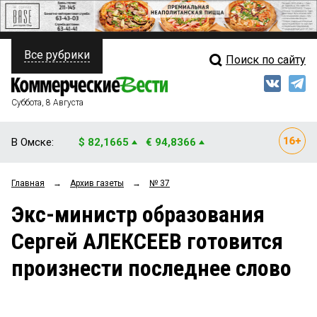
Все рубрики
Поиск по сайту
ПОЛИТИКА
Свежий выпуск
Медиа
ФИНАНСЫ
Суббота, 8 Августа
Кто есть кто
НЕДВИЖИМОСТЬ
В Омске:
$ 82,1665
€ 94,8366
Интервью
БИЗНЕС
Главная
→
Архив газеты
→
№ 37
Мнения
ОБЩЕСТВО
Экс-министр образования
Рейтинги
ЗАКОН
Сергей АЛЕКСЕЕВ готовится
Блоги
НОВОСТИ КОМПАНИЙ
произнести последнее слово
Архив
ПРОИСШЕСТВИЯ