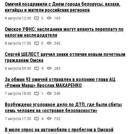
Омичей поздравили с Днем города белорусы, казахи,
китайцы и жители российских регионов
8 августа 12:30
0
165
Омское УФНС: наследники могут вернуть переплату по
налогам наследодателя
8 августа 11:00
0
242
Сергей ШЕЛЕСТ вручил знаки отличия новым почетным
гражданам Омска
8 августа 09:30
4
283
За обман 93 омичей отправлен в колонию глава АЦ
«Ромни Марш» Ярослав МАКАРЕНКО
7 августа 18:00
1
545
Возбуждено уголовное дело по ДТП, где были сбиты
семь человек на «островке безопасности»
7 августа 17:30
4
732
В июле спрос на автомобили с пробегом в Омской