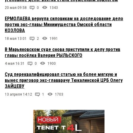
20 мая 09:58
0
1343
ЕРМОЛАЕВА вернула силовикам на доследование дело
против экс-главы Минимущества Омской области
КОЗЛОВА
18 мая 13:01
2
1991
В Марьяновском суде снова приступили к делу против
главы посёлка Валерия РЫЛЬСКОГО
4 мая 16:31
0
1900
Суд переквалифицировал статью на более мягкую и
вынес приговор экс-главврачу Тюкалинской ЦРБ Олегу
ЗАЙЦЕВУ
13 апреля 14:12
1
1703