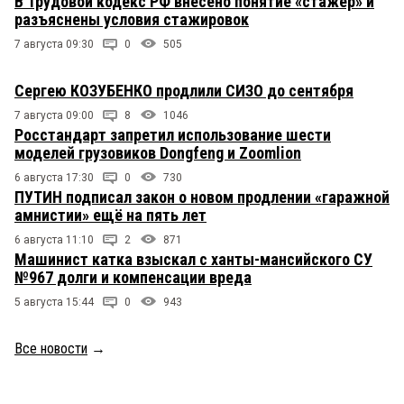
В Трудовой кодекс РФ внесено понятие «стажёр» и
разъяснены условия стажировок
7 августа 09:30
0
505
Сергею КОЗУБЕНКО продлили СИЗО до сентября
7 августа 09:00
8
1046
Росстандарт запретил использование шести
моделей грузовиков Dongfeng и Zoomlion
6 августа 17:30
0
730
ПУТИН подписал закон о новом продлении «гаражной
амнистии» ещё на пять лет
6 августа 11:10
2
871
Машинист катка взыскал с ханты-мансийского СУ
№967 долги и компенсации вреда
5 августа 15:44
0
943
Все новости
→