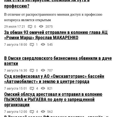
профессию?
В отличие от распространенного мнения доступ в профессию
нотариуса является открытым
29 июля 17:21
0
2075
За обман 93 омичей отправлен в колонию глава АЦ
«Ромни Марш» Ярослав МАКАРЕНКО
7 августа 18:00
1
545
В Омске свердловского бизнесмена обвинили в даче
взятки
7 августа 16:30
0
707
Суд конфисковал у АО «Омскавтотранс» бассейн
«Автомобилист» и землю в центре города
7 августа 15:01
4
821
Омский облсуд арестовал и отправил в колонию
ПЫЖОВА и РЫГАЕВА по делу о запрещенной
организации
7 августа 12:00
4
562