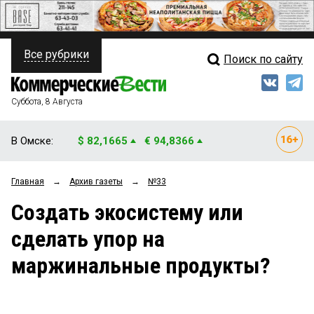
Все рубрики
Поиск по сайту
ПОЛИТИКА
Свежий выпуск
Медиа
ФИНАНСЫ
Суббота, 8 Августа
Кто есть кто
НЕДВИЖИМОСТЬ
В Омске:
$ 82,1665
€ 94,8366
Интервью
БИЗНЕС
Главная
→
Архив газеты
→
№33
Мнения
ОБЩЕСТВО
Создать экосистему или
Рейтинги
ЗАКОН
сделать упор на
Блоги
НОВОСТИ КОМПАНИЙ
маржинальные продукты?
Архив
ПРОИСШЕСТВИЯ