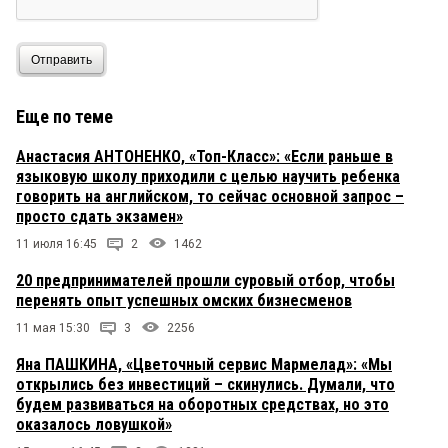
Отправить
Еще по теме
Анастасия АНТОНЕНКО, «Топ-Класс»: «Если раньше в
языковую школу приходили с целью научить ребенка
говорить на английском, то сейчас основной запрос –
просто сдать экзамен»
11 июля 16:45
2
1462
20 предпринимателей прошли суровый отбор, чтобы
перенять опыт успешных омских бизнесменов
11 мая 15:30
3
2256
Яна ПАШКИНА, «Цветочный сервис Мармелад»: «Мы
открылись без инвестиций – скинулись. Думали, что
будем развиваться на оборотных средствах, но это
оказалось ловушкой»