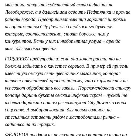
миллиона, открыть собственный склад и филиал на
Левобережье, а в дальнейшем освоить Нефтяники и прочие
районы города. Предпринимательница гордится широким
ассортиментом City flowers и стойкостью букетов,
которые, соответственно, стоят дороже, чем у
конкурентов. Есть у них и любопытная услуга – аренда
вазы для высоких цветов.
ГОРДЕЕВУ предупредили: если она хочет расти, то не
должна забывать о качестве сервиса. В пример ей привели
известную омскую сеть цветочных магазинов, которая
теряет покупателей просто потому, что их флористы не
успевают обработать все заказы. Порекомендовали спикеру
почаще дарить букеты омским инфлюенсерам – пускай те
из благодарности потом рекламируют City flowers в своих
соцсетях. А выбирая локации для новых салонов, не
стесняться вставать рядом с мастодонтами рынка –
садиться на их трафик.
ФЕДОРОВ предложил не скупиться на витрину салона на