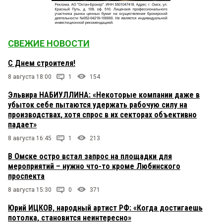
СВЕЖИЕ НОВОСТИ
С Днем строителя!
8 августа 18:00
1
154
Эльвира НАБИУЛЛИНА: «Некоторые компании даже в
убыток себе пытаются удержать рабочую силу на
производствах, хотя спрос в их секторах объективно
падает»
8 августа 16:45
1
213
В Омске остро встал запрос на площадки для
мероприятий – нужно что-то кроме Любинского
проспекта
8 августа 15:30
0
371
Юрий ИЦКОВ, народный артист РФ: «Когда достигаешь
потолка, становится неинтересно»