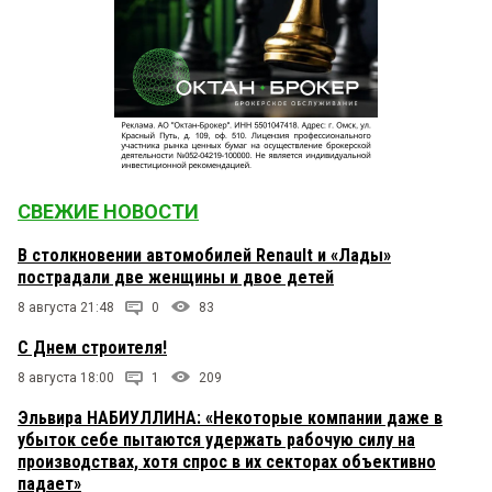
СВЕЖИЕ НОВОСТИ
В столкновении автомобилей Renault и «Лады»
пострадали две женщины и двое детей
8 августа 21:48
0
83
С Днем строителя!
8 августа 18:00
1
209
Эльвира НАБИУЛЛИНА: «Некоторые компании даже в
убыток себе пытаются удержать рабочую силу на
производствах, хотя спрос в их секторах объективно
падает»