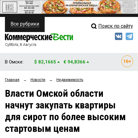
Все рубрики
Поиск по сайту
ПОЛИТИКА
Свежий выпуск
Медиа
ФИНАНСЫ
Суббота, 8 Августа
Кто есть кто
НЕДВИЖИМОСТЬ
В Омске:
$ 82,1665
€ 94,8366
Интервью
БИЗНЕС
Главная
→
Новости
→
Недвижимость
Мнения
ОБЩЕСТВО
Власти Омской области
Рейтинги
ЗАКОН
начнут закупать квартиры
Блоги
НОВОСТИ КОМПАНИЙ
для сирот по более высоким
Архив
ПРОИСШЕСТВИЯ
стартовым ценам