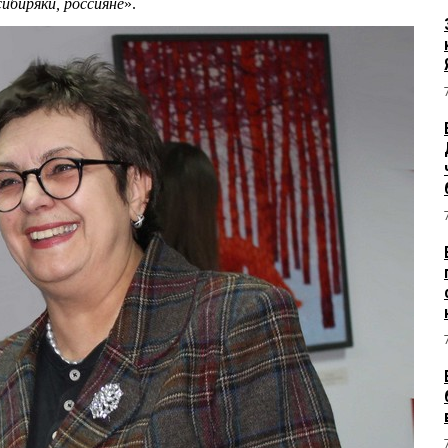
сибиряки, россияне
».