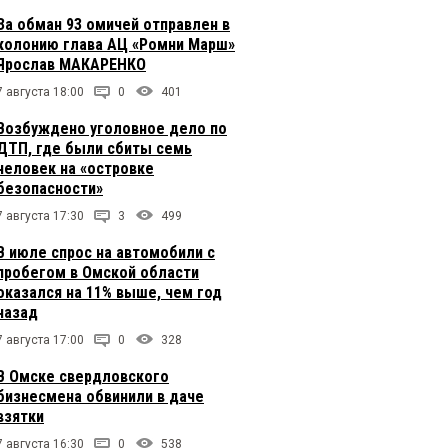
За обман 93 омичей отправлен в
колонию глава АЦ «Ромни Марш»
Ярослав МАКАРЕНКО
7 августа 18:00
0
401
Возбуждено уголовное дело по
ДТП, где были сбиты семь
человек на «островке
безопасности»
7 августа 17:30
3
499
В июле спрос на автомобили с
пробегом в Омской области
оказался на 11% выше, чем год
назад
7 августа 17:00
0
328
В Омске свердловского
бизнесмена обвинили в даче
взятки
7 августа 16:30
0
538