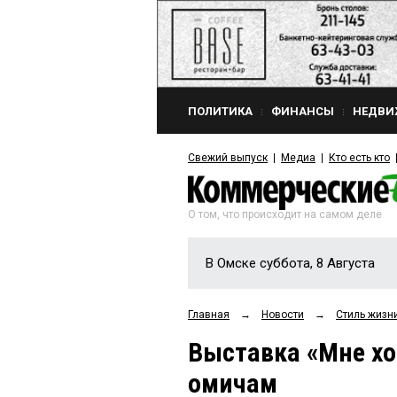
ПОЛИТИКА
ФИНАНСЫ
НЕДВИ
Свежий выпуск
Медиа
Кто есть кто
О том, что происходит на самом деле
В Омске суббота, 8 Августа
Главная
→
Новости
→
Стиль жизн
Выставка «Мне хо
омичам