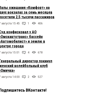
Залы ожидания «Комфорт» на
двух вокзалах за семь месяцев
посетили 2,5 тысячи пассажиров
7 августа 15:45
1
406
Суд конфисковал у АО
«Омскавтотранс» бассейн
«Автомобилист» и землю в
центре города
7 августа 15:01
4
678
Генеральный директор покинул
женский волейбольный клуб
«Омичка»
7 августа 14:00
2
527
Подпишитесь ВКонтакте!