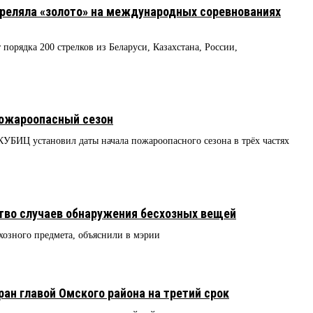
еляла «золото» на международных соревнованиях
 порядка 200 стрелков из Беларуси, Казахстана, России,
пожароопасный сезон
УБИЦ установил даты начала пожароопасного сезона в трёх частях
тво случаев обнаружения бесхозных вещей
хозного предмета, объяснили в мэрии
н главой Омского района на третий срок