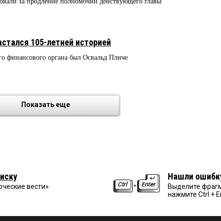
совали за продление полномочий действующего главы
стался 105-летней историей
го финансового органа был Освальд Пличе
Показать еще
иску
Нашли ошибк
рческие вести»
Выделите фрагм
нажмите Ctrl + E