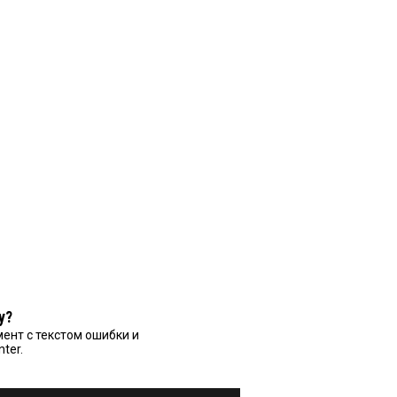
у?
ент с текстом ошибки и
nter.