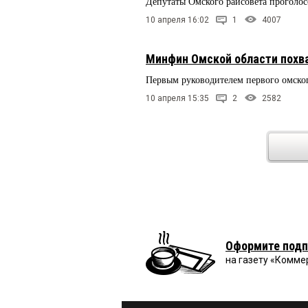
Депутаты Омского райсовета проголо
10 апреля 16:02
1
4007
Минфин Омской области похва
Первым руководителем первого омско
10 апреля 15:35
2
2582
Оформите подп
на газету «Комме