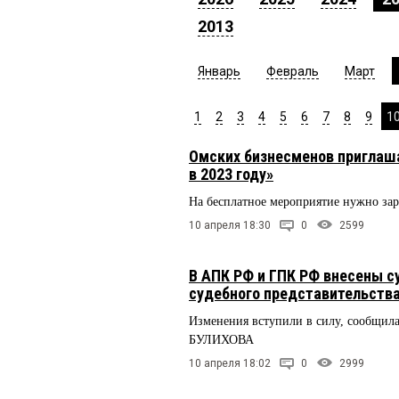
2013
Январь
Февраль
Март
1
2
3
4
5
6
7
8
9
1
Омских бизнесменов приглаш
в 2023 году»
На бесплатное мероприятие нужно зар
10 апреля 18:30
0
2599
В АПК РФ и ГПК РФ внесены 
судебного представительств
Изменения вступили в силу, сообщил
БУЛИХОВА
10 апреля 18:02
0
2999