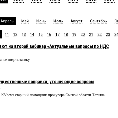
Апрель
Май
Июнь
Июль
Август
Сентябрь
О
0
11
12
13
14
15
16
17
18
19
20
21
22
23
2
ают на второй вебинар «Актуальные вопросы по НДС
анее подать заявку
существенные поправки, уточняющие вопросы
а
а KVnews старший помощник прокурора Омской области Татьяна