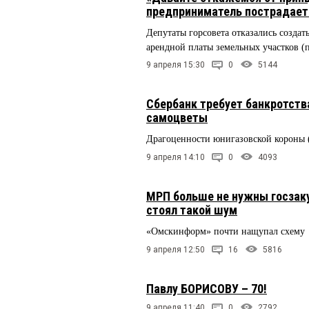
предприниматель пострадает 
Депутаты горсовета отказались созда
арендной платы земельных участков (
9 апреля 15:30
0
5144
Сбербанк требует банкротств
самоцветы
Драгоценности юнигазовской короны 
9 апреля 14:10
0
4093
МРП больше не нужны госзаку
стоял такой шум
«Омскинформ» почти нащупал схему
9 апреля 12:50
16
5816
Павлу БОРИСОВУ – 70!
9 апреля 11:40
0
2792