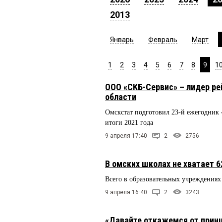
2013
Январь
Февраль
Март
1
2
3
4
5
6
7
8
9
1
ООО «СКБ-Сервис» – лидер р
области
Омскстат подготовил 23-й ежегодник 
итоги 2021 года
9 апреля 17:40
2
2756
В омских школах не хватает 6
Всего в образовательных учреждениях
9 апреля 16:40
2
3243
«Давайте откажемся от принци