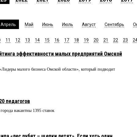
Апрель
Май
Июнь
Июль
Август
Сентябрь
О
0
11
12
13
14
15
16
17
18
19
20
21
22
23
2
ейтинга эффективности малых предприятий Омской
«Лидеры малого бизнеса Омской области», который подводит
20 педагогов
 города вакантны 1395 ставок
па «лес рубят – щепки летят». Если хоть один