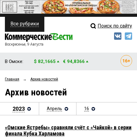
Все рубрики
Поиск по сайту
ПОЛИТИКА
Свежий выпуск
Медиа
ФИНАНСЫ
Воскресенье, 9 Августа
Кто есть кто
НЕДВИЖИМОСТЬ
В Омске:
$ 82,1665
€ 94,8366
Интервью
БИЗНЕС
Главная
→
Архив новостей
Мнения
ОБЩЕСТВО
Архив новостей
Рейтинги
ЗАКОН
Блоги
2023
Апрель
16
НОВОСТИ КОМПАНИЙ
Архив
ПРОИСШЕСТВИЯ
«Омские Ястребы» сравняли счёт с «Чайкой» в серии
финала Кубка Харламова
СТИЛЬ ЖИЗНИ