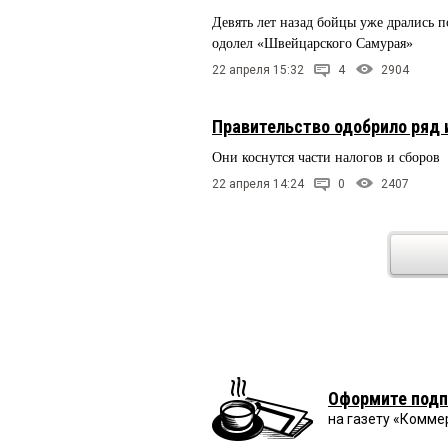
Девять лет назад бойцы уже дрались п
одолел «Швейцарского Самурая»
22 апреля 15:32
4
2904
Правительство одобрило ряд 
Они коснутся части налогов и сборов
22 апреля 14:24
0
2407
Оформите подп
на газету «Комме