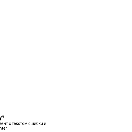
у?
ент с текстом ошибки и
nter.