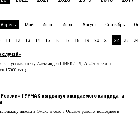
Апрель
Май
Июнь
Июль
Август
Сентябрь
О
0
11
12
13
14
15
16
17
18
19
20
21
22
23
2
о случай»
кус выпустило книгу Александра ШИРВИНДТА «Отрывки из
аж 15000 экз.)
й России» ТУРЧАК выдвинул ожидаемого кандидата
и
ощадку школы в Омске и село в Омском районе, вошедшее в