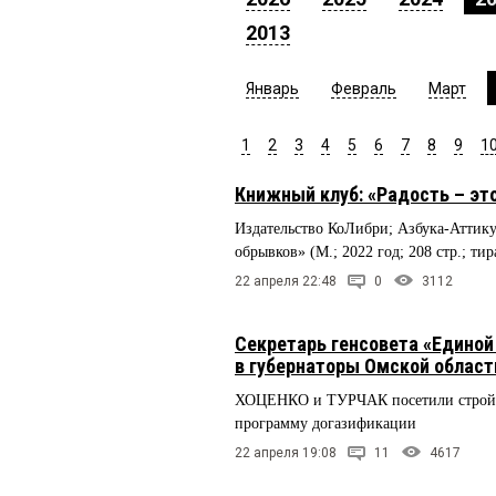
2013
Январь
Февраль
Март
1
2
3
4
5
6
7
8
9
1
Книжный клуб: «Радость – эт
Издательство КоЛибри; Азбука-Атти
обрывков» (М.; 2022 год; 208 стр.; тир
22 апреля 22:48
0
3112
Секретарь генсовета «Едино
в губернаторы Омской област
ХОЦЕНКО и ТУРЧАК посетили стройпл
программу догазификации
22 апреля 19:08
11
4617