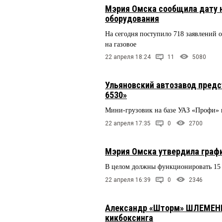
Мэрия Омска сообщила дату н
оборудования
На сегодня поступило 718 заявлений 
на газовое
22 апреля 18:24
11
5080
Ульяновский автозавод предс
6530»
Мини-грузовик на базе УАЗ «Профи» 
22 апреля 17:35
0
2700
Мэрия Омска утвердила граф
В целом должны функционировать 15
22 апреля 16:39
0
2346
Александр «Шторм» ШЛЕМЕНК
кикбоксинга