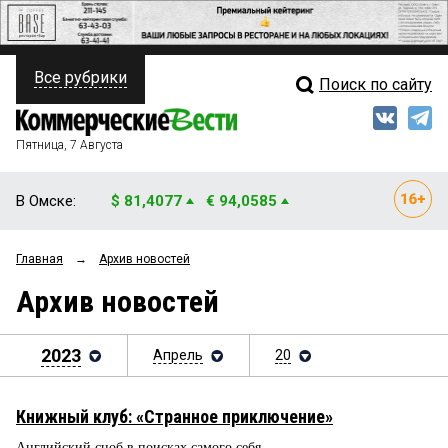
Все рубрики
Поиск по сайту
ПОЛИТИКА
Свежий выпуск
Медиа
ФИНАНСЫ
Пятница, 7 Августа
Кто есть кто
НЕДВИЖИМОСТЬ
В Омске:
$ 81,4077
€ 94,0585
Интервью
БИЗНЕС
Главная
→
Архив новостей
Мнения
ОБЩЕСТВО
Архив новостей
Рейтинги
ЗАКОН
Блоги
2023
Апрель
20
НОВОСТИ КОМПАНИЙ
Архив
ПРОИСШЕСТВИЯ
Книжный клуб: «Странное приключение»
СТИЛЬ ЖИЗНИ
Английский сноб в поисках самого себя