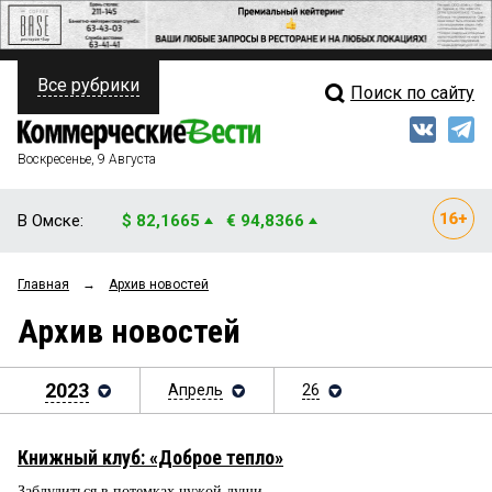
Все рубрики
Поиск по сайту
ПОЛИТИКА
Свежий выпуск
Медиа
ФИНАНСЫ
Воскресенье, 9 Августа
Кто есть кто
НЕДВИЖИМОСТЬ
В Омске:
$ 82,1665
€ 94,8366
Интервью
БИЗНЕС
Главная
→
Архив новостей
Мнения
ОБЩЕСТВО
Архив новостей
Рейтинги
ЗАКОН
Блоги
2023
Апрель
26
НОВОСТИ КОМПАНИЙ
Архив
ПРОИСШЕСТВИЯ
Книжный клуб: «Доброе тепло»
СТИЛЬ ЖИЗНИ
Заблудиться в потемках чужой души