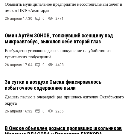
Объявить муниципальное предприятие несостоятельным хочет и
омская ПКФ «Авангард»
26 апреля 17:30
0
2771
Омич Артём ЗОНОВ, толкнувший женщину под
микроавтобус, выколол себе второй глаз
Возбуждено уголовное дело за покушение на убийство из
хулиганских побуждений
26 апреля 17:04
0
4403
За сутки в воздухе Омска фиксировалось
избыточное содержание пыли
Дышать пылью в очередной раз пришлось жителям Октябрьского
округа
26 апреля 16:32
0
2266
В Омске объявлен розыск пропавших школьников