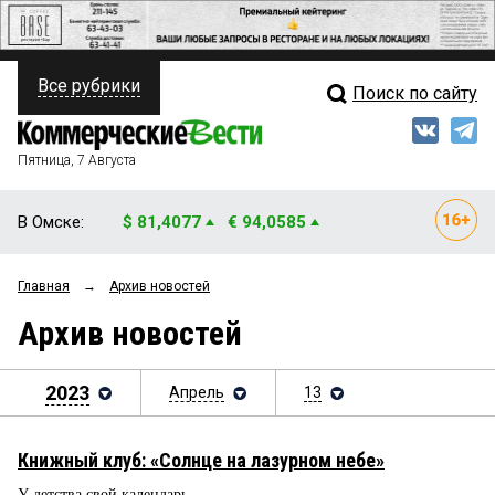
Все рубрики
Поиск по сайту
ПОЛИТИКА
Свежий выпуск
Медиа
ФИНАНСЫ
Пятница, 7 Августа
Кто есть кто
НЕДВИЖИМОСТЬ
В Омске:
$ 81,4077
€ 94,0585
Интервью
БИЗНЕС
Главная
→
Архив новостей
Мнения
ОБЩЕСТВО
Архив новостей
Рейтинги
ЗАКОН
Блоги
2023
Апрель
13
НОВОСТИ КОМПАНИЙ
Архив
ПРОИСШЕСТВИЯ
Книжный клуб: «Солнце на лазурном небе»
СТИЛЬ ЖИЗНИ
У детства свой календарь