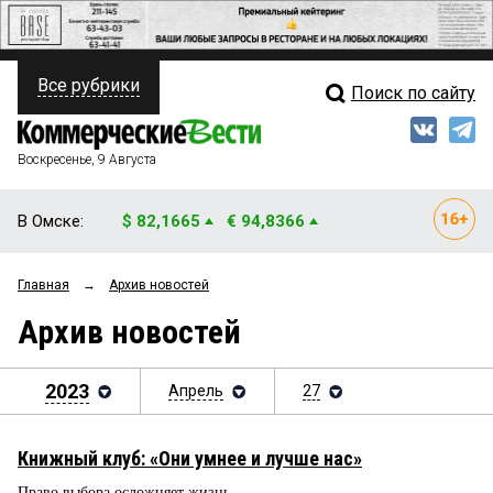
Все рубрики
Поиск по сайту
ПОЛИТИКА
Свежий выпуск
Медиа
ФИНАНСЫ
Воскресенье, 9 Августа
Кто есть кто
НЕДВИЖИМОСТЬ
В Омске:
$ 82,1665
€ 94,8366
Интервью
БИЗНЕС
Главная
→
Архив новостей
Мнения
ОБЩЕСТВО
Архив новостей
Рейтинги
ЗАКОН
Блоги
2023
Апрель
27
НОВОСТИ КОМПАНИЙ
Архив
ПРОИСШЕСТВИЯ
Книжный клуб: «Они умнее и лучше нас»
СТИЛЬ ЖИЗНИ
Право выбора осложняет жизнь