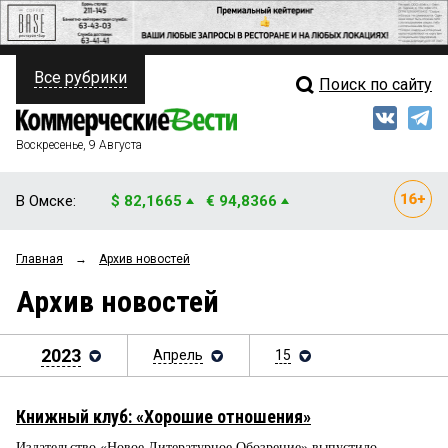
Все рубрики
Поиск по сайту
ПОЛИТИКА
Свежий выпуск
Медиа
ФИНАНСЫ
Воскресенье, 9 Августа
Кто есть кто
НЕДВИЖИМОСТЬ
В Омске:
$ 82,1665
€ 94,8366
Интервью
БИЗНЕС
Главная
→
Архив новостей
Мнения
ОБЩЕСТВО
Архив новостей
Рейтинги
ЗАКОН
Блоги
2023
Апрель
15
НОВОСТИ КОМПАНИЙ
Архив
ПРОИСШЕСТВИЯ
Книжный клуб: «Хорошие отношения»
СТИЛЬ ЖИЗНИ
Издательство «Новое Литературное Обозрение» выпустило