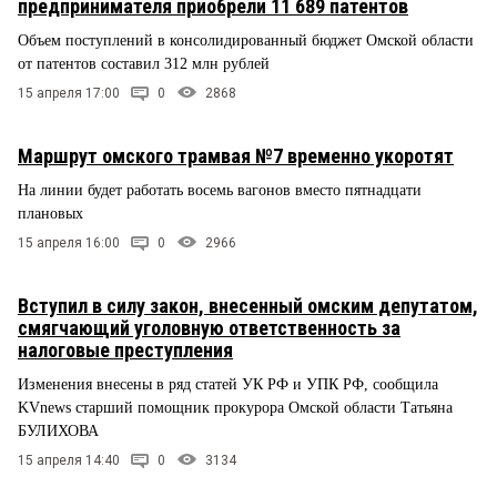
предпринимателя приобрели 11 689 патентов
Объем поступлений в консолидированный бюджет Омской области
от патентов составил 312 млн рублей
15 апреля 17:00
0
2868
Маршрут омского трамвая №7 временно укоротят
На линии будет работать восемь вагонов вместо пятнадцати
плановых
15 апреля 16:00
0
2966
Вступил в силу закон, внесенный омским депутатом,
смягчающий уголовную ответственность за
налоговые преступления
Изменения внесены в ряд статей УК РФ и УПК РФ, сообщила
KVnews старший помощник прокурора Омской области Татьяна
БУЛИХОВА
15 апреля 14:40
0
3134