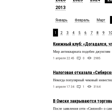
2013
Январь
Февраль
Март
1
2
3
4
5
6
7
8
9
1
Книжный клуб: «Догадался, ч
Мир антиквариата подобен джунглям
1 апреля 22:45
0
2985
Налоговая отказала «Сибирск
Некогда популярный чековый инвести
1 апреля 17:34
1
3164
В Омске закрываются торговы
После заявления сети «Связной» о сам