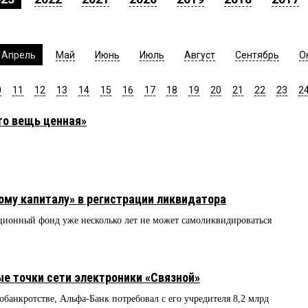
Апрель
Май
Июнь
Июль
Август
Сентябрь
О
0
11
12
13
14
15
16
17
18
19
20
21
22
23
2
то вещь ценная»
ому капиталу» в регистрации ликвидатора
ционный фонд уже несколько лет не может самоликвидироваться
е точки сети электроники «Связной»
обанкротстве, Альфа-Банк потребовал с его учредителя 8,2 млрд