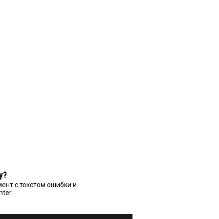
у?
ент с текстом ошибки и
nter.