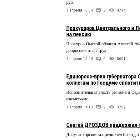
руб.
1 апреля 16:34
0
4794
Прокуроров Центрального и Л
на пенсию
Прокурор Омской области Алексей А
добросовестный труд
1 апреля 15:24
0
5601
Единоросс-врио губернатора 
коллегам по Госдуме сплотит
Исполнительная власть региона и феде
ежемесячно
1 апреля 14:10
9
3702
Сергей ДРОЗДОВ предложил «
Депутат горсовета предпочел бы отдат