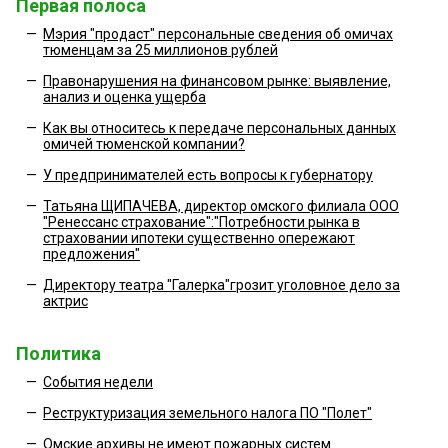
Первая полоса
—
Мэрия "продаст" персональные сведения об омичах
тюменцам за 25 миллионов рублей
—
Правонарушения на финансовом рынке: выявление,
анализ и оценка ущерба
—
Как вы относитесь к передаче персональных данных
омичей тюменской компании?
—
У предпринимателей есть вопросы к губернатору
—
Татьяна ЩИПАЧЕВА, директор омского филиала ООО
"Ренессанс страхование":"Потребности рынка в
страховании ипотеки существенно опережают
предложения"
—
Директору театра "Галерка"грозит уголовное дело за
актрис
Политика
—
События недели
—
Реструктуризация земельного налога ПО "Полет"
—
Омские архивы не имеют пожарных систем