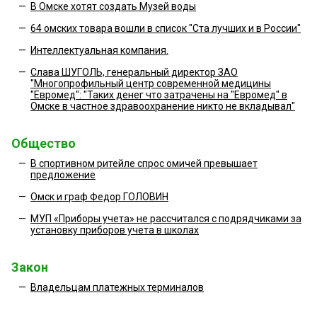
—
В Омске хотят создать Музей воды
—
64 омских товара вошли в список "Ста лучших и в России"
—
Интеллектуальная компания.
—
Слава ШУГОЛЬ, генеральный директор ЗАО
"Многопрофильный центр современной медицины
"Евромед": "Таких денег что затрачены на "Евромед" в
Омске в частное здравоохранение никто не вкладывал"
Общество
—
В спортивном ритейле спрос омичей превышает
предложение
—
Омск и граф Федор ГОЛОВИН
—
МУП «Приборы учета» не рассчитался с подрядчиками за
установку приборов учета в школах
Закон
—
Владельцам платежных терминалов