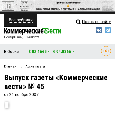
Все рубрики
Поиск по сайту
ПОЛИТИКА
Свежий выпуск
Медиа
ФИНАНСЫ
Понедельник, 10 Августа
Кто есть кто
НЕДВИЖИМОСТЬ
В Омске:
$ 82,1665
€ 94,8366
Интервью
БИЗНЕС
Главная
→
Архив газеты
Мнения
ОБЩЕСТВО
Выпуск газеты «Коммерческие
Рейтинги
ЗАКОН
вести» № 45
Блоги
НОВОСТИ КОМПАНИЙ
от 21 ноября 2007
Архив
ПРОИСШЕСТВИЯ
СТИЛЬ ЖИЗНИ