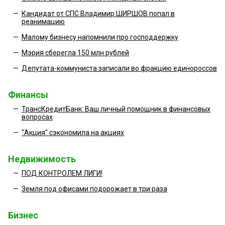
—
Кандидат от СПС Владимир ШИРШОВ попал в
реанимацию
—
Малому бизнесу напомнили про господдержку
—
Мэрия сберегла 150 млн рублей
—
Депутата-коммуниста записали во фракцию единороссов
Финансы
—
ТрансКредитБанк: Ваш личный помощник в финансовых
вопросах
—
"Акция" сэкономила на акциях
Недвижимость
—
ПОД КОНТРОЛЕМ ЛИГИ!
—
Земля под офисами подорожает в три раза
Бизнес