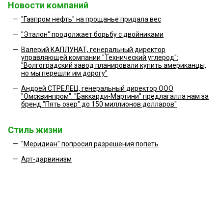
Новости компаний
—
"Газпром нефть" на прощанье придала вес
—
"Эталон" продолжает борьбу с двойниками
—
Валерий КАПЛУНАТ, генеральный директор
управляющей компании "Технический углерод":
"Волгоградский завод планировали купить американцы,
но мы перешли им дорогу"
—
Андрей СТРЕЛЕЦ, генеральный директор ООО
"Омсквинпром": "Баккарди-Мартини" предлагалла нам за
бренд "Пять озер" до 150 миллионов долларов"
Стиль жизни
—
"Меридиан" попросил разрешения попеть
—
Арт-дарвинизм