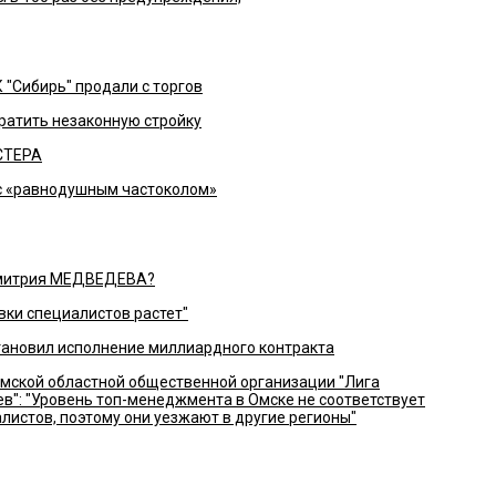
"Сибирь" продали с торгов
ратить незаконную стройку
СТЕРА
 с «равнодушным частоколом»
 Дмитрия МЕДВЕДЕВА?
овки специалистов растет"
ановил исполнение миллиардного контракта
мской областной общественной организации "Лига
": "Уровень топ-менеджмента в Омске не соответствует
истов, поэтому они уезжают в другие регионы"