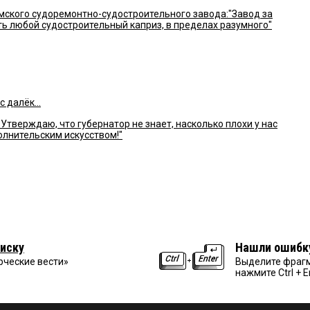
ского судоремонтно-судостроительного завода:"Завод за
ть любой судостроительный каприз, в пределах разумного"
 далёк...
тверждаю, что губернатор не знает, насколько плохи у нас
лнительским искусством!"
иску
Нашли ошибк
рческие вести»
Выделите фрагм
нажмите Ctrl + E