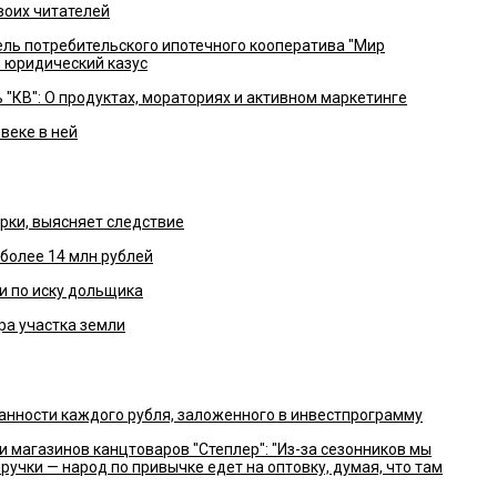
воих читателей
ль потребительского ипотечного кооператива "Мир
 юридический казус
"КВ": О продуктах, мораториях и активном маркетинге
овеке в ней
ерки, выясняет следствие
 более 14 млн рублей
 по иску дольщика
ра участка земли
анности каждого рубля, заложенного в инвестпрограмму
 магазинов канцтоваров "Степлер": "Из-за сезонников мы
учки — народ по привычке едет на оптовку, думая, что там