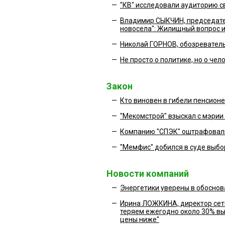
—
"КВ" исследовали аудиторию с
—
Владимир СЫКЧИН, председате
новосела": Жилищный вопрос и
—
Николай ГОРНОВ, обозреватель 
—
Не просто о политике, но о чел
Закон
—
Кто виновен в гибели пенсион
—
"Мекомстрой" взыскал с мэрии
—
Компанию "СПЭК" оштрафовали
—
"Мемфис" добился в суде выбо
Новости компаний
—
Энергетики уверены в обоснов
—
Ирина ЛОЖКИНА, директор сети
теряем ежегодно около 30% выр
цены ниже"