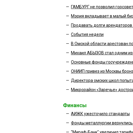
—
ГАМБУРГ не позволил горсовет
—
Мэрия вкладывает в малый биз
—
Продавать долги арендаторов 
—
События недели
—
В Омской области арестован п
—
Михаил АБЫЗОВ стал одним из
—
Основные фонды госучреждени
—
ОНИИП привез из Москвы бронз
—
Директора омских школ попыта
—
Микрорайон «Заречье» достро
Финансы
—
АИЖК ужесточило стандарты
—
Фонды металлургии вернулись 
—
"Мираф-Банк" увеличил тарифы