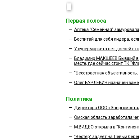
Первая полоса
—
Аптека "Семейная" замуровала
—
Воспитай для себя лидера, ес
—
У супермаркета нет дверей с 
—
Владимир МАКШЕЕВ Бывший вла
месте, где сейчас стоит ТК "Ф
—
"Бесстрастная объективность,
—
Олег БУРЛЕВИЧ назначен зам
Политика
—
Директора ООО «Энергомонта
—
Омская область заработала че
—
М.ВИДЕО открыла в "Континент
—
"Вестер" задует на Левый бере