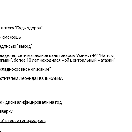
 аптеку "Будь здоров"
ли сможешь
надписью "выход"
делец сети магазинов канцтоваров "Азимут-М" "На том
лагман", более 10 лет находился мой центральный магазин"
 хладнокровное описание"
естителем Леонида ПОЛЕЖАЕВА
ж» дисквалифицировали на год
тверку
е" второй гипермаркет,
г