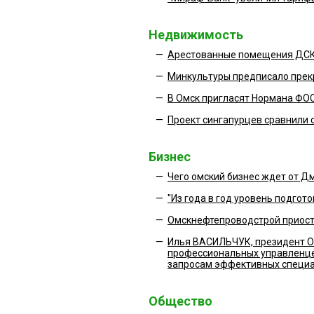
Недвижимость
—
Арестованные помещения ДСК 
—
Минкультуры предписало прек
—
В Омск пригласят Нормана ФО
—
Проект сингапурцев сравнили
Бизнес
—
Чего омский бизнес ждет от
—
"Из года в год уровень подгот
—
Омскнефтепроводстрой приост
—
Илья ВАСИЛЬЧУК, президент О
профессиональных управленцев
запросам эффективных специал
Общество