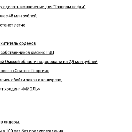
у сделать исключение для "Газпром нефти"
нес 48 млн рублей,
станет легче
охититель орденов
 собственников омских ТЭЦ
й Омской области подорожали на 2,9 млн рублей
ового «Святого Георгия»
лись обойти закон о конкурсах,
ит холдинг «МИЭЛЬ»
в лидеры,
 в 100 раз без предупреждения,