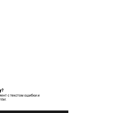
у?
ент с текстом ошибки и
nter.