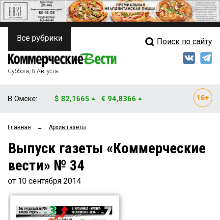
Все рубрики
Поиск по сайту
ПОЛИТИКА
Свежий выпуск
Медиа
ФИНАНСЫ
Суббота, 8 Августа
Кто есть кто
НЕДВИЖИМОСТЬ
В Омске:
$ 82,1665
€ 94,8366
Интервью
БИЗНЕС
Главная
→
Архив газеты
Мнения
ОБЩЕСТВО
Выпуск газеты «Коммерческие
Рейтинги
ЗАКОН
вести» № 34
Блоги
НОВОСТИ КОМПАНИЙ
от 10 сентября 2014
Архив
ПРОИСШЕСТВИЯ
СТИЛЬ ЖИЗНИ