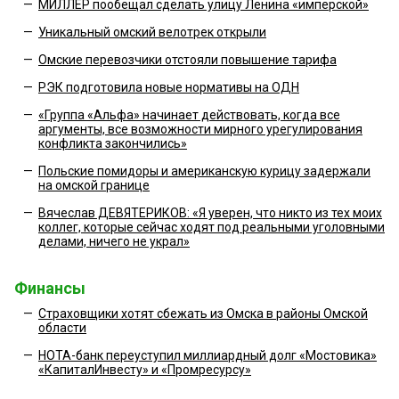
—
МИЛЛЕР пообещал сделать улицу Ленина «имперской»
—
Уникальный омский велотрек открыли
—
Омские перевозчики отстояли повышение тарифа
—
РЭК подготовила новые нормативы на ОДН
—
«Группа «Альфа» начинает действовать, когда все
аргументы, все возможности мирного урегулирования
конфликта закончились»
—
Польские помидоры и американскую курицу задержали
на омской границе
—
Вячеслав ДЕВЯТЕРИКОВ: «Я уверен, что никто из тех моих
коллег, которые сейчас ходят под реальными уголовными
делами, ничего не украл»
Финансы
—
Страховщики хотят сбежать из Омска в районы Омской
области
—
НОТА-банк переуступил миллиардный долг «Мостовика»
«КапиталИнвесту» и «Промресурсу»