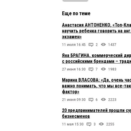
Еще по теме
Анастасия АНТОНЕНКО, «Топ-Кла
научить ребенка говорить на ан
экзамен»
11 июля 16:45
2
1437
Яна БРАГИНА, коммерческий дир
с российскими брендами – трад
27 июня 16:30
7
1983
Марина ВЛАСОВА: «Да, очень ча
важно понимать, что мы все-так
фактор»
21 июня 09:30
6
2223
20 предпринимателей прошли су
бизнесменов
11 мая 15:30
3
2255