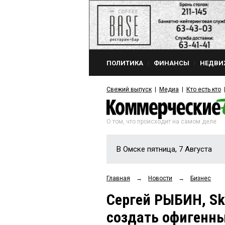
ПОЛИТИКА
ФИНАНСЫ
НЕДВИ
Свежий выпуск
Медиа
Кто есть кто
О том, что происходит на самом деле
В Омске пятница, 7 Августа
Главная
→
Новости
→
Бизнес
Сергей РЫБИН, Sku
создать офигенны