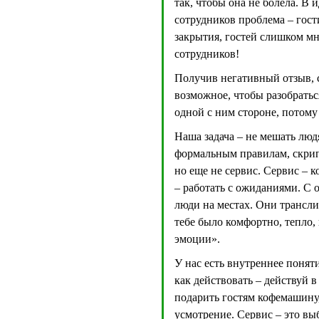
так, чтобы она не болела. В 
сотрудников проблема – гост
закрытия, гостей слишком мно
сотрудников!
Получив негативный отзыв, ср
возможное, чтобы разобраться
одной с ним стороне, потому
Наша задача – не мешать люд
формальным правилам, скрип
но еще не сервис. Сервис – 
– работать с ожиданиями. С 
люди на местах. Они транслир
тебе было комфортно, тепло,
эмоции».
У нас есть внутреннее поняти
как действовать – действуй в
подарить гостям кофемашину,
усмотрение. Сервис – это вы