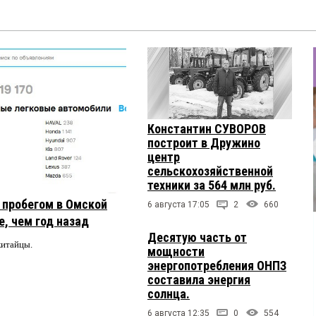
Константин СУВОРОВ
построит в Дружино
центр
сельскохозяйственной
техники за 564 млн руб.
с пробегом в Омской
6 августа 17:05
2
660
, чем год назад
Десятую часть от
китайцы.
мощности
энергопотребления ОНПЗ
составила энергия
солнца.
6 августа 12:35
0
554