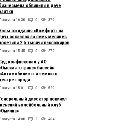
бизнесмена обвинили в даче
взятки
7 августа 16:30
0
379
Залы ожидания «Комфорт» на
двух вокзалах за семь месяцев
посетили 2,5 тысячи пассажиров
7 августа 15:45
0
279
Суд конфисковал у АО
«Омскавтотранс» бассейн
«Автомобилист» и землю в
центре города
7 августа 15:01
0
529
Генеральный директор покинул
женский волейбольный клуб
«Омичка»
7 августа 14:00
2
404