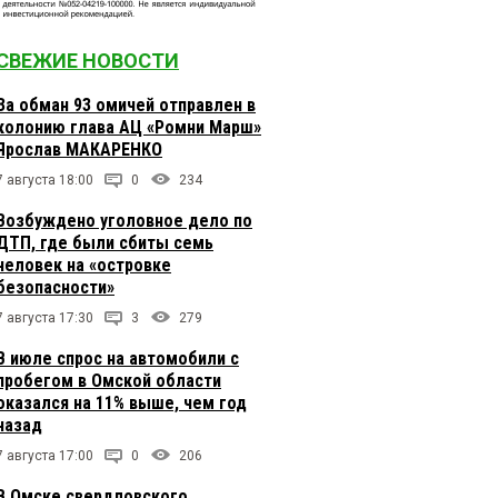
СВЕЖИЕ НОВОСТИ
За обман 93 омичей отправлен в
колонию глава АЦ «Ромни Марш»
Ярослав МАКАРЕНКО
7 августа 18:00
0
234
Возбуждено уголовное дело по
ДТП, где были сбиты семь
человек на «островке
безопасности»
7 августа 17:30
3
279
В июле спрос на автомобили с
пробегом в Омской области
оказался на 11% выше, чем год
назад
7 августа 17:00
0
206
В Омске свердловского