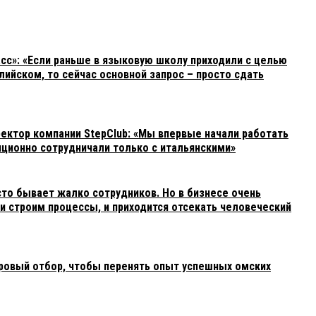
сс»: «Если раньше в языковую школу приходили с целью
глийском, то сейчас основной запрос – просто сдать
ектор компании StepClub: «Мы впервые начали работать
иционно сотрудничали только с итальянскими»
сто бывает жалко сотрудников. Но в бизнесе очень
и строим процессы, и приходится отсекать человеческий
ровый отбор, чтобы перенять опыт успешных омских