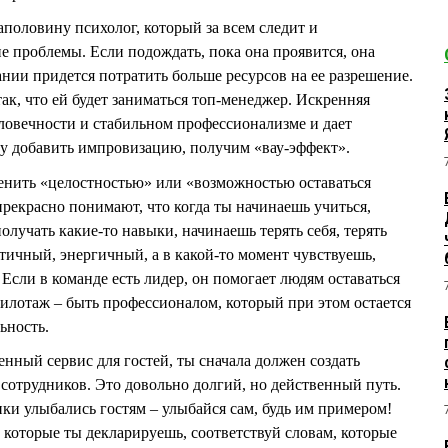
половину психолог, который за всем следит и
 проблемы. Если подождать, пока она проявится, она
ании придется потратить больше ресурсов на ее разрешение.
ак, что ей будет заниматься топ-менеджер. Искренняя
еловечности и стабильном профессионализме и дает
му добавить импровизацию, получим «вау-эффект».
нить «целостностью» или «возможностью оставаться
прекрасно понимают, что когда ты начинаешь учиться,
лучать какие-то навыки, начинаешь терять себя, терять
тичный, энергичный, а в какой-то момент чувствуешь,
. Если в команде есть лидер, он помогает людям оставаться
илотаж – быть профессионалом, который при этом остается
ьность.
енный сервис для гостей, ты сначала должен создать
сотрудников. Это довольно долгий, но действенный путь.
ки улыбались гостям – улыбайся сам, будь им примером!
 которые ты декларируешь, соответствуй словам, которые