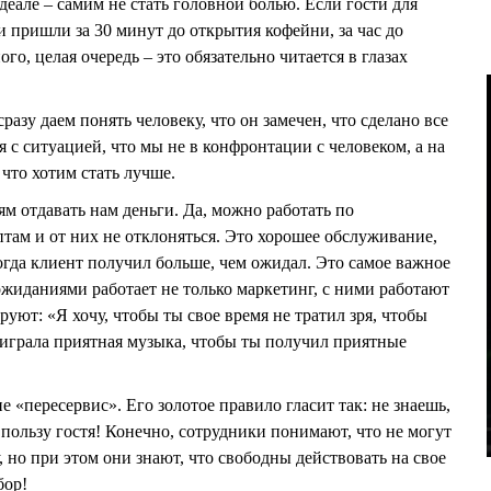
идеале – самим не стать головной болью. Если гости для
и пришли за 30 минут до открытия кофейни, за час до
го, целая очередь – это обязательно читается в глазах
азу даем понять человеку, что он замечен, что сделано все
 с ситуацией, что мы не в конфронтации с человеком, а на
 что хотим стать лучше.
ям отдавать нам деньги. Да, можно работать по
там и от них не отклоняться. Это хорошее обслуживание,
когда клиент получил больше, чем ожидал. Это самое важное
ожиданиями работает не только маркетинг, с ними работают
уют: «Я хочу, чтобы ты свое время не тратил зря, чтобы
 играла приятная музыка, чтобы ты получил приятные
е «пересервис». Его золотое правило гласит так: не знаешь,
 пользу гостя! Конечно, сотрудники понимают, что не могут
 но при этом они знают, что свободны действовать на свое
бор!