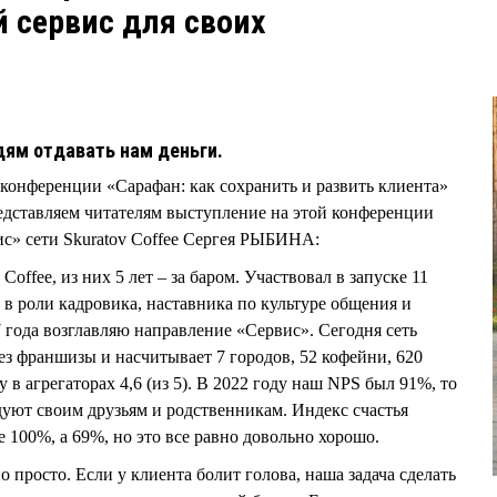
 сервис для своих
дям отдавать нам деньги.
онференции «Сарафан: как сохранить и развить клиента»
едставляем читателям выступление на этой конференции
с» сети Skuratov Coffee Сергея РЫБИНА:
Coffee, из них 5 лет – за баром. Участвовал в запуске 11
л в роли кадровика, наставника по культуре общения и
7 года возглавляю направление «Сервис». Сегодня сеть
без франшизы и насчитывает 7 городов, 52 кофейни, 620
в агрегаторах 4,6 (из 5). В 2022 году наш NPS был 91%, то
дуют своим друзьям и родственникам. Индекс счастья
е 100%, а 69%, но это все равно довольно хорошо.
о просто. Если у клиента болит голова, наша задача сделать