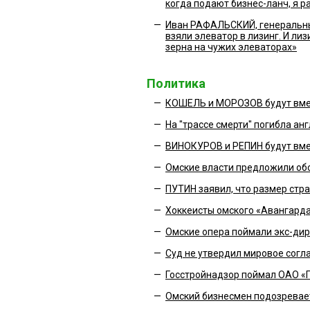
когда подают бизнес-ланч, я 
—
Иван РАФАЛЬСКИЙ, генеральный
взяли элеватор в лизинг. И ли
зерна на чужих элеваторах»
Политика
—
КОШЕЛЬ и МОРОЗОВ будут вмес
—
На "трассе смерти" погибла ан
—
ВИНОКУРОВ и РЕПИН будут вме
—
Омские власти предложили об
—
ПУТИН заявил, что размер стр
—
Хоккеисты омского «Авангарда
—
Омские опера поймали экс-ди
—
Суд не утвердил мировое сог
—
Госстройнадзор поймал ОАО «
—
Омский бизнесмен подозревает