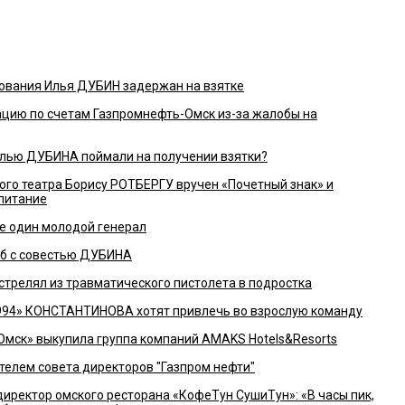
ования Илья ДУБИН задержан на взятке
цию по счетам Газпромнефть-Омск из-за жалобы на
о Илью ДУБИНА поймали на получении взятки?
го театра Борису РОТБЕРГУ вручен «Почетный знак» и
питание
е один молодой генерал
 с совестью ДУБИНА
релял из травматического пистолета в подростка
94» КОНСТАНТИНОВА хотят привлечь во взрослую команду
мск» выкупила группа компаний AMAKS Hotels&Resorts
елем совета директоров "Газпром нефти"
директор омского ресторана «КофеТун СушиТун»: «В часы пик,