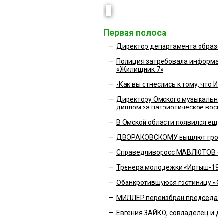
Первая полоса
—
Директор департамента образ
—
Полиция затребовала информа
«Жилищник 7»
—
-Как вы отнеслись к тому, чт
—
Директору Омского музыкально
диплом за патриотическое вос
—
В Омской области появился ещ
—
ДВОРАКОВСКОМУ вышлют гроб
—
Справедливоросс МАВЛЮТОВ ст
—
Тренера молодежки «Иртыш-19
—
Обанкротившуюся гостиницу «О
—
МИЛЛЕР переизбран председат
—
Евгения ЗАЙКО, совладелец и 