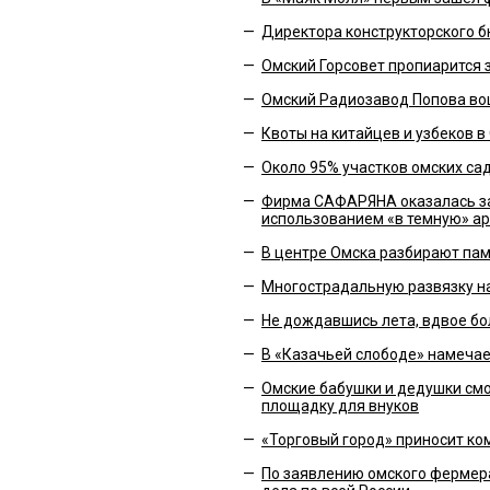
—
Директора конструкторского б
—
Омский Горсовет пропиарится з
—
Омский Радиозавод Попова во
—
Квоты на китайцев и узбеков в
—
Около 95% участков омских с
—
Фирма САФАРЯНА оказалась за
использованием «в темную» а
—
В центре Омска разбирают па
—
Многострадальную развязку на
—
Не дождавшись лета, вдвое бо
—
В «Казачьей слободе» намечае
—
Омские бабушки и дедушки смо
площадку для внуков
—
«Торговый город» приносит ком
—
По заявлению омского ферме