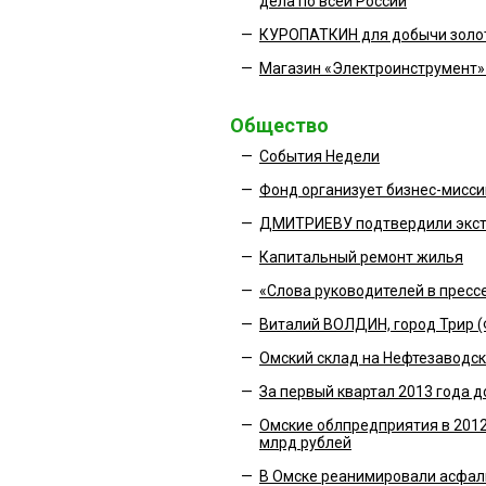
дела по всей России
—
КУРОПАТКИН для добычи золота
—
Магазин «Электроинструмент»
Общество
—
События Недели
—
Фонд организует бизнес-мисси
—
ДМИТРИЕВУ подтвердили экс
—
Капитальный ремонт жилья
—
«Слова руководителей в пресс
—
Виталий ВОЛДИН, город Трир (Ф
—
Омский склад на Нефтезаводск
—
За первый квартал 2013 года д
—
Омские облпредприятия в 2012 
млрд рублей
—
В Омске реанимировали асфал