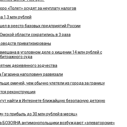
юро «Полет» осудят за неуплату налогов
а 1,3 млн рублей
шел в реестр базовых предприятий России
 Омской области сократились в 3 раза
адоводств приватизированы
мешана в уголовном деле о хищении 14 млн рублей с
рбитражного суда
мятник деревянного зодчества
 Гагарина наполовину развязали
льше омичей, чем обычно улетели из города за границу
тся реконструкция
гут найти в Интернете ближайшую безопасную детскую
у-то прибыль до 30 млн рублей в месяц»
ра БОЗОЯНА антимонопольщики возбуждают «элеваторские»