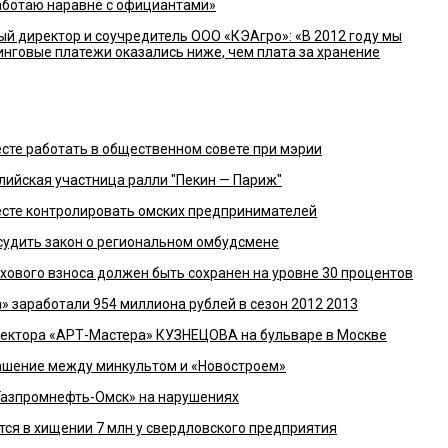
работаю наравне с официантами»
 директор и соучредитель ООО «КЭАгро»: «В 2012 году мы
зинговые платежи оказались ниже, чем плата за хранение
те работать в общественном совете при мэрии
глийская участница ралли "Пекин — Париж"
сте контролировать омских предпринимателей
судить закон о региональном омбудсмене
ахового взноса должен быть сохранен на уровне 30 процентов
» заработали 954 миллиона рублей в сезон 2012 2013
ректора «АРТ-Мастера» КУЗНЕЦОВА на бульваре в Москве
лашение между минкультом и «Новостроем»
Газпромнефть-Омск» на нарушениях
ся в хищении 7 млн у свердловского предприятия