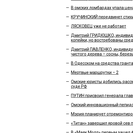
—
В омских ломбардах упала цен
—
КРУЧИНСКИЙ передвинет стих
—
ЛЯСКОВЕЦ уже не работает
—
Дмитрий ГРИДЮШКО, индивидуа
копейки, но востребованы сред
—
Дмитрий ПАВЛЕНКО, индивидуа
чистого дерева – сосны, берез
—
В Одесском на средства грант
—
Мертвые маршрутки – 2
—
Омские юристы добились расс
суде РФ
—
ПУТИН присвоил генерала гла
—
Омский инновационный пепидол
—
Мэрия планирует отремонтиро
—
«Титан» завершил яровой сев 
—
В «Маяк Молл» первым зашел ф