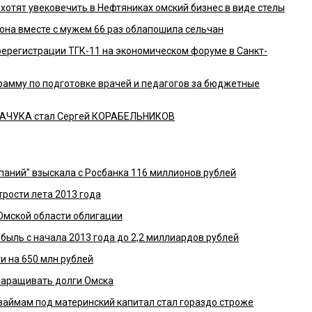
хотят увековечить в Нефтяниках омский бизнес в виде стелы
она вместе с мужем 66 раз облапошила сельчан
ерегистрации ТГК-11 на экономическом форуме в Санкт-
амму по подготовке врачей и педагогов за бюджетные
КАЧУКА стал Сергей КОРАБЕЛЬНИКОВ
паний" взыскала с Росбанка 116 миллионов рублей
трости лета 2013 года
Омской области облигации
быль с начала 2013 года до 2,2 миллиардов рублей
и на 650 млн рублей
аращивать долги Омска
 займам под материнский капитал стал гораздо строже