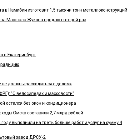
 в Намибии изготовит 1,5 тысячи тонн металлоконструкций
 на Маршала Жукова продают второй раз
ю в Екатеринбург
традицию
е не должны расходиться с делом»
РГ): "О велосипедах и массовости"
ой остался без окон и кондиционера
оходы Омска составили 2,7 млрд рублей
году выполнили на треть больше работ и услуг на сумму 4
ьтовый завод ДРСУ-2