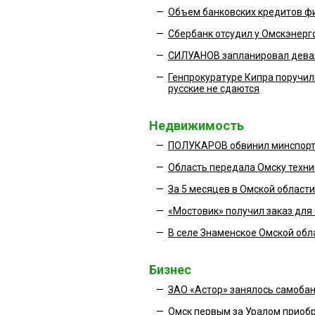
—
Объем банковских кредитов фи
—
Сбербанк отсудил у Омскэнерг
—
СИЛУАНОВ запланировал девал
—
Генпрокуратуре Кипра поручил
русские не сдаются
Недвижимость
—
ПОЛУКАРОВ обвинил минспорта
—
Область передала Омску техни
—
За 5 месяцев в Омской области
—
«Мостовик» получил заказ для
—
В селе Знаменское Омской обла
Бизнес
—
ЗАО «Астор» занялось самоба
—
Омск первым за Уралом приоб