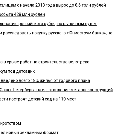
злицам с начала 2013 года вырос до 8,6 трлн рублей
осбыта 428 млн рублей
ьвацию российского рубля, но рыночным путем
и расследовать покупку русского «Юниаструм банка», но
 в срыве работ на строительстве велотрека
кум под детсадик
 введено всего 18% жилья от годового плана
 Санкт-Петербурга на изготовление металлоконструкций
сти построят детский сад на 110 мест
нкротством
рел новый рекламный формат