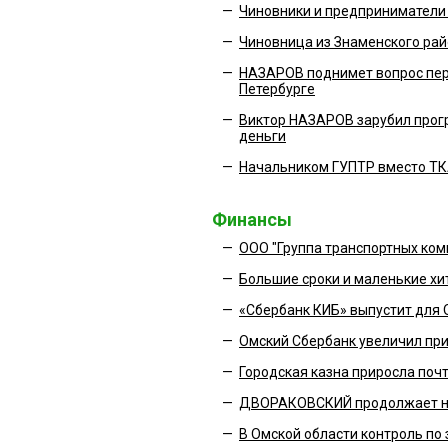
—
Чиновники и предприниматели 
—
Чиновница из Знаменского рай
—
НАЗАРОВ поднимет вопрос пер
Петербурге
—
Виктор НАЗАРОВ зарубил прогр
деньги
—
Начальником ГУПТР вместо Т
Финансы
—
ООО "Группа транспортных ком
—
Большие сроки и маленькие хи
—
«Сбербанк КИБ» выпустит для 
—
Омский Сбербанк увеличил при
—
Городская казна приросла почт
—
ДВОРАКОВСКИЙ продолжает н
—
В Омской области контроль по