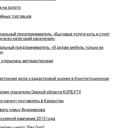
а на золото
ийных торговцев
льный предприниматель: «Бытовые услуги хоть и стоят
и всех категорий населения»
льный предприниматель: «Я делаю мебель только из
ы»
а открылась автомастерская
мотрения дела о кадастровой оценке в Конституционном
вному спасателю Омской области КОРБУТУ
 начнут поставлять в Казахстан
вать улицу Андрианова
посевной кампании 2013 года
итнес-центр "Flex Gym"