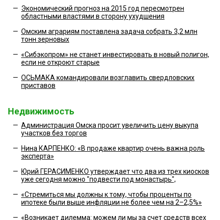
—
Экономический прогноз на 2015 год пересмотрен
областными властями в сторону ухудшения
—
Омским аграриям поставлена задача собрать 3,2 млн
тонн зерновых
—
«Сибэкопром» не станет инвестировать в новый полигон,
если не откроют старые
—
ОСЬМАКА командировали возглавить свердловских
приставов
Недвижимость
—
Администрация Омска просит увеличить цену выкупа
участков без торгов
—
Нина КАРПЕНКО: «В продаже квартир очень важна роль
эксперта»
—
Юрий ГЕРАСИМЕНКО утверждает что два из трех киосков
уже сегодня можно "подвести под монастырь",
—
«Стремиться мы должны к тому, чтобы проценты по
ипотеке были выше инфляции не более чем на 2–2,5%»
—
«Возникает дилемма: можем ли мы за счет средств всех