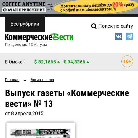
Все рубрики
Поиск по сайту
ПОЛИТИКА
Свежий выпуск
Медиа
ФИНАНСЫ
Понедельник, 10 Августа
Кто есть кто
НЕДВИЖИМОСТЬ
В Омске:
$ 82,1665
€ 94,8366
Интервью
БИЗНЕС
Главная
→
Архив газеты
Мнения
ОБЩЕСТВО
Выпуск газеты «Коммерческие
Рейтинги
ЗАКОН
вести» № 13
Блоги
НОВОСТИ КОМПАНИЙ
от 8 апреля 2015
Архив
ПРОИСШЕСТВИЯ
СТИЛЬ ЖИЗНИ