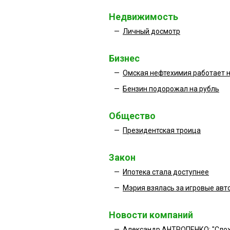
Недвижимость
—
Личный досмотр
Бизнес
—
Омская нефтехимия работает н
—
Бензин подорожал на рубль
Общество
—
Президентская троица
Закон
—
Ипотека стала доступнее
—
Мэрия взялась за игровые ав
Новости компаний
—
Александр АНТРОПЕНКО: "Слож