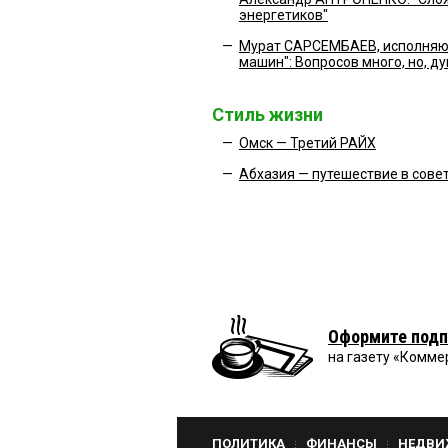
энергетиков"
—
Мурат САРСЕМБАЕВ, исполняю
машин": Вопросов много, но, д
Стиль жизни
—
Омск — Третий РАЙХ
—
Абхазия — путешествие в сове
Оформите подп
на газету «Комме
ПОЛИТИКА
ФИНАНСЫ
НЕДВИ