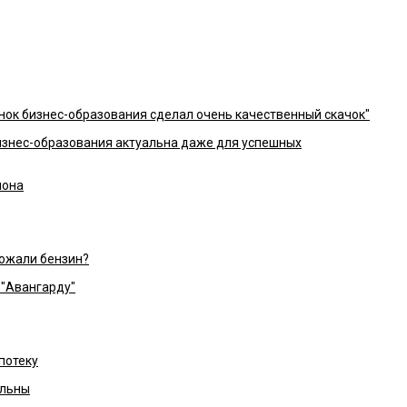
нок бизнес-образования сделал очень качественный скачок"
изнес-образования актуальна даже для успешных
лона
рожали бензин?
"Авангарду"
потеку
ольны