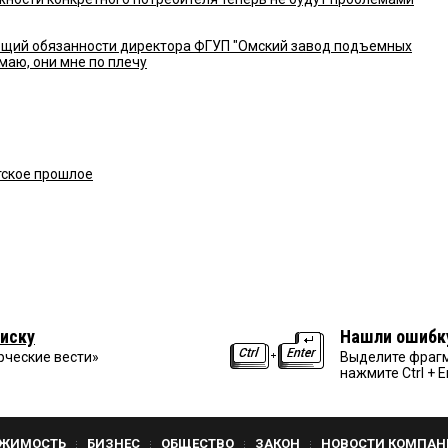
щий обязанности директора ФГУП "Омский завод подъемных
умаю, они мне по плечу
тское прошлое
иску
Нашли ошибк
рческие вести»
Выделите фрагм
нажмите Ctrl + E
ЖИМОСТЬ
БИЗНЕС
ОБЩЕСТВО
ЗАКОН
НОВОСТИ КОМПАН