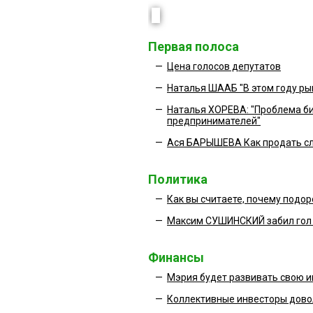
Первая полоса
—
Цена голосов депутатов
—
Наталья ШААБ "В этом году ры
—
Наталья ХОРЕВА: "Проблема б
предпринимателей"
—
Ася БАРЫШЕВА Как продать с
Политика
—
Как вы считаете, почему подо
—
Максим СУШИНСКИЙ забил гол 
Финансы
—
Мэрия будет развивать свою и
—
Коллективные инвесторы дов