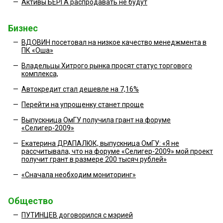
—
Активы БЕРГА распродавать не будут
Бизнес
—
ВДОВИН посетовал на низкое качество менеджмента в
ПК «Оша»
—
Владельцы Хитрого рынка просят статус торгового
комплекса,
—
Автокредит стал дешевле на 7,16%
—
Перейти на упрощенку станет проще
—
Выпускница ОмГУ получила грант на форуме
«Селигер-2009»
—
Екатерина ДРАПАЛЮК, выпускница ОмГУ: «Я не
рассчитывала, что на форуме «Селигер-2009» мой проект
получит грант в размере 200 тысяч рублей»
—
«Сначала необходим мониторинг»
Общество
—
ПУТИНЦЕВ договорился с мэрией