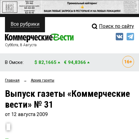
Все рубрики
Поиск по сайту
ПОЛИТИКА
Свежий выпуск
Медиа
ФИНАНСЫ
Суббота, 8 Августа
Кто есть кто
НЕДВИЖИМОСТЬ
В Омске:
$ 82,1665
€ 94,8366
Интервью
БИЗНЕС
Главная
→
Архив газеты
Мнения
ОБЩЕСТВО
Выпуск газеты «Коммерческие
Рейтинги
ЗАКОН
вести» № 31
Блоги
НОВОСТИ КОМПАНИЙ
от 12 августа 2009
Архив
ПРОИСШЕСТВИЯ
СТИЛЬ ЖИЗНИ