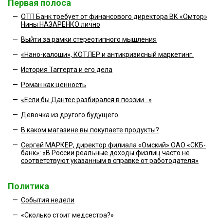
Первая полоса
—
ОТП Банк требует от финансового директора ВК «Омтор»
Нины НАЗАРЕНКО лично
—
Выйти за рамки стереотипного мышления
—
«Нано-калоши», КОТЛЕР и антикризисный маркетинг.
—
История Таггерта и его дела
—
Роман как ценность
—
«Если бы Дантес разбирался в поэзии...»
—
Девочка из другого будущего
—
В каком магазине вы покупаете продукты?
—
Сергей МАРКЕР, директор филиала «Омский» ОАО «СКБ-
банк»: «В России реальные доходы физлиц часто не
соответствуют указанным в справке от работодателя»
Политика
—
События недели
—
«Сколько стоит медсестра?»