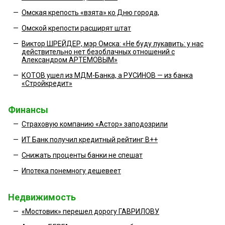
—
Омская крепость «взята» ко Дню города,
—
Омской крепости расширят штат
—
Виктор ШРЕЙДЕР, мэр Омска: «Не буду лукавить: у нас
действительно нет безоблачных отношений с
Александром АРТЕМОВЫМ»
—
КОТОВ ушел из МДМ-Банка, а РУСИНОВ — из банка
«Стройкредит»
Финансы
—
Страховую компанию «Астор» заподозрили
—
ИТ Банк получил кредитный рейтинг В++
—
Снижать проценты банки не спешат
—
Ипотека понемногу дешевеет
Недвижимость
—
«Мостовик» перешел дорогу ГАВРИЛОВУ