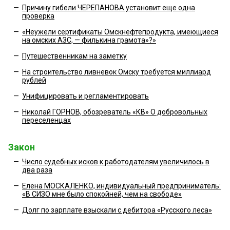
—
Причину гибели ЧЕРЕПАНОВА установит еще одна
проверка
—
«Неужели сертификаты Омскнефтепродукта, имеющиеся
на омских АЗС, — филькина грамота»?»
—
Путешественникам на заметку
—
На строительство ливневок Омску требуется миллиард
рублей
—
Унифицировать и регламентировать
—
Николай ГОРНОВ, обозреватель «КВ» О добровольных
переселенцах
Закон
—
Число судебных исков к работодателям увеличилось в
два раза
—
Елена МОСКАЛЕНКО, индивидуальный предприниматель:
«В СИЗО мне было спокойней, чем на свободе»
—
Долг по зарплате взыскали с дебитора «Русского леса»