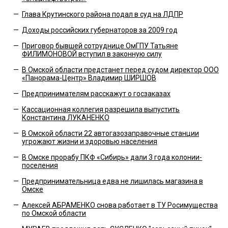
—
Глава Крутинского района подал в суд на ЛДПР
—
Доходы российских губернаторов за 2009 год
—
Приговор бывшей сотруднице ОмГПУ Татьяне
ФИЛИМОНОВОЙ вступил в законную силу
—
В Омской области предстанет перед судом директор ООО
«Панорама-Центр» Владимир ШИРШОВ
—
Предпринимателям расскажут о госзаказах
—
Кассационная коллегия разрешила выпустить
Константина ЛУКАНЕНКО
—
В Омской области 22 автогазозаправочные станции
угрожают жизни и здоровью населения
—
В Омске прорабу ПКФ «Сибирь» дали 3 года колонии-
поселения
—
Предпринимательница едва не лишилась магазина в
Омске
—
Алексей АБРАМЕНКО снова работает в ТУ Росимущества
по Омской области