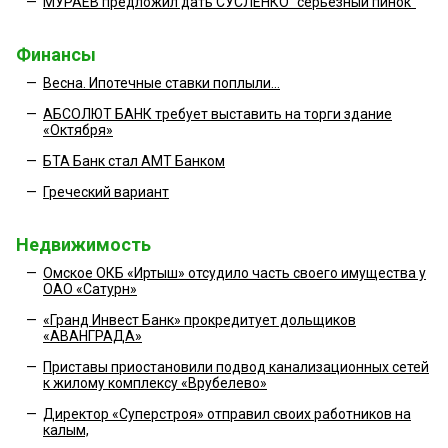
—
МУРАЕВ предложил дать СУСЛЕНКО "серьезный пинок"
Финансы
—
Весна. Ипотечные ставки поплыли…
—
АБСОЛЮТ БАНК требует выставить на торги здание
«Октября»
—
БТА Банк стал АМТ Банком
—
Греческий вариант
Недвижимость
—
Омское ОКБ «Иртыш» отсудило часть своего имущества у
ОАО «Сатурн»
—
«Гранд Инвест Банк» прокредитует дольщиков
«АВАНГРАДА»
—
Приставы приостановили подвод канализационных сетей
к жилому комплексу «Врубелево»
—
Директор «Суперстроя» отправил своих работников на
калым,