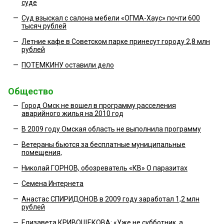
суде
—
Суд взыскал с салона мебели «ОГМА-Хаус» почти 600
тысяч рублей
—
Летние кафе в Советском парке принесут городу 2,8 млн
рублей
—
ПОТЕМКИНУ оставили дело
Общество
—
Город Омск не вошел в программу расселения
аварийного жилья на 2010 год
—
В 2009 году Омская область не выполнила программу
—
Ветераны бьются за бесплатные муниципальные
помещения,
—
Николай ГОРНОВ, обозреватель «КВ» О паразитах
—
Семена Интернета
—
Анастас СПИРИДОНОВ в 2009 году заработал 1,2 млн
рублей
—
Елизавета КРИВОЩЕКОВА: «Уже не субботник, а