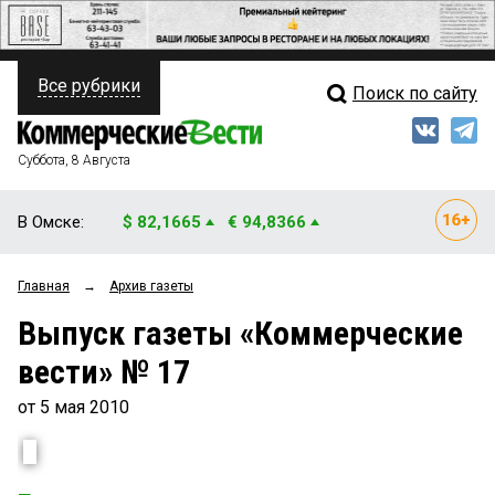
Все рубрики
Поиск по сайту
ПОЛИТИКА
Свежий выпуск
Медиа
ФИНАНСЫ
Суббота, 8 Августа
Кто есть кто
НЕДВИЖИМОСТЬ
В Омске:
$ 82,1665
€ 94,8366
Интервью
БИЗНЕС
Главная
→
Архив газеты
Мнения
ОБЩЕСТВО
Выпуск газеты «Коммерческие
Рейтинги
ЗАКОН
вести» № 17
Блоги
НОВОСТИ КОМПАНИЙ
от 5 мая 2010
Архив
ПРОИСШЕСТВИЯ
СТИЛЬ ЖИЗНИ