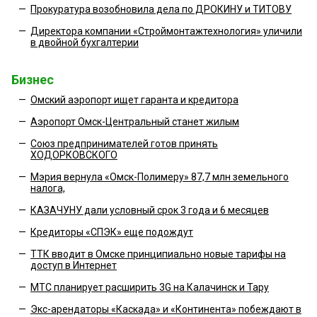
—
Прокуратура возобновила дела по ДРОКИНУ и ТИТОВУ
—
Директора компании «Строймонтажтехнология» уличили
в двойной бухгалтерии
Бизнес
—
Омский аэропорт ищет гаранта и кредитора
—
Аэропорт Омск-Центральный станет жилым
—
Союз предпринимателей готов принять
ХОДОРКОВСКОГО
—
Мэрия вернула «Омск-Полимеру» 87,7 млн земельного
налога,
—
КАЗАЧУНУ дали условный срок 3 года и 6 месяцев
—
Кредиторы «СПЭК» еще подождут
—
ТТК вводит в Омске принципиально новые тарифы на
доступ в Интернет
—
МТС планирует расширить 3G на Калачинск и Тару
—
Экс-арендаторы «Каскада» и «Континента» побеждают в