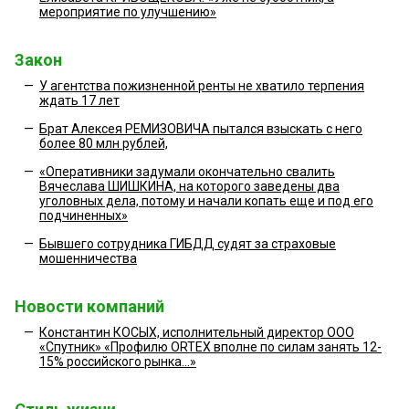
мероприятие по улучшению»
Закон
—
У агентства пожизненной ренты не хватило терпения
ждать 17 лет
—
Брат Алексея РЕМИЗОВИЧА пытался взыскать с него
более 80 млн рублей,
—
«Оперативники задумали окончательно свалить
Вячеслава ШИШКИНА, на которого заведены два
уголовных дела, потому и начали копать еще и под его
подчиненных»
—
Бывшего сотрудника ГИБДД судят за страховые
мошенничества
Новости компаний
—
Константин КОСЫХ, исполнительный директор ООО
«Спутник» «Профилю ORTEX вполне по силам занять 12-
15% российского рынка…»