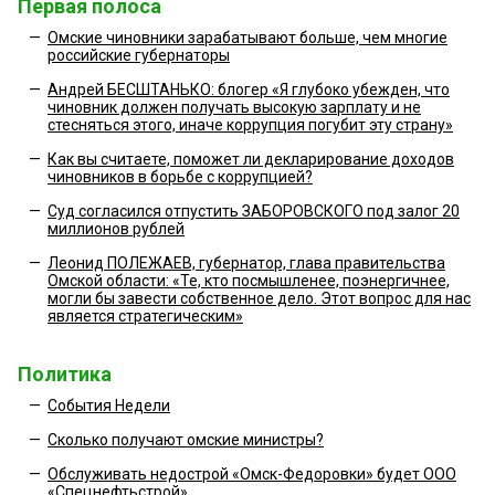
Первая полоса
—
Омские чиновники зарабатывают больше, чем многие
российские губернаторы
—
Андрей БЕСШТАНЬКО: блогер «Я глубоко убежден, что
чиновник должен получать высокую зарплату и не
стесняться этого, иначе коррупция погубит эту страну»
—
Как вы считаете, поможет ли декларирование доходов
чиновников в борьбе с коррупцией?
—
Суд согласился отпустить ЗАБОРОВСКОГО под залог 20
миллионов рублей
—
Леонид ПОЛЕЖАЕВ, губернатор, глава правительства
Омской области: «Те, кто посмышленее, поэнергичнее,
могли бы завести собственное дело. Этот вопрос для нас
является стратегическим»
Политика
—
События Недели
—
Сколько получают омские министры?
—
Обслуживать недострой «Омск-Федоровки» будет ООО
«Спецнефтьстрой»