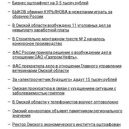
—
Бизнес оштрафуют на 3-5 тысяч рублей
—
БЫКОВ обвинил КУРЬЯНОВА в нежелании играть за
cборную России
—
В Омской области возбуждено 11 уголовных дел за
невыплату заработной платы
—
В Строительно-монтажном тресте № 2 началось
конкурсное производство
—
ФАС России приняла решение о возбуждении дел в
отношении ОАО «Газпром Нефть»,
—
ФАС прекратила дело в отношении Главного управления
ветеринарии Омской области
—
За «электросчетчик будущего» дадут 15 тысяч рублей
—
Омская прокуратура в связи с ухудшением ситуации с
заболеваемостью гриппом
—
В Омской области у телефонистов воруют оптоволокно
—
Омский дендропарк объявят памятником регионального
значения
—
Ректор Омского экономического института оштрафован