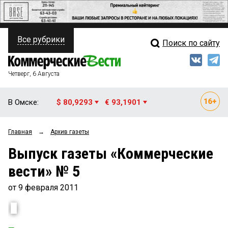
Все рубрики
Поиск по сайту
ПОЛИТИКА
Свежий выпуск
Медиа
ФИНАНСЫ
Четверг, 6 Августа
Кто есть кто
НЕДВИЖИМОСТЬ
В Омске:
$ 80,9293
€ 93,1901
Интервью
БИЗНЕС
Главная
→
Архив газеты
Мнения
ОБЩЕСТВО
Выпуск газеты «Коммерческие
Рейтинги
ЗАКОН
вести» № 5
Блоги
НОВОСТИ КОМПАНИЙ
от 9 февраля 2011
Архив
ПРОИСШЕСТВИЯ
СТИЛЬ ЖИЗНИ