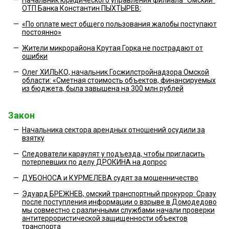
ОТП Банка Константин ПЫХТЫРЕВ:
—
«По оплате мест общего пользования жалобы поступают
постоянно»
—
Жители микрорайона Крутая Горка не пострадают от
ошибки
—
Олег ХИЛЬКО, начальник Госжилстройнадзора Омской
области: «Сметная стоимость объектов, финансируемых
из бюджета, была завышена на 300 млн рублей
Закон
—
Начальника сектора арендных отношений осудили за
взятку
—
Следователи караулят у подъезда, чтобы пригласить
потерпевших по делу ДРОКИНА на допрос
—
ДУБОНОСА и КУРМЕЛЕВА судят за мошенничество
—
Эдуард БРЕЖНЕВ, омский транспортный прокурор: Сразу
после поступления информации о взрыве в Домодедово
мы совместно с различными службами начали проверки
антитеррористической защищенности объектов
транспорта