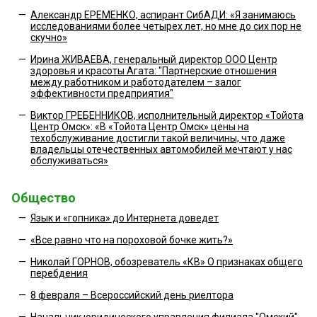
—
Александр ЕРЕМЕНКО, аспирант СибАДИ: «Я занимаюсь
исследованиями более четырех лет, но мне до сих пор не
скучно»
—
Ирина ЖИВАЕВА, генеральный директор ООО Центр
здоровья и красоты Агата: "Партнерские отношения
между работником и работодателем – залог
эффективности предприятия"
—
Виктор ГРЕБЕННИКОВ, исполнительный директор «Тойота
Центр Омск»: «В «Тойота Центр Омск» цены на
техобслуживание достигли такой величины, что даже
владельцы отечественных автомобилей мечтают у нас
обслуживаться»
Общество
—
Язык и «гопника» до Интернета доведет
—
«Все равно что на пороховой бочке жить?»
—
Николай ГОРНОВ, обозреватель «КВ» О признаках общего
перебдения
—
8 февраля – Всероссийский день риелтора
—
Начальник юридического управления филиала "Омский"