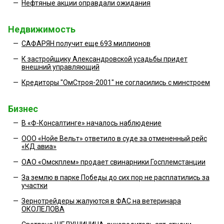
—
Нефтяные акции оправдали ожидания
Недвижимость
—
САФАРЯН получит еще 693 миллионов
—
К застройщику Александровской усадьбы придет
внешний управляющий
—
Кредиторы "ОмСтроя-2001" не согласились с минстроем
Бизнес
—
В «Ф-Консалтинге» началось наблюдение
—
ООО «Нойе Вельт» ответило в суде за отмененный рейс
«КД авиа»
—
ОАО «Омскплем» продает свинарники Госплемстанции
—
За землю в парке Победы до сих пор не расплатились за
участки
—
Зернотрейдеры жалуются в ФАС на ветеринара
ОКОЛЕЛОВА