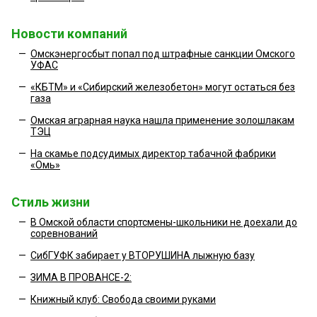
Новости компаний
—
Омскэнергосбыт попал под штрафные санкции Омского
УФАС
—
«КБТМ» и «Сибирский железобетон» могут остаться без
газа
—
Омская аграрная наука нашла применение золошлакам
ТЭЦ
—
На скамье подсудимых директор табачной фабрики
«Омь»
Стиль жизни
—
В Омской области спортсмены-школьники не доехали до
соревнований
—
СибГУФК забирает у ВТОРУШИНА лыжную базу
—
ЗИМА В ПРОВАНСЕ-2:
—
Книжный клуб: Свобода своими руками