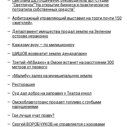
—
Светлана ШЕЛУШИНИНА, руководитель арт-студии
"Светлячок""На открытие бизнеса я практически не
потратила собственных средств"
—
Арбитражный управляющий выставил на торги почти 150
«жигулей»,
—
Департамент имущества продал землю на Зеленом
острове незаконно
—
Каждому вузу — по милиционеру
—
ШИШОВ возвратит землю дендрапарку
—
Третий «М.Видео» в Омске встанет на расстоянии 300
метров от первого
—
«Малибу» залез на муниципальную землю
—
Ресторация
—
Суд дал добро на заправку у Театра кукол
—
Омскоблавтотранс продает топливо с грубыми
нарушениями
—
Где лучше учат праву?
—
Сергей ВОРОБЧУКОВ не справляется с коровами