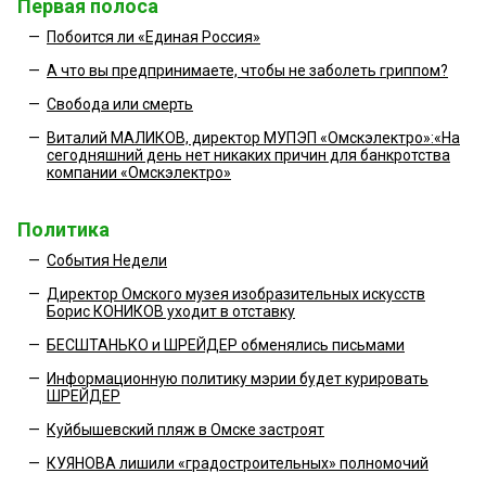
Первая полоса
—
Побоится ли «Единая Россия»
—
А что вы предпринимаете, чтобы не заболеть гриппом?
—
Свобода или смерть
—
Виталий МАЛИКОВ, директор МУПЭП «Омскэлектро»:«На
сегодняшний день нет никаких причин для банкротства
компании «Омскэлектро»
Политика
—
События Недели
—
Директор Омского музея изобразительных искусств
Борис КОНИКОВ уходит в отставку
—
БЕСШТАНЬКО и ШРЕЙДЕР обменялись письмами
—
Информационную политику мэрии будет курировать
ШРЕЙДЕР
—
Куйбышевский пляж в Омске застроят
—
КУЯНОВА лишили «градостроительных» полномочий