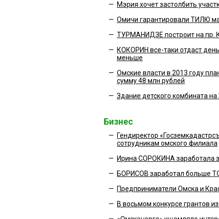
—
Мэрия хочет застолбить участ
—
Омичи гарантировали ТИЛЮ ма
—
ТУРМАНИДЗЕ построит на пр. Ко
—
КОКОРИН все-таки отдаст день
меньше
—
Омские власти в 2013 году п
сумму 48 млн рублей
—
Здание детского комбината на
Бизнес
—
Гендиректор «Госземкадастрс
сотрудникам омского филиала
—
Ирина СОРОКИНА заработала за
—
БОРИСОВ заработал больше ТО
—
Предприниматели Омска и Крас
—
В восьмом конкурсе грантов и