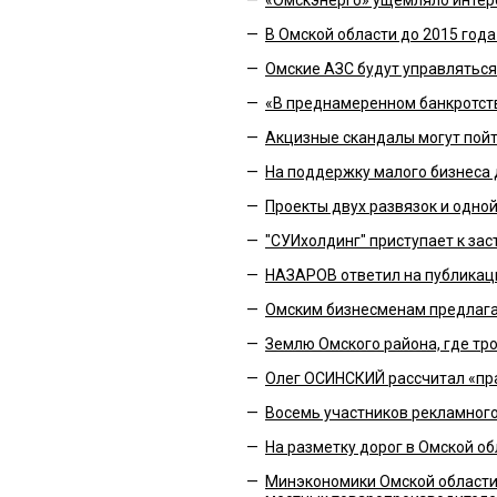
—
«Омскэнерго» ущемляло интер
—
В Омской области до 2015 год
—
Омские АЗС будут управляться
—
«В преднамеренном банкротств
—
Акцизные скандалы могут пойт
—
На поддержку малого бизнеса 
—
Проекты двух развязок и одно
—
"СУИхолдинг" приступает к за
—
НАЗАРОВ ответил на публикац
—
Омским бизнесменам предлагаю
—
Землю Омского района, где тро
—
Олег ОСИНСКИЙ рассчитал «пр
—
Восемь участников рекламног
—
На разметку дорог в Омской об
—
Минэкономики Омской области 