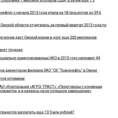
 Сбербанке 1 миллион долларов США, а затем еще 1,5
ефти» с начала 2013 года упала на 18 процентов до 39,6
 Омской области отчитались за первый квартал 2013 года по
регионов даст Омской мэрии в долг еще 200 миллионов
анет труднее
оциально ориентированных НКО в 2013 году направят 44
а директором филиала ЗАО "СК "Транснефть" в Омске
ется оптимизм
О «Корпорация «АГРО-ТРАСТ»: «Переговоры с основным
лжаются, и я надеюсь на их успешное завершение»
ридется заплатить еще 13,3 млн рублей?