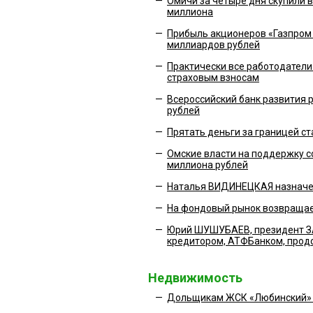
—
Омичи за четыре дня скупили в
миллиона
—
Прибыль акционеров «Газпром н
миллиардов рублей
—
Практически все работодатели
страховым взносам
—
Всероссийский банк развития 
рублей
—
Прятать деньги за границей ст
—
Омские власти на поддержку с
миллиона рублей
—
Наталья ВИДИНЕЦКАЯ назначен
—
На фондовый рынок возвраща
—
Юрий ШУШУБАЕВ, президент ЗА
кредитором, АТФБанком, продо
Недвижимость
—
Дольщикам ЖСК «Любинский» п