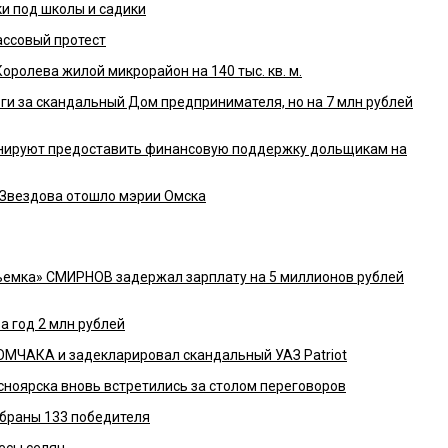
ки под школы и садики
ссовый протест
ролева жилой микрорайон на 140 тыс. кв. м.
ги за скандальный Дом предпринимателя, но на 7 млн рублей
ланируют предоставить финансовую поддержку дольщикам на
 Звездова отошло мэрии Омска
ъемка» СМИРНОВ задержал зарплату на 5 миллионов рублей
 год 2 млн рублей
МЧАКА и задекларировал скандальный УАЗ Patriot
ноярска вновь встретились за столом переговоров
збраны 133 победителя