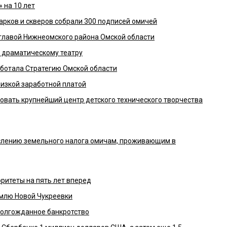
 на 10 лет
парков и скверов собрали 300 подписей омичей
лавой Нижнеомского района Омской области
 драматическому театру
работала Стратегию Омской области
низкой заработной платой
вать крупнейший центр детского технического творчества
ислению земельного налога омичам, проживающим в
ритеты на пять лет вперед
емлю Новой Чукреевки
долгожданное банкротство