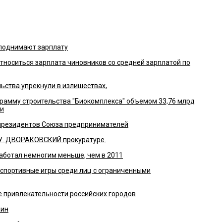
поднимают зарплату
относиться зарплата чиновников со средней зарплатой по
ьства упрекнули в излишествах,
рамму строительства "Биокомплекса" объемом 33,76 млрд
ти
президентов Союза предпринимателей
. ДВОРАКОВСКИЙ прокуратуре.
аботал немногим меньше, чем в 2011
 спортивные игры среди лиц с ограниченными
ге привлекательности российских городов
чин