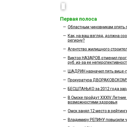
Первая полоса
—
Областным чиновникам опять 
—
Как, на ваш взгляд, должна со
региону?
—
Агентство жилищного строител
—
Виктор НАЗАРОВ отменил прог
руб. из-за ее неперспективнос
—
ШАДРИН назначил пять вице-
—
Прокуратура ДВОРАКОВСКОМУ
—
БЕСШТАНЬКО за 2012 года зар
—
В Омске пройдут ХХХIV Летние
возможностями здоровья
—
Омск занял 12 место в рейтин
—
Владимиру РЕПИНУ повысили 