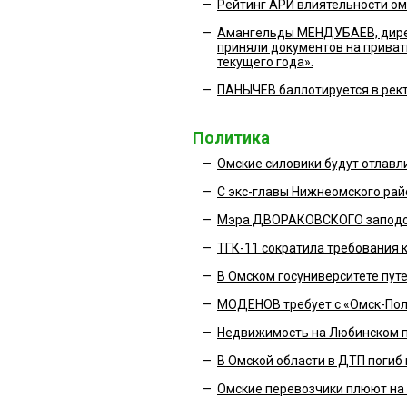
—
Рейтинг АРИ влиятельности ом
—
Амангельды МЕНДУБАЕВ, дирек
приняли документов на приват
текущего года».
—
ПАНЫЧЕВ баллотируется в рект
Политика
—
Омские силовики будут отлав
—
С экс-главы Нижнеомского рай
—
Мэра ДВОРАКОВСКОГО заподоз
—
ТГК-11 сократила требования к
—
В Омском госуниверситете пут
—
МОДЕНОВ требует с «Омск-Пол
—
Недвижимость на Любинском 
—
В Омской области в ДТП погиб
—
Омские перевозчики плюют на