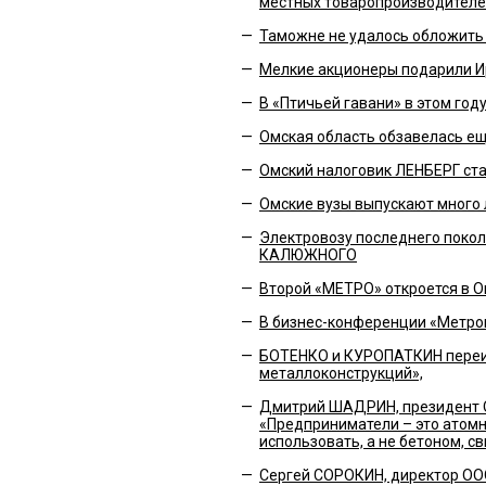
местных товаропроизводител
—
Таможне не удалось обложить
—
Мелкие акционеры подарили Ир
—
В «Птичьей гавани» в этом год
—
Омская область обзавелась 
—
Омский налоговик ЛЕНБЕРГ ста
—
Омские вузы выпускают много 
—
Электровозу последнего покол
КАЛЮЖНОГО
—
Второй «МЕТРО» откроется в О
—
В бизнес-конференции «Метро
—
БОТЕНКО и КУРОПАТКИН переи
металлоконструкций»,
—
Дмитрий ШАДРИН, президент О
«Предприниматели – это атомн
использовать, а не бетоном, с
—
Сергей СОРОКИН, директор ОО