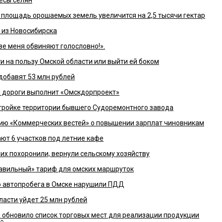
есы селян
а площадь орошаемых земель увеличится на 2,5 тысячи гектар
 из Новосибирска
е меня обвиняют голословно!».
и на пользу Омской области или выйти ей боком
добавят 53 млн рублей
й дороги выполнит «Омскдорпроект»
стройке территории бывшего Судоремонтного завода
ию «Коммерческих вестей» о повышении зарплат чиновникам
т 6 участков под летние кафе
их похоронили, вернули сельскому хозяйству
авильный» тариф для омских маршруток
о автопробега в Омске нарушили ПДД
ласти уйдет 25 млн рублей
обновило список торговых мест для реализации продукции