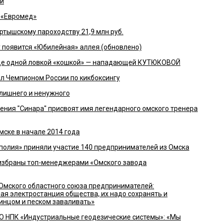
ей
 «Евромед»
тышскому пароходству 21,9 млн руб.
у появится «Юбилейная» аллея (обновлено)
еще одной ловкой «кошкой» — нападающей КУТЮКОВОЙ
л Чемпионом России по кикбоксингу
лишнего и ненужного
ения "Синара" присвоят имя легендарного омского тренера
мске в начале 2014 года
полия» приняли участие 140 предпринимателей из Омска
збраны топ-менеджерами «Омского завода
мского областного союза предпринимателей:
ая электростанция общества, их надо сохранять и
винцом и песком заваливать»
О НПК «Индустриальные геодезические системы»: «Мы