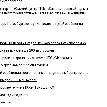
ских блогеров
тор ГП «Омский центр ТИЗ»: «За весь прошлый год мы
изацию жилья меньше, чем за пол-января и февраль
оры Петербургского университета путей сообщения
ливать нелегальных добытчиков полезных ископаемых
она взыскали еще 200 тыс. рублей
рили в порочащих связях с НПО «Мостовик»
 мэру с 344 до 277 млн рублей
ей сообщения состоятся внеочередные выборы ректора
имера» 880 млн рублей
проспекте купит Юрий ТЕРЕЩЕНКО
 молодой водитель
 налоги