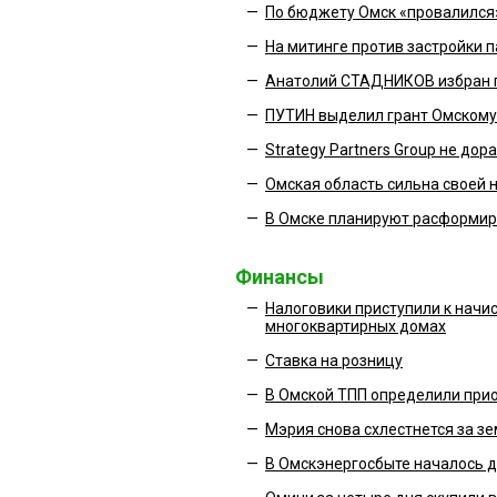
—
По бюджету Омск «провалился»
—
На митинге против застройки 
—
Анатолий СТАДНИКОВ избран г
—
ПУТИН выделил грант Омскому
—
Strategy Partners Group не до
—
Омская область сильна своей 
—
В Омске планируют расформиро
Финансы
—
Налоговики приступили к нач
многоквартирных домах
—
Ставка на розницу
—
В Омской ТПП определили прио
—
Мэрия снова схлестнется за з
—
В Омскэнергосбыте началось 