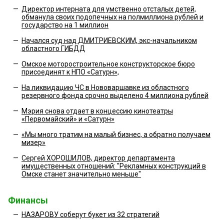
—
Директор интерната для умственно отсталых детей,
обманула своих подопечных на полмиллиона рублей и
государство на 1 миллион
—
Начался суд над ДМИТРИЕВСКИМ, экс-начальником
областного ГИБДД
—
Омское моторостроительное конструкторское бюро
присоединят к НПО «Сатурн»,
—
На ликвидацию ЧС в Нововаршавке из областного
резервного фонда срочно выделено 4 миллиона рублей
—
Мэрия снова отдает в концессию кинотеатры
«Первомайский» и «Сатурн»
—
«Мы много тратим на малый бизнес, а обратно получаем
мизер»
—
Сергей ХОРОШИЛОВ, директор департамента
имущественных отношений: "Рекламных конструкций в
Омске станет значительно меньше"
Финансы
—
НАЗАРОВУ соберут букет из 32 стратегий