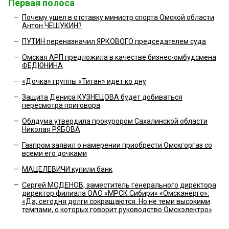
Первая полоса
—
Почему ушел в отставку министр спорта Омской области
Антон ЧЕШУКИН?
—
ПУТИН переназначил ЯРКОВОГО председателем суда
—
Омская АРП предложила в качестве бизнес-омбудсмена
ФЕДЮНИНА
—
«Дочка» группы «Титан» идет ко дну
—
Защита Дениса КУЗНЕЦОВА будет добиваться
пересмотра приговора
—
Облдума утвердила прокурором Сахалинской области
Николая РЯБОВА
—
Газпром заявил о намерении приобрести Омскгоргаз со
всеми его дочками
—
МАЦЕЛЕВИЧИ купили банк
—
Сергей МОДЕНОВ, заместитель генерального директора
директор филиала ОАО «МРСК Сибири» «Омскэнерго»:
«Да, сегодня долги сокращаются. Но не теми высокими
темпами, о которых говорит руководство Омскэлектро»