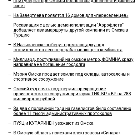
—
При губернаторе Омской области создан Инвестиционный
совет
—
На Завертяева появятся 16 домов для «переселенцев»
—
Росавиация с целью демонополизации "Аэрофлота"
добавляет авиамаршруты другой компании из Омска в
Турцию
—
В Называевске выберут промплощадку под
строительство лесоперерабатывающего комбината
—
Миллиард, поступивший на омское метро, ФОМИНА сразу
направила на погашение госдолга
—
Мэрия Омска продает землю под склады, автосалоны и
спортивное сооружение
—
Омский суд опять подтвердил прекращение
производства по спору миноритария ТНК-BP к ВР на 288
миллиардов рублей
—
За два с половиной года на газелистов было составлено
более 11 тысяч административных протоколов
—
ПУЯЦ и КУПАРИНЕН уезжают из Омска
—
В Омскую область приехали электровозы «Синара»