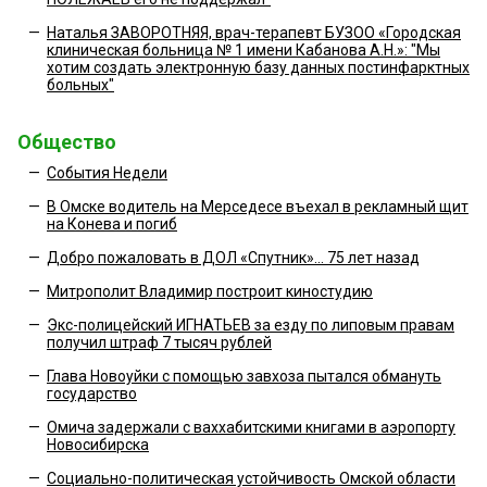
—
Наталья ЗАВОРОТНЯЯ, врач-терапевт БУЗОО «Городская
клиническая больница № 1 имени Кабанова А.Н.»: "Мы
хотим создать электронную базу данных постинфарктных
больных"
Общество
—
События Недели
—
В Омске водитель на Мерседесе въехал в рекламный щит
на Конева и погиб
—
Добро пожаловать в ДОЛ «Спутник»... 75 лет назад
—
Митрополит Владимир построит киностудию
—
Экс-полицейский ИГНАТЬЕВ за езду по липовым правам
получил штраф 7 тысяч рублей
—
Глава Новоуйки с помощью завхоза пытался обмануть
государство
—
Омича задержали с ваххабитскими книгами в аэропорту
Новосибирска
—
Социально-политическая устойчивость Омской области