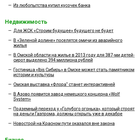
—
Из любопытства купил кусочек банка
Недвижимость
—
Для ЖСК «Строим будущее» будущего не будет
—
В «Зеленой долине» поселятся омичи из аварийного
жилья
—
В Омской области на жилье в 2013 году для 387-ми детей-
сирот выделено 394 миллиона рублей
—
Гостиница «Ibis Сибирь» в Омске может стать памятником
истории и культуры
—
Омская выставка «Флора" станет интерактивней
—
В Азово появится завод немецкого концерна «Wolf
System»
—
Подземный переход у «Голубого огонька», который строят
на деньги Газпрома, должны открыть уже в декабре
—
Новострой на Красном пути оказался вне закона
Бизнес