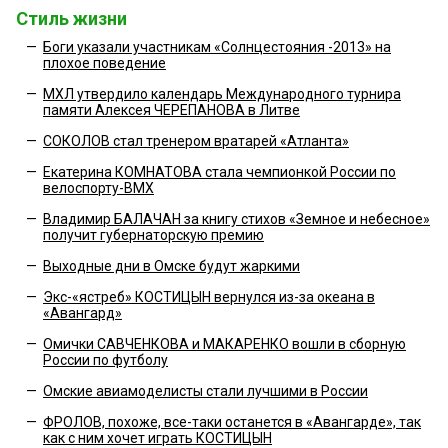
Стиль жизни
—
Боги указали участникам «Солнцестояния -2013» на
плохое поведение
—
МХЛ утвердило календарь Международного турнира
памяти Алексея ЧЕРЕПАНОВА в Литве
—
СОКОЛОВ стал тренером вратарей «Атланта»
—
Екатерина КОМНАТОВА стала чемпионкой России по
велоспорту-BMX
—
Владимир БАЛАЧАН за книгу стихов «Земное и небесное»
получит губернаторскую премию
—
Выходные дни в Омске будут жаркими
—
Экс-«ястреб» КОСТИЦЫН вернулся из-за океана в
«Авангард»
—
Омички САВЧЕНКОВА и МАКАРЕНКО вошли в сборную
России по футболу
—
Омские авиамоделисты стали лучшими в России
—
ФРОЛОВ, похоже, все-таки останется в «Авангарде», так
как с ним хочет играть КОСТИЦЫН