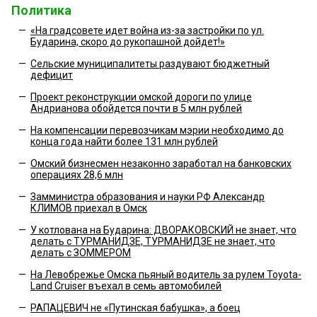
Политика
—
«На градсовете идет война из-за застройки по ул.
Бударина, скоро до рукопашной дойдет!»
—
Сельские муниципалитеты раздувают бюджетный
дефицит
—
Проект реконструкции омской дороги по улице
Андрианова обойдется почти в 5 млн рублей
—
На компенсации перевозчикам мэрии необходимо до
конца года найти более 131 млн рублей
—
Омский бизнесмен незаконно заработал на банковских
операциях 28,6 млн
—
Замминистра образования и науки РФ Александр
КЛИМОВ приехал в Омск
—
У котлована на Бударина: ДВОРАКОВСКИЙ не знает, что
делать с ТУРМАНИДЗЕ, ТУРМАНИДЗЕ не знает, что
делать с ЗОММЕРОМ
—
На Левобрежье Омска пьяный водитель за рулем Toyota-
Land Cruiser въехал в семь автомобилей
—
РАПАЦЕВИЧ не «Путинская бабушка», а боец