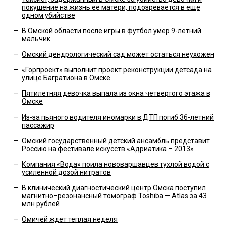
покушение на жизнь ее матери, подозревается в еще
одном убийстве
—
В Омской области после игры в футбол умер 9-летний
мальчик
—
Омский дендрологический сад может остаться неухожен
—
«Горпроект» выполнит проект реконструкции детсада на
улице Багратиона в Омске
—
Пятилетняя девочка выпала из окна четвертого этажа в
Омске
—
Из-за пьяного водителя иномарки в ДТП погиб 36-летний
пассажир
—
Омский государственный детский ансамбль представит
Россию на фестивале искусств «Адриатика – 2013»
—
Компания «Вода» поила нововаршавцев тухлой водой с
усиленной дозой нитратов
—
В клинический диагностический центр Омска поступил
магнитно–резонансный томограф Toshiba — Atlas за 43
млн рублей
—
Омичей ждет теплая неделя