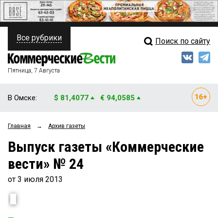
Все рубрики
Поиск по сайту
ПОЛИТИКА
Свежий выпуск
Медиа
ФИНАНСЫ
Пятница, 7 Августа
Кто есть кто
НЕДВИЖИМОСТЬ
В Омске:
$ 81,4077
€ 94,0585
Интервью
БИЗНЕС
Главная
→
Архив газеты
Мнения
ОБЩЕСТВО
Выпуск газеты «Коммерческие
Рейтинги
ЗАКОН
вести» № 24
Блоги
НОВОСТИ КОМПАНИЙ
от 3 июля 2013
Архив
ПРОИСШЕСТВИЯ
СТИЛЬ ЖИЗНИ