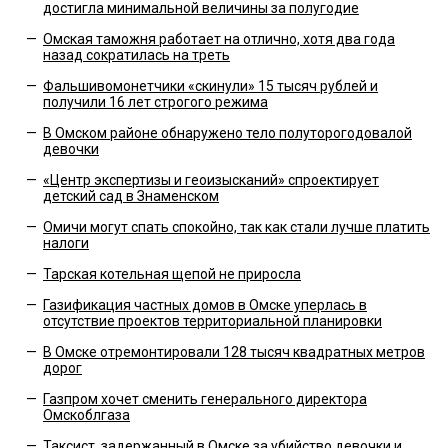
достигла минимальной величины за полугодие
—
Омская таможня работает на отлично, хотя два года
назад сократилась на треть
—
Фальшивомонетчики «скинули» 15 тысяч рублей и
получили 16 лет строгого режима
—
В Омском районе обнаружено тело полуторогодовалой
девочки
—
«Центр экспертизы и геоизысканий» спроектирует
детский сад в Знаменском
—
Омичи могут спать спокойно, так как стали лучше платить
налоги
—
Тарская котельная щепой не приросла
—
Газификация частных домов в Омске уперлась в
отсутствие проектов территориальной планировки
—
В Омске отремонтировали 128 тысяч квадратных метров
дорог
—
Газпром хочет сменить генерального директора
Омскоблгаза
—
Таксист, задержанный в Омске за убийство девочки и