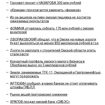
—
Горсовет просит у НАЗАРОВА 300 млн рублей
—
«Юрикам» предлагается заменить «физиков»
—
Из-за акцизов на пиво омская пищевка не достигла
ожидаемых результатов
—
ФОМИНА отчаялась собрать 170 млн рублей с омских
водителей
—
ДВОРАКОВСКИЙ обещал, что в Омске на новые дороги
будет выделяться не менее 850 миллионов рублей в год
—
Долги по зарплате у строителей Омской области опять
стали расти
—
Кредитный портфель омского малого бизнеса в
Сбербанке вырос до 5 миллиардов рублей
—
Земли, занимаемые ТГК-11, Омскшиной и Газпромнефтью,
могут подорожать
—
АРТЮХИН сообщил, в каких банках не стоит оплачивать
штрафы ГИБДД
—
Рынок акций притормозил снижение
—
ХРАПОВ продал омский банк «СИБЭС»