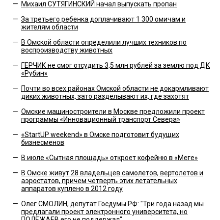
—
Михаил СУТЯГИНСКИЙ начал выпускать пропан
—
За третьего ребенка доплачивают 1 300 омичам и
жителям области
—
В Омской области определили лучших техников по
воспроизводству животных
—
ГЕРЧИК не смог отсудить 3,5 млн рублей за землю под ДК
«Рубин»
—
Почти во всех районах Омской области не докармливают
диких животных, зато разделывают их, где захотят
—
Омские машиностроители в Москве предложили проект
программы «Инновационный транспорт Севера»
—
«StartUP weekend» в Омске подготовит будущих
бизнесменов
—
В июле «Сытная площадь» откроет кофейню в «Меге»
—
В Омске живут 28 владельцев самолетов, вертолетов и
аэростатов, причем четверть этих летательных
аппаратов куплено в 2012 году
—
Олег СМОЛИН, депутат Госдумы РФ: "Три года назад мы
предлагали проект электронного университета, но
ПОЛЕЖАЕВ его не поддержал"