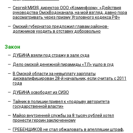
—
Сергей МИЗЯ, директор ООО «Коминформ»: «Действия
руководства ОмскВодоканала, на мой взгляд, давно пора
рассматривать через призму Уголовного кодекса РФ»
—
Омский губернатор предложил главам районов-
должников уходить в отставку добровольно
Закон
—
ДУБИНА взяли под стражу в зале суда
—
Дело омской денежной пирамиды «ТЛ» ушло в суд
—
В Омской области за невыплату зарплаты
дисквалифицирован 28-й начальник, если считать с 2011
года
—
ДУБИНА освободят из СИЗО
—
Тайник в полиции привел к «подрыву авторитета
государственной власти»
—
Майор внутренней службы за 8 тысяч рублей хотел
пронести героин заключенному
—
ГРЕБЕНЩИКОВ не стал обжаловать в апелляции штраф,