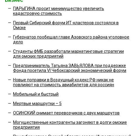
—
ПАРЫГИНА просит минимущество увеличить
кадастровую стоимость
—
Первый Сибирский форум ИТ-кластеров состоялся в
Омске
—
Губернатор пообещал главе Азовского района уголовное
дело
—
Студенты ФМБ разработали маркетинговые стратегии
для омских предприятий
—
Предприниматель Татьяна ЗАВЬЯЛОВА при поддержке
Фонда посетила VI Чебоксарский экономический форум
—
Новые поправки в Воздушный кодекс РФ никак не
повлияют на стоимость авиабилетов для россиян
—
Мобильный и быстрый
—
Мертвые маршрутки – 5
—
ОСИНСКИЙ снимает перевозчиков с двух маршрутов
—
Могущественные контрагенты загоняют в долги омские
предприятия