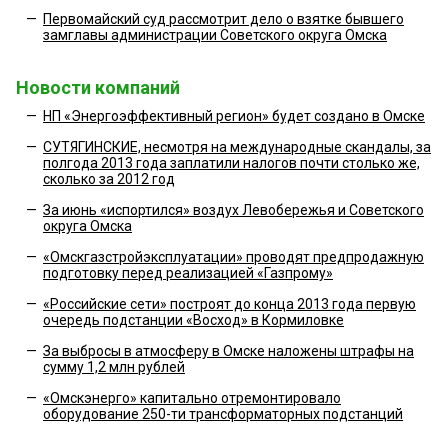
—
Первомайский суд рассмотрит дело о взятке бывшего
замглавы администрации Советского округа Омска
Новости компаний
—
НП «Энергоэффективный регион» будет создано в Омске
—
СУТЯГИНСКИЕ, несмотря на международные скандалы, за
полгода 2013 года заплатили налогов почти столько же,
сколько за 2012 год
—
За июнь «испортился» воздух Левобережья и Советского
округа Омска
—
«Омскгазстройэксплуатации» проводят предпродажную
подготовку перед реализацией «Газпрому»
—
«Российские сети» построят до конца 2013 года первую
очередь подстанции «Восход» в Кормиловке
—
За выбросы в атмосферу в Омске наложены штрафы на
сумму 1,2 млн рублей
—
«Омскэнерго» капитально отремонтировало
оборудование 250-ти трансформаторных подстанций