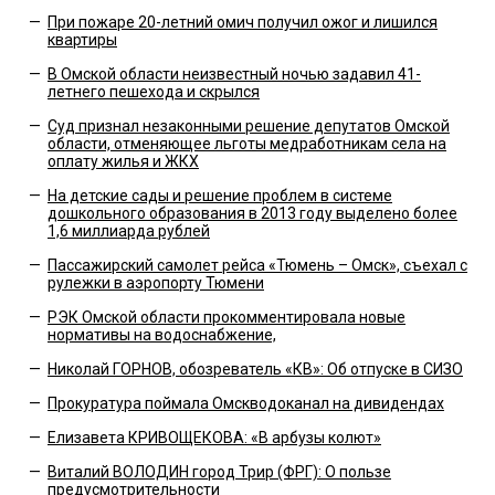
—
При пожаре 20-летний омич получил ожог и лишился
квартиры
—
В Омской области неизвестный ночью задавил 41-
летнего пешехода и скрылся
—
Суд признал незаконными решение депутатов Омской
области, отменяющее льготы медработникам села на
оплату жилья и ЖКХ
—
На детские сады и решение проблем в системе
дошкольного образования в 2013 году выделено более
1,6 миллиарда рублей
—
Пассажирский самолет рейса «Тюмень – Омск», съехал с
рулежки в аэропорту Тюмени
—
РЭК Омской области прокомментировала новые
нормативы на водоснабжение,
—
Николай ГОРНОВ, обозреватель «КВ»: Об отпуске в СИЗО
—
Прокуратура поймала Омскводоканал на дивидендах
—
Елизавета КРИВОЩЕКОВА: «В арбузы колют»
—
Виталий ВОЛОДИН город Трир (ФРГ): О пользе
предусмотрительности